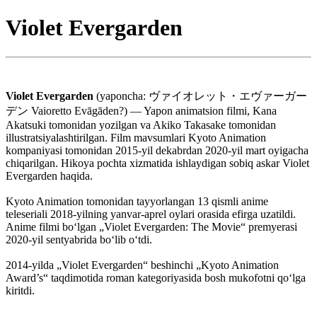
Violet Evergarden
Violet Evergarden
(yaponcha: ヴァイオレット・エヴァーガー
デン Vaioretto Evāgāden?) — Yapon animatsion filmi, Kana
Akatsuki tomonidan yozilgan va Akiko Takasake tomonidan
illustratsiyalashtirilgan. Film mavsumlari Kyoto Animation
kompaniyasi tomonidan 2015-yil dekabrdan 2020-yil mart oyigacha
chiqarilgan. Hikoya pochta xizmatida ishlaydigan sobiq askar Violet
Evergarden haqida.
Kyoto Animation tomonidan tayyorlangan 13 qismli anime
teleseriali 2018-yilning yanvar-aprel oylari orasida efirga uzatildi.
Anime filmi boʻlgan „Violet Evergarden: The Movie“ premyerasi
2020-yil sentyabrida boʻlib oʻtdi.
2014-yilda „Violet Evergarden“ beshinchi „Kyoto Animation
Award’s“ taqdimotida roman kategoriyasida bosh mukofotni qoʻlga
kiritdi.