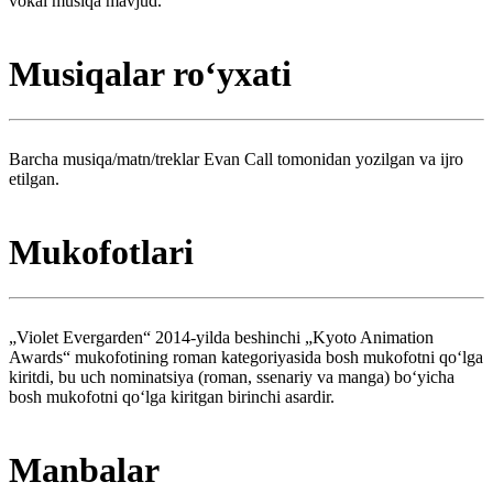
vokal musiqa mavjud.
Musiqalar roʻyxati
Barcha musiqa/matn/treklar Evan Call tomonidan yozilgan va ijro
etilgan.
Mukofotlari
„Violet Evergarden“ 2014-yilda beshinchi „Kyoto Animation
Awards“ mukofotining roman kategoriyasida bosh mukofotni qoʻlga
kiritdi, bu uch nominatsiya (roman, ssenariy va manga) boʻyicha
bosh mukofotni qoʻlga kiritgan birinchi asardir.
Manbalar