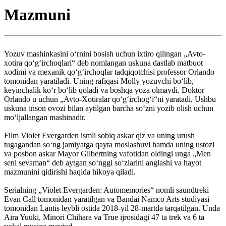
Mazmuni
Yozuv mashinkasini oʻrnini bosish uchun ixtiro qilingan „Avto-
xotira qoʻgʻirchoqlari“ deb nomlangan uskuna dastlab matbuot
xodimi va mexanik qoʻgʻirchoqlar tadqiqotchisi professor Orlando
tomonidan yaratiladi. Uning rafiqasi Molly yozuvchi boʻlib,
keyinchalik koʻr boʻlib qoladi va boshqa yoza olmaydi. Doktor
Orlando u uchun „Avto-Xotiralar qoʻgʻirchogʻi“ni yaratadi. Ushbu
uskuna inson ovozi bilan aytilgan barcha soʻzni yozib olish uchun
moʻljallangan mashinadir.
Film Violet Evergarden ismli sobiq askar qiz va uning urush
tugagandan soʻng jamiyatga qayta moslashuvi hamda uning ustozi
va posbon askar Mayor Gilbertning vafotidan oldingi unga „Men
seni sevaman“ deb aytgan soʻnggi soʻzlarini anglashi va hayot
mazmunini qidirishi haqida hikoya qiladi.
Serialning „Violet Evergarden: Automemories“ nomli saundtreki
Evan Call tomonidan yaratilgan va Bandai Namco Arts studiyasi
tomonidan Lantis leybli ostida 2018-yil 28-martda tarqatilgan. Unda
Aira Yuuki, Minori Chihara va True ijrosidagi 47 ta trek va 6 ta