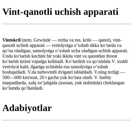
Vint-qanotli uchish apparati
Vintokril
(nem. Gewinde — rezba va rus. krilo — qanot), vint-
qanotli uchish apparati — vertolyotga oʻxshab tikka koʻtarila va
qoʻna oladigan, samolyotga oʻxshab ucha oladigan uchish apparati.
Unda koʻtarish kuchini bir yoki ikkita vint va qanotdan iborat
koʻtarish tizimi vujudga keltiradi. Koʻtarilish va qoʻnishda V. xuddi
vertolyot kabi, ilgariga uchishda esa samolyotga oʻxshab
boshqariladi. V.da turbovintli dvigatel ishlatiladi. V.ning tezligi —
500—600 km/soat, 20 t gacha yuk koʻtara oladi. V. harbiy
maqsadlarda, xalq xoʻjaligida (asosan, yuk tashishda) cheklangan
koʻlamda qoʻllaniladi.
Adabiyotlar