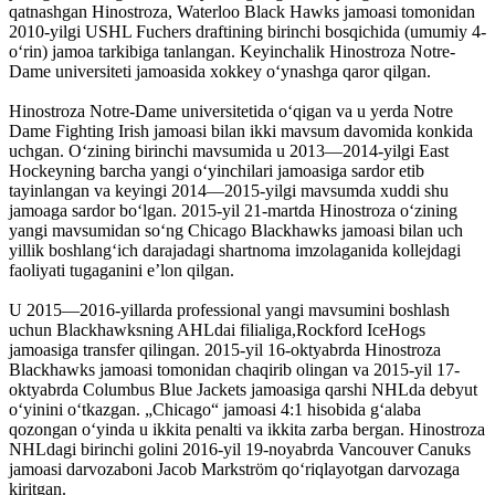
qatnashgan Hinostroza, Waterloo Black Hawks jamoasi tomonidan
2010-yilgi USHL Fuchers draftining birinchi bosqichida (umumiy 4-
oʻrin) jamoa tarkibiga tanlangan. Keyinchalik Hinostroza Notre-
Dame universiteti jamoasida xokkey oʻynashga qaror qilgan.
Hinostroza Notre-Dame universitetida oʻqigan va u yerda Notre
Dame Fighting Irish jamoasi bilan ikki mavsum davomida konkida
uchgan. Oʻzining birinchi mavsumida u 2013—2014-yilgi East
Hockeyning barcha yangi oʻyinchilari jamoasiga sardor etib
tayinlangan va keyingi 2014—2015-yilgi mavsumda xuddi shu
jamoaga sardor boʻlgan. 2015-yil 21-martda Hinostroza oʻzining
yangi mavsumidan soʻng Chicago Blackhawks jamoasi bilan uch
yillik boshlangʻich darajadagi shartnoma imzolaganida kollejdagi
faoliyati tugaganini eʼlon qilgan.
U 2015—2016-yillarda professional yangi mavsumini boshlash
uchun Blackhawksning AHLdai filialiga,Rockford IceHogs
jamoasiga transfer qilingan. 2015-yil 16-oktyabrda Hinostroza
Blackhawks jamoasi tomonidan chaqirib olingan va 2015-yil 17-
oktyabrda Columbus Blue Jackets jamoasiga qarshi NHLda debyut
oʻyinini oʻtkazgan. „Chicago“ jamoasi 4:1 hisobida gʻalaba
qozongan oʻyinda u ikkita penalti va ikkita zarba bergan. Hinostroza
NHLdagi birinchi golini 2016-yil 19-noyabrda Vancouver Canuks
jamoasi darvozaboni Jacob Markström qoʻriqlayotgan darvozaga
kiritgan.