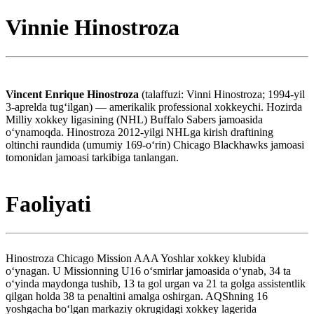
Vinnie Hinostroza
Vincent Enrique Hinostroza
(talaffuzi: Vinni Hinostroza; 1994-yil
3-aprelda tugʻilgan) — amerikalik professional xokkeychi. Hozirda
Milliy xokkey ligasining (NHL) Buffalo Sabers jamoasida
oʻynamoqda. Hinostroza 2012-yilgi NHLga kirish draftining
oltinchi raundida (umumiy 169-oʻrin) Chicago Blackhawks jamoasi
tomonidan jamoasi tarkibiga tanlangan.
Faoliyati
Hinostroza Chicago Mission AAA Yoshlar xokkey klubida
oʻynagan. U Missionning U16 oʻsmirlar jamoasida oʻynab, 34 ta
oʻyinda maydonga tushib, 13 ta gol urgan va 21 ta golga assistentlik
qilgan holda 38 ta penaltini amalga oshirgan. AQShning 16
yoshgacha boʻlgan markaziy okrugidagi xokkey lagerida