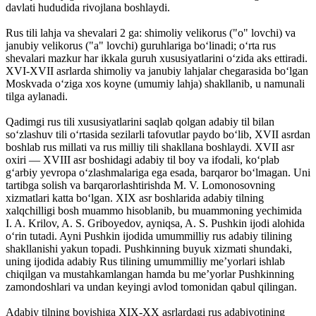
davlati hududida rivojlana boshlaydi.
Rus tili lahja va shevalari 2 ga: shimoliy velikorus ("o" lovchi) va
janubiy velikorus ("a" lovchi) guruhlariga boʻlinadi; oʻrta rus
shevalari mazkur har ikkala guruh xususiyatlarini oʻzida aks ettiradi.
XVI-XVII asrlarda shimoliy va janubiy lahjalar chegarasida boʻlgan
Moskvada oʻziga xos koyne (umumiy lahja) shakllanib, u namunali
tilga aylanadi.
Qadimgi rus tili xususiyatlarini saqlab qolgan adabiy til bilan
soʻzlashuv tili oʻrtasida sezilarli tafovutlar paydo boʻlib, XVII asrdan
boshlab rus millati va rus milliy tili shakllana boshlaydi. XVII asr
oxiri — XVIII asr boshidagi adabiy til boy va ifodali, koʻplab
gʻarbiy yevropa oʻzlashmalariga ega esada, barqaror boʻlmagan. Uni
tartibga solish va barqarorlashtirishda M. V. Lomonosovning
xizmatlari katta boʻlgan. XIX asr boshlarida adabiy tilning
xalqchilligi bosh muammo hisoblanib, bu muammoning yechimida
I. A. Krilov, A. S. Griboyedov, ayniqsa, A. S. Pushkin ijodi alohida
oʻrin tutadi. Ayni Pushkin ijodida umummilliy rus adabiy tilining
shakllanishi yakun topadi. Pushkinning buyuk xizmati shundaki,
uning ijodida adabiy Rus tilining umummilliy meʼyorlari ishlab
chiqilgan va mustahkamlangan hamda bu meʼyorlar Pushkinning
zamondoshlari va undan keyingi avlod tomonidan qabul qilingan.
Adabiy tilning boyishiga XIX-XX asrlardagi rus adabiyotining