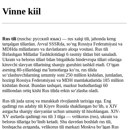
Vinne kiil
Rus tili
(ruscha: русский язык) — rus xalqi tili, jahonda keng
tarqalgan tillardan. Avval SSSRda, soʻng Rossiya Federatsiyasi va
MDHda millatlararo va davlatlararo aloqa vositasi. Rus tili
Birlashgan Millatlar Tashkilotidagi 6 rasmiy tildan biri sanaladi.
Ukrain va belorus tillari bilan birgalikda hindevropa tillari oilasiga
kiruvchi slavyan tillarining sharqiy guruhini tashkil etadi. Oʻtgan
asrning 80-yillaridagi maʼlumotlarga koʻra, rus tilida
soʻzlashuvchilarning umumiy soni 250 million kishidan, jumladan,
hozirgi Rossiya Federatsiyasi va MDH mamlakatlarida 185 million
kishidan iborat. Bundan tashqari, mazkur hududlardagi 60
milliondan ortiq kishi Rus tilida erkin soʻzlasha oladi.
Rus tili juda uzoq va murakkab rivojlanish tarixiga ega. Eng
qadimgi rus adabiy tili Kiyev Rusida shakllangan boʻlib, u XIV
asrgacha sharqiy slavyanlar uchun umumiy til hisoblangan. XIV-
XV asrlarda qadimgi rus tili 3 tilga — velikorus (rus), ukrain va
belorus tillariga boʻlinib ketadi. Shu davrdan boshlab rus tili,
boshqacha aytganda, velikorus tili markazi Moskva boʻlgan Rus