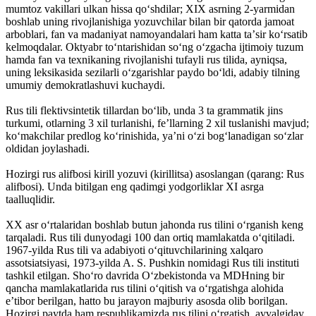
mumtoz vakillari ulkan hissa qoʻshdilar; XIX asrning 2-yarmidan
boshlab uning rivojlanishiga yozuvchilar bilan bir qatorda jamoat
arboblari, fan va madaniyat namoyandalari ham katta taʼsir koʻrsatib
kelmoqdalar. Oktyabr toʻntarishidan soʻng oʻzgacha ijtimoiy tuzum
hamda fan va texnikaning rivojlanishi tufayli rus tilida, ayniqsa,
uning leksikasida sezilarli oʻzgarishlar paydo boʻldi, adabiy tilning
umumiy demokratlashuvi kuchaydi.
Rus tili flektivsintetik tillardan boʻlib, unda 3 ta grammatik jins
turkumi, otlarning 3 xil turlanishi, feʼllarning 2 xil tuslanishi mavjud;
koʻmakchilar predlog koʻrinishida, yaʼni oʻzi bogʻlanadigan soʻzlar
oldidan joylashadi.
Hozirgi rus alifbosi kirill yozuvi (kirillitsa) asoslangan (qarang: Rus
alifbosi). Unda bitilgan eng qadimgi yodgorliklar XI asrga
taalluqlidir.
XX asr oʻrtalaridan boshlab butun jahonda rus tilini oʻrganish keng
tarqaladi. Rus tili dunyodagi 100 dan ortiq mamlakatda oʻqitiladi.
1967-yilda Rus tili va adabiyoti oʻqituvchilarining xalqaro
assotsiatsiyasi, 1973-yilda A. S. Pushkin nomidagi Rus tili instituti
tashkil etilgan. Shoʻro davrida Oʻzbekistonda va MDHning bir
qancha mamlakatlarida rus tilini oʻqitish va oʻrgatishga alohida
eʼtibor berilgan, hatto bu jarayon majburiy asosda olib borilgan.
Hozirgi paytda ham respublikamizda rus tilini oʻrgatish, avvalgiday