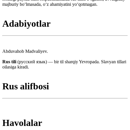
majburiy boʻlmasada, oʻz ahamiyatini yoʻqotmagan.
Adabiyotlar
Abduvahob Madvaliyev.
Rus tili
(русский язык) — bir til sharqiy Yevropada. Slavyan tillari
oilasiga kiradi.
Rus alifbosi
Havolalar