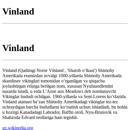
Vinland
Vinland
Vinland (Qadimgi Norse Vínland , 'Sharob oʻlkasi') Shimoliy
Amerikada eramizdan avvalgi 1000-yillarda Shimoliy Amerikada
skandinav vikinglari tomonidan oʻrganilgan va qisqacha
joylashtirgan erlarga berilgan nom, xususan Nyufaundlendni
nazarda tutadi, u erda L’Anse aux Meadows deb nomlanuvchi
Vikinglar hududi ochilgan. 1960-yillarda va Sent-Lorens koʻrfazida.
Vinland atamasi baʼzan Shimoliy Amerikadagi vikinglar tez-tez
uchraydigan barcha hududlarni koʻrsatish uchun ishlatiladi, bu holda
u hozirgi Kanadadagi Labrador, Baffin oroli, Nyu-Brunsvik va
Shahzoda Edvard orollariga ham tegishli.
uz.wikipedia.org