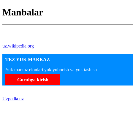
Manbalar
uz.wikipedia.org
TEZ YUK MARKAZ
Yuk markaz elonlari yuk yuborish va yuk tashish
Guruhga kirish
Uzpedia.uz