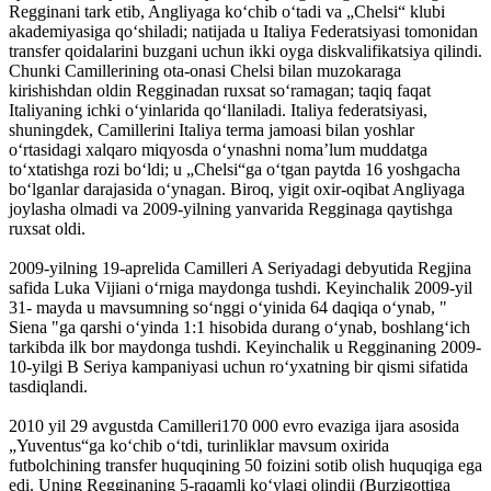
Regginani tark etib, Angliyaga koʻchib oʻtadi va „Chelsi“ klubi
akademiyasiga qoʻshiladi; natijada u Italiya Federatsiyasi tomonidan
transfer qoidalarini buzgani uchun ikki oyga diskvalifikatsiya qilindi.
Chunki Camillerining ota-onasi Chelsi bilan muzokaraga
kirishishdan oldin Regginadan ruxsat soʻramagan; taqiq faqat
Italiyaning ichki oʻyinlarida qoʻllaniladi. Italiya federatsiyasi,
shuningdek, Camillerini Italiya terma jamoasi bilan yoshlar
oʻrtasidagi xalqaro miqyosda oʻynashni nomaʼlum muddatga
toʻxtatishga rozi boʻldi; u „Chelsi“ga oʻtgan paytda 16 yoshgacha
boʻlganlar darajasida oʻynagan. Biroq, yigit oxir-oqibat Angliyaga
joylasha olmadi va 2009-yilning yanvarida Regginaga qaytishga
ruxsat oldi.
2009-yilning 19-aprelida Camilleri A Seriyadagi debyutida Regjina
safida Luka Vijiani o‘rniga maydonga tushdi. Keyinchalik 2009-yil
31- mayda u mavsumning soʻnggi oʻyinida 64 daqiqa oʻynab, "
Siena "ga qarshi oʻyinda 1:1 hisobida durang oʻynab, boshlangʻich
tarkibda ilk bor maydonga tushdi. Keyinchalik u Regginaning 2009-
10-yilgi B Seriya kampaniyasi uchun roʻyxatning bir qismi sifatida
tasdiqlandi.
2010 yil 29 avgustda Camilleri170 000 evro evaziga ijara asosida
„Yuventus“ga koʻchib oʻtdi, turinliklar mavsum oxirida
futbolchining transfer huquqining 50 foizini sotib olish huquqiga ega
edi. Uning Regginaning 5-raqamli koʻylagi olindii (Burzigottiga