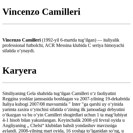
Vincenzo Camilleri
Vincenzo Camilleri
(1992-yil 6-martda tugʻilgan) — italiyalik
professional futbolchi, ACR Messina klubida C seriya himoyachi
sifatida oʻynaydi.
Karyera
Sitsiliyaning Gela shahrida tugʻilgan Camilleri oʻz faoliyatini
Reggina yoshlar jamoasida boshlagan va 2007-yilning 19-dekabrida
Italiya kubogi 2007/08 mavsumida " Inter "ga qarshi uy oʻyinida
yarimta zaxira oʻyinchisi sifatida oʻzining ilk jamoadagi debyutini
oʻtkazgan va bu oʻyin Camilleri shogirdlari uchun 1 ta mag‘lubiyat
4-1 hisob bilan yakunlangan. Keyinchalik 2008-yil fevral oyida u
Angliyaning „ Chelsi“ klubidan bahsli yondashuv mavzusiga
aylandi. 2008-yilning mart oyida, 16 yoshga toʻlganidan soʻng, u