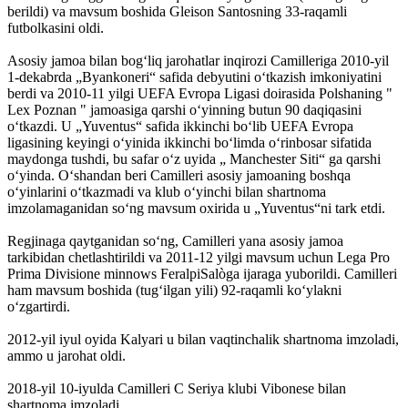
berildi) va mavsum boshida Gleison Santosning 33-raqamli
futbolkasini oldi.
Asosiy jamoa bilan bogʻliq jarohatlar inqirozi Camilleriga 2010-yil
1-dekabrda „Byankoneri“ safida debyutini oʻtkazish imkoniyatini
berdi va 2010-11 yilgi UEFA Evropa Ligasi doirasida Polshaning "
Lex Poznan " jamoasiga qarshi oʻyinning butun 90 daqiqasini
oʻtkazdi. U „Yuventus“ safida ikkinchi boʻlib UEFA Evropa
ligasining keyingi oʻyinida ikkinchi boʻlimda oʻrinbosar sifatida
maydonga tushdi, bu safar oʻz uyida „ Manchester Siti“ ga qarshi
oʻyinda. Oʻshandan beri Camilleri asosiy jamoaning boshqa
oʻyinlarini oʻtkazmadi va klub oʻyinchi bilan shartnoma
imzolamaganidan soʻng mavsum oxirida u „Yuventus“ni tark etdi.
Regjinaga qaytganidan soʻng, Camilleri yana asosiy jamoa
tarkibidan chetlashtirildi va 2011-12 yilgi mavsum uchun Lega Pro
Prima Divisione minnows FeralpiSalòga ijaraga yuborildi. Camilleri
ham mavsum boshida (tugʻilgan yili) 92-raqamli koʻylakni
oʻzgartirdi.
2012-yil iyul oyida Kalyari u bilan vaqtinchalik shartnoma imzoladi,
ammo u jarohat oldi.
2018-yil 10-iyulda Camilleri C Seriya klubi Vibonese bilan
shartnoma imzoladi.