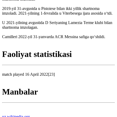
2019-yil 31-avgustda u Pistoiese bilan ikki yillik shartnoma
imzoladi. 2021-yilning 1-fevralida u Viterbesega ijara asosida o‘tdi.
U 2021-yilning avgustida D Seriyaning Lamezia Terme klubi bilan
shartnoma imzolagan.
Camilleri 2022-yil 31-yanvarda ACR Messina safiga qo‘shildi.
Faoliyat statistikasi
match played 16 April 2022[23]
Manbalar
uz.wikipedia.org