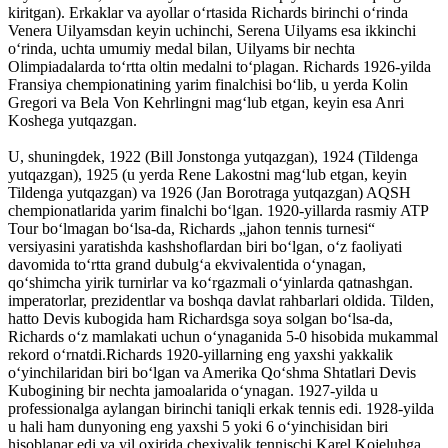
kiritgan). Erkaklar va ayollar oʻrtasida Richards birinchi oʻrinda
Venera Uilyamsdan keyin uchinchi, Serena Uilyams esa ikkinchi
oʻrinda, uchta umumiy medal bilan, Uilyams bir nechta
Olimpiadalarda toʻrtta oltin medalni toʻplagan. Richards 1926-yilda
Fransiya chempionatining yarim finalchisi boʻlib, u yerda Kolin
Gregori va Bela Von Kehrlingni magʻlub etgan, keyin esa Anri
Koshega yutqazgan.
U, shuningdek, 1922 (Bill Jonstonga yutqazgan), 1924 (Tildenga
yutqazgan), 1925 (u yerda Rene Lakostni magʻlub etgan, keyin
Tildenga yutqazgan) va 1926 (Jan Borotraga yutqazgan) AQSH
chempionatlarida yarim finalchi boʻlgan. 1920-yillarda rasmiy ATP
Tour boʻlmagan boʻlsa-da, Richards „jahon tennis turnesi“
versiyasini yaratishda kashshoflardan biri boʻlgan, oʻz faoliyati
davomida toʻrtta grand dubulgʻa ekvivalentida oʻynagan,
qoʻshimcha yirik turnirlar va koʻrgazmali oʻyinlarda qatnashgan.
imperatorlar, prezidentlar va boshqa davlat rahbarlari oldida. Tilden,
hatto Devis kubogida ham Richardsga soya solgan boʻlsa-da,
Richards oʻz mamlakati uchun oʻynaganida 5-0 hisobida mukammal
rekord oʻrnatdi.Richards 1920-yillarning eng yaxshi yakkalik
oʻyinchilaridan biri boʻlgan va Amerika Qoʻshma Shtatlari Devis
Kubogining bir nechta jamoalarida oʻynagan. 1927-yilda u
professionalga aylangan birinchi taniqli erkak tennis edi. 1928-yilda
u hali ham dunyoning eng yaxshi 5 yoki 6 oʻyinchisidan biri
hisoblanar edi va yil oxirida chexiyalik tennischi Karel Kojeluhga