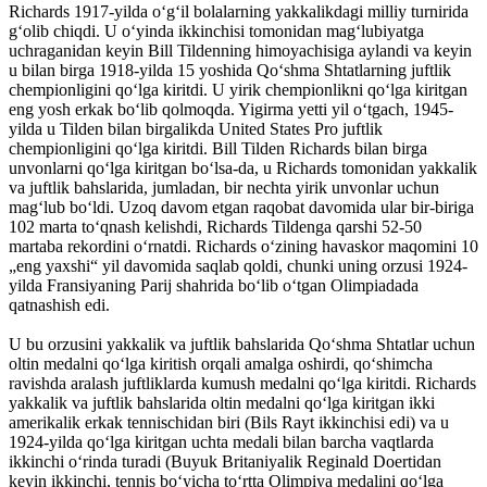
Richards 1917-yilda oʻgʻil bolalarning yakkalikdagi milliy turnirida
gʻolib chiqdi. U oʻyinda ikkinchisi tomonidan magʻlubiyatga
uchraganidan keyin Bill Tildenning himoyachisiga aylandi va keyin
u bilan birga 1918-yilda 15 yoshida Qoʻshma Shtatlarning juftlik
chempionligini qoʻlga kiritdi. U yirik chempionlikni qoʻlga kiritgan
eng yosh erkak boʻlib qolmoqda. Yigirma yetti yil oʻtgach, 1945-
yilda u Tilden bilan birgalikda United States Pro juftlik
chempionligini qoʻlga kiritdi. Bill Tilden Richards bilan birga
unvonlarni qoʻlga kiritgan boʻlsa-da, u Richards tomonidan yakkalik
va juftlik bahslarida, jumladan, bir nechta yirik unvonlar uchun
magʻlub boʻldi. Uzoq davom etgan raqobat davomida ular bir-biriga
102 marta toʻqnash kelishdi, Richards Tildenga qarshi 52-50
martaba rekordini oʻrnatdi. Richards oʻzining havaskor maqomini 10
„eng yaxshi“ yil davomida saqlab qoldi, chunki uning orzusi 1924-
yilda Fransiyaning Parij shahrida boʻlib oʻtgan Olimpiadada
qatnashish edi.
U bu orzusini yakkalik va juftlik bahslarida Qoʻshma Shtatlar uchun
oltin medalni qoʻlga kiritish orqali amalga oshirdi, qoʻshimcha
ravishda aralash juftliklarda kumush medalni qoʻlga kiritdi. Richards
yakkalik va juftlik bahslarida oltin medalni qoʻlga kiritgan ikki
amerikalik erkak tennischidan biri (Bils Rayt ikkinchisi edi) va u
1924-yilda qoʻlga kiritgan uchta medali bilan barcha vaqtlarda
ikkinchi oʻrinda turadi (Buyuk Britaniyalik Reginald Doertidan
keyin ikkinchi, tennis boʻyicha toʻrtta Olimpiya medalini qoʻlga