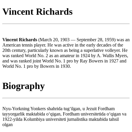
Vincent Richards
Vincent Richards
(March 20, 1903 — September 28, 1959) was an
American tennis player. He was active in the early decades of the
20th century, particularly known as being a superlative volleyer. He
was ranked World No. 2 as an amateur in 1924 by A. Wallis Myers,
and was ranked joint World No. 1 pro by Ray Bowers in 1927 and
World No. 1 pro by Bowers in 1930.
Biography
Nyu-Yorkning Yonkers shahrida tugʻilgan, u Jezuit Fordham
tayyorgarlik maktabida oʻqigan, Fordham universitetida oʻqigan va
1922-yilda Kolumbiya universiteti jurnalistika maktabida tahsil
olgan