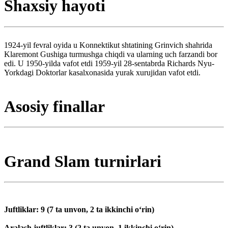
Shaxsiy hayoti
1924-yil fevral oyida u Konnektikut shtatining Grinvich shahrida
Klaremont Gushiga turmushga chiqdi va ularning uch farzandi bor
edi. U 1950-yilda vafot etdi 1959-yil 28-sentabrda Richards Nyu-
Yorkdagi Doktorlar kasalxonasida yurak xurujidan vafot etdi.
Asosiy finallar
Grand Slam turnirlari
Juftliklar: 9 (7 ta unvon, 2 ta ikkinchi oʻrin)
Aralash juftliklar: 3 (2 ta unvon, 1 ikkinchi oʻrin)