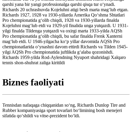
qarshi yana bir yangi professionalga qarshi qisqa tur oʻynadi.
Richards 20 uchrashuvda Kojeluhni atigi besh marta magʻlub etgan.
Richards 1927, 1928 va 1930-yillarda Amerika Qoʻshma Shtatlari
Pro chempionatida gʻolib chiqdi, 1928 va 1930-yillarda finalda
Kojeluhni magʻlub etdi va 1929-yil finalida unga yutqazdi. U 1931-
yilgi finalda Tildenga yutqazdi va oxirgi marta 1933-yilda AQSh
Pro chempionatida gʻolib chiqdi, bu safar finalda Frenk Xanterni
magʻlub etdi. U 1946-yilgacha koʻp yillar davomida AQSh Pro
chempionatlarida oʻynashni davom ettirdi Richards va Tilden 1945-
yilgi AQSh Pro chempionatida juftlikda gʻalaba qozonishdi.
Richards 1959-yilda Rod-Aylendning Nyuport shahridagi Xalqaro
tennis shon-shuhrat zaliga kiritildi
Biznes faoliyati
Tennisdan nafaqaga chiqqanidan soʻng, Richards Dunlop Tire and
Rubber kompaniyasiga sport tovarlari boʻlimining bosh menejeri
sifatida qoʻshildi va vitse-prezident boʻldi.