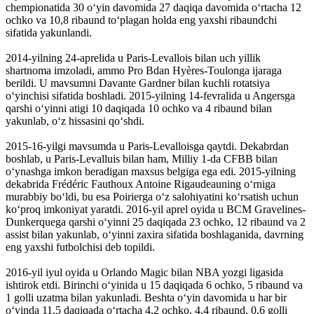
chempionatida 30 oʻyin davomida 27 daqiqa davomida oʻrtacha 12
ochko va 10,8 ribaund toʻplagan holda eng yaxshi ribaundchi
sifatida yakunlandi.
2014-yilning 24-aprelida u Paris-Levallois bilan uch yillik
shartnoma imzoladi, ammo Pro Bdan Hyères-Toulonga ijaraga
berildi. U mavsumni Davante Gardner bilan kuchli rotatsiya
oʻyinchisi sifatida boshladi. 2015-yilning 14-fevralida u Angersga
qarshi o‘yinni atigi 10 daqiqada 10 ochko va 4 ribaund bilan
yakunlab, o‘z hissasini qo‘shdi.
2015-16-yilgi mavsumda u Paris-Levalloisga qaytdi. Dekabrdan
boshlab, u Paris-Levalluis bilan ham, Milliy 1-da CFBB bilan
oʻynashga imkon beradigan maxsus belgiga ega edi. 2015-yilning
dekabrida Frédéric Fauthoux Antoine Rigaudeauning o‘rniga
murabbiy bo‘ldi, bu esa Poirierga o‘z salohiyatini ko‘rsatish uchun
ko‘proq imkoniyat yaratdi. 2016-yil aprel oyida u BCM Gravelines-
Dunkerquega qarshi oʻyinni 25 daqiqada 23 ochko, 12 ribaund va 2
assist bilan yakunlab, oʻyinni zaxira sifatida boshlaganida, davrning
eng yaxshi futbolchisi deb topildi.
2016-yil iyul oyida u Orlando Magic bilan NBA yozgi ligasida
ishtirok etdi. Birinchi oʻyinida u 15 daqiqada 6 ochko, 5 ribaund va
1 golli uzatma bilan yakunladi. Beshta oʻyin davomida u har bir
oʻyinda 11,5 daqiqada oʻrtacha 4,2 ochko, 4,4 ribaund, 0,6 golli