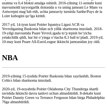
uzatma va 0,4 blokni amalga oshirdi. 2016-yilning 11-sentabr kuni
mavsumoldi tayyorgarlik doirasida u va uning jamoasi Le Mans va
Antwerpni mag‘lub etib, uchta jamoaviy turnirda Sarthe/Pays de la
Loire kubogini qo‘lga kiritdi.
2017-yil, 14-iyun kuni Poirier Ispaniya Ligasi ACB va
Yevroliganing Baskonia bilan uch yillik shartnoma imzoladi. 2018-
19-yilgi mavsumda Puare YevroLigada toʻp tepish boʻyicha
yetakchilik qildi, har bir oʻyinga oʻrtacha 8,3 ball toʻpladi. 2019-yil,
10-may kuni Puare All-EuroLeague ikkinchi jamoasidan joy oldi.
NBA
2019-yilning 15-iyulida Poirier Baskonia bilan xayrlashib, Boston
Celtics bilan shartnoma imzoladi.
2020-yil, 19-noyabrda Poirier Oklahoma City Thunderga shartli
ravishda ikkinchi davra tanlovi uchun almashtirildi. 8-dekabr kuni
Poirier Danniy Green va Terrance Ferguson bilan birga Philadelphia
76ga almashtirildi.