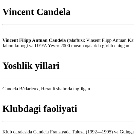
Vincent Candela
Vincent Filipp Antuan Candela
(talaffuzi: Vinsent Flipp Antuan Ka
Jahon kubogi va UEFA Yevro 2000 musobaqalarida gʻolib chiqgan.
Yoshlik yillari
Candela Bédarieux, Herault shahrida tugʻilgan.
Klubdagi faoliyati
Klub darajasida Candela Fransiyada Tuluza (1992—1995) va Guingam