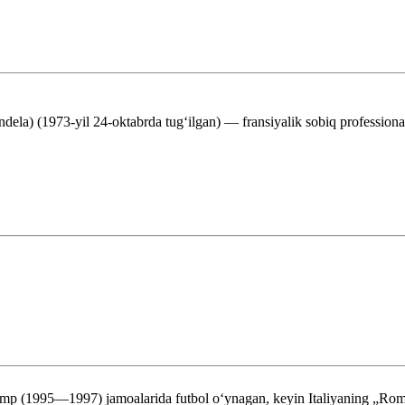
ndela) (1973-yil 24-oktabrda tugʻilgan) — fransiyalik sobiq profession
p (1995—1997) jamoalarida futbol oʻynagan, keyin Italiyaning „Rom