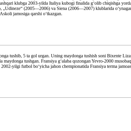
 tashqari klubga 2003-yilda Italiya kubogi finalida gʻolib chiqishga y
tib, „Udineze“ (2005—2006) va Siena (2006—2007) klublarida oʻynagan,
Askoli jamosiga qarshi oʻtkazgan.
onga tushib, 5 ta gol urgan. Uning maydonga tushish soni Bixente Li
da maydonga tushgan. Fransiya gʻalaba qozongan Yevro-2000 musobaqas
a 2002-yilgi futbol boʻyicha jahon chempionatida Fransiya terma jamoa