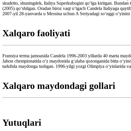
skudetto, shuningdek, Italiya Superkubogini qoʻlga kiritgan. Bundan
(2005) qoʻshilgan. Oradan biroz vaqt oʻtgach Candela Italiyaga qay
2007-yil 28-yanvarda u Messina uchun A Seriyadagi soʻnggi oʻyinini 
Xalqaro faoliyati
Fransiya terma jamoasida Candela 1996-2003 yillarda 40 marta mayd
Jahon chempionatida oʻz maydonida gʻalaba qozonganida bitta oʻyin
tarkibda maydonga tushgan. 1996-yilgi yozgi Olimpiya oʻyinlarida v
Xalqaro maydondagi gollari
Yutuqlari