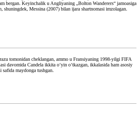
ordam bergan. Keyinchalik u Angliyaning „Bolton Wanderers“ jamoasiga
 shuningdek, Messina (2007) bilan ijara shartnomasi imzolagan.
zarazu tomonidan cheklangan, ammo u Fransiyaning 1998-yilgi FIFA
i davomida Candela ikkita oʻyin oʻtkazgan, ikkalasida ham asosiy
si safida maydonga tushgan.