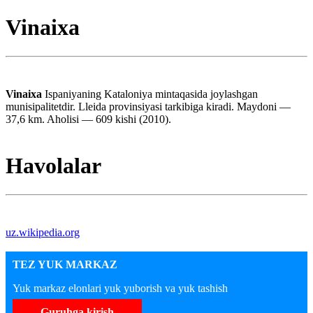
Vinaixa
Vinaixa
Ispaniyaning Kataloniya mintaqasida joylashgan
munisipalitetdir. Lleida provinsiyasi tarkibiga kiradi. Maydoni —
37,6 km. Aholisi — 609 kishi (2010).
Havolalar
uz.wikipedia.org
TEZ YUK MARKAZ
Yuk markaz elonlari yuk yuborish va yuk tashish
Guruhga kirish