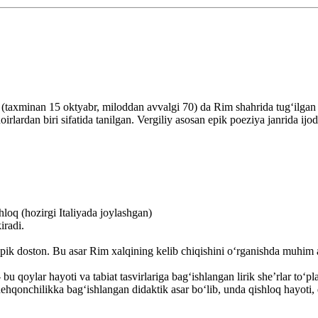
il (taxminan 15 oktyabr, miloddan avvalgi 70) da Rim shahrida tug‘ilga
lardan biri sifatida tanilgan. Vergiliy asosan epik poeziya janrida ijod
loq (hozirgi Italiyada joylashgan)
iradi.
k doston. Bu asar Rim xalqining kelib chiqishini o‘rganishda muhim 
u qoylar hayoti va tabiat tasvirlariga bag‘ishlangan lirik she’rlar to‘pl
hqonchilikka bag‘ishlangan didaktik asar bo‘lib, unda qishloq hayoti, qi