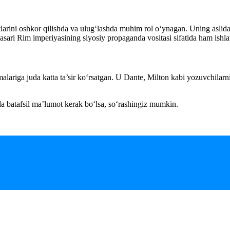
yatlarini oshkor qilishda va ulug‘lashda muhim rol o‘ynagan. Uning asl
asari Rim imperiyasining siyosiy propaganda vositasi sifatida ham ishla
alariga juda katta ta’sir ko‘rsatgan. U Dante, Milton kabi yozuvchila
ada batafsil ma’lumot kerak bo‘lsa, so‘rashingiz mumkin.