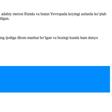
ida adabiy merosi Rimda va butun Yevropada keyingi asrlarda ko‘plab
tilgan.
rning ijodiga ilhom manbai bo‘lgan va hozirgi kunda ham dunyo