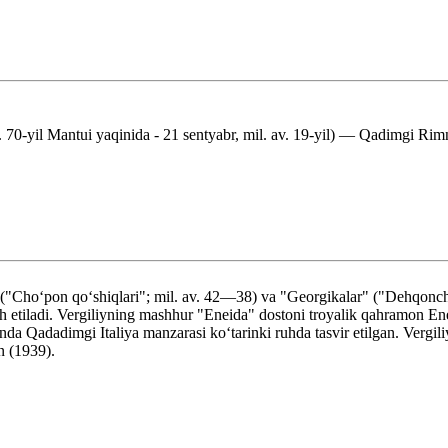
. 70-yil Mantui yaqinida - 21 sentyabr, mil. av. 19-yil) — Qadimgi Rimn
 ("Choʻpon qoʻshiqlari"; mil. av. 42—38) va "Georgikalar" ("Dehqonchi
dh etiladi. Vergiliyning mashhur "Eneida" dostoni troyalik qahramon Ene
da Qadadimgi Italiya manzarasi koʻtarinki ruhda tasvir etilgan. Vergili
n (1939).