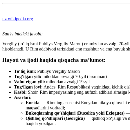
uz.wikipedia.org
Sun'iy intellekt javobi:
Vergiliy (toʻliq ismi Publiys Vergiliy Maron) eramizdan avvalgi 70-y
hisoblanadi. U Rim adabiyoti tarixidagi eng mashhur va eng buyuk shoir
Hayoti va ijodi haqida qisqacha ma’lumot:
To‘liq ismi:
Publiys Vergiliy Maron
Tug‘ilgan yili:
miloddan avvalgi 70-yil (taxminan)
Vafot etgan yili:
miloddan avvalgi 19-yil
Tug‘ilgan joyi:
Andes, Rim Respublikasi yaqinidagi kichik qish
Kasbi:
Shoir, Rim imperiyasining eng nufuzli adiblari sirasiga k
Asarlari:
Eneida
— Rimning asoschisi Eneydan hikoya qiluvchi epi
maqsadlarini yoritadi;
Bukoqlarning qo‘shiqlari (Bucolica yoki Eclogues)
— b
Qishloq qo‘shiqlari (Georgica)
— qishloq xo‘jaligi va de
haqida yozilgan.