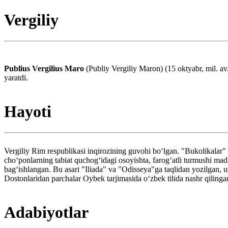
Vergiliy
Publius Vergilius Maro
(Publiy Vergiliy Maron) (15 oktyabr, mil. av
yaratdi.
Hayoti
Vergiliy Rim respublikasi inqirozining guvohi boʻlgan. "Bukolikalar"
choʻponlarning tabiat quchogʻidagi osoyishta, farogʻatli turmushi ma
bagʻishlangan. Bu asari "Iliada" va "Odisseya"ga taqlidan yozilgan, un
Dostonlaridan parchalar Oybek tarjimasida oʻzbek tilida nashr qilinga
Adabiyotlar