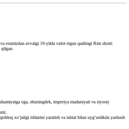
n va eramizdan avvalgi 19-yilda vafot etgan qadimgi Rim shoiri
 qilgan.
ahamiyatga ega, shuningdek, imperiya madaniyati va siyosiy
ami;
shloq xo‘jaligi ishlarini yaratish va tabiat bilan uyg‘unlikda yashash