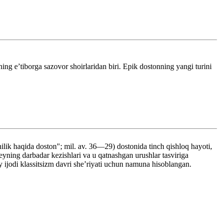
ing eʼtiborga sazovor shoirlaridan biri. Epik dostonning yangi turini
lik haqida doston"; mil. av. 36—29) dostonida tinch qishloq hayoti,
yning darbadar kezishlari va u qatnashgan urushlar tasviriga
y ijodi klassitsizm davri sheʼriyati uchun namuna hisoblangan.