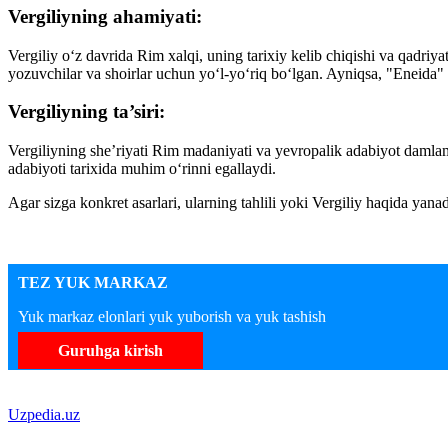
Vergiliyning ahamiyati:
Vergiliy o‘z davrida Rim xalqi, uning tarixiy kelib chiqishi va qadri
yozuvchilar va shoirlar uchun yo‘l-yo‘riq bo‘lgan. Ayniqsa, "Eneida" 
Vergiliyning ta’siri:
Vergiliyning she’riyati Rim madaniyati va yevropalik adabiyot damlam
adabiyoti tarixida muhim o‘rinni egallaydi.
Agar sizga konkret asarlari, ularning tahlili yoki Vergiliy haqida yan
TEZ YUK MARKAZ
Yuk markaz elonlari yuk yuborish va yuk tashish
Guruhga kirish
Uzpedia.uz