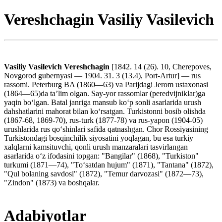
Vereshchagin Vasiliy Vasilevich
Vasiliy Vasilevich Vereshchagin
[1842. 14 (26). 10, Cherepoves,
Novgorod gubernyasi — 1904. 31. 3 (13.4), Port-Artur] — rus
rassomi. Peterburg BA (1860—63) va Parijdagi Jerom ustaxonasi
(1864—65)da taʼlim olgan. Say-yor rassomlar (peredvijniklar)ga
yaqin boʻlgan. Batal janriga mansub koʻp sonli asarlarida urush
dahshatlarini mahorat bilan koʻrsatgan. Turkistonni bosib olishda
(1867-68, 1869-70), rus-turk (1877-78) va rus-yapon (1904-05)
urushlarida rus qoʻshinlari safida qatnashgan. Chor Rossiyasining
Turkistondagi bosqinchilik siyosatini yoqlagan, bu esa turkiy
xalqlarni kamsituvchi, qonli urush manzaralari tasvirlangan
asarlarida oʻz ifodasini topgan: "Bangilar" (1868), "Turkiston"
turkumi (1871—74), "Toʻsatdan hujum" (1871), "Tantana" (1872),
"Qul bolaning savdosi" (1872), "Temur darvozasi" (1872—73),
"Zindon" (1873) va boshqalar.
Adabiyotlar