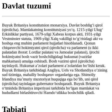
Davlat tuzumi
Buyuk Britaniya konstitutsion monarxiya. Davlat boshligʻi qirol
(qirolicha). Mamlakatning konstitutsiyasi yoʻq. 1215-yilgi Ulugʻ
Erkinliklar partiyasi, 1679-yilgi Xabeas korpus akti, 1931-yilgi
Vestminster statuta, 1969-yilgi Xalq vakilligi toʻgʻrisidagi akt va
boshqa eng muhim parlament hujjatlari hisoblanadi. Qonun
chiqaruvchi hokimiyatni qirol (qirolicha) va parlament (u ikki
palatadan iborat: Lordlar palatasi va Jamoalar palatasi), ijrochi
hokimiyatni bosh vazir boshchiligidagi hukumat (vazirlar
mahkamasi) amalga oshiradi. Bosh vazirni qirol (qirolicha)
tayinlaydi. Hukumat aʼzolari parlament aʼzolaridan boʻlishi kerak.
Buyuk Britaniya tarkibidagi Angliya, Uels va Shotlandiya oʻzining
sud tizimiga, mahalliy boshqaruv organlariga ega. Shimoliy
Irlandiya maʼmuriy muxtoriyat huquqiga ega boʻlib, uni qirol
(qirolicha) tayinlagan gubernator boshqaradi. Buyuk Britaniya
oʻtmishda Britaniya imperiyasi tarkibida boʻlgan mamlakat va
hududlarni birlashtiruvchi Hamdoʻstlikka boshchilik qiladi.
Tabiati