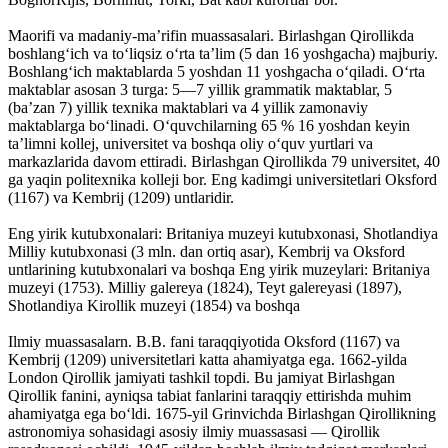
Maorifi va madaniy-maʼrifin muassasalari. Birlashgan Qirollikda
boshlangʻich va toʻliqsiz oʻrta taʼlim (5 dan 16 yoshgacha) majburiy.
Boshlangʻich maktablarda 5 yoshdan 11 yoshgacha oʻqiladi. Oʻrta
maktablar asosan 3 turga: 5—7 yillik grammatik maktablar, 5
(baʼzan 7) yillik texnika maktablari va 4 yillik zamonaviy
maktablarga boʻlinadi. Oʻquvchilarning 65 % 16 yoshdan keyin
taʼlimni kollej, universitet va boshqa oliy oʻquv yurtlari va
markazlarida davom ettiradi. Birlashgan Qirollikda 79 universitet, 40
ga yaqin politexnika kolleji bor. Eng kadimgi universitetlari Oksford
(1167) va Kembrij (1209) untlaridir.
Eng yirik kutubxonalari: Britaniya muzeyi kutubxonasi, Shotlandiya
Milliy kutubxonasi (3 mln. dan ortiq asar), Kembrij va Oksford
untlarining kutubxonalari va boshqa Eng yirik muzeylari: Britaniya
muzeyi (1753). Milliy galereya (1824), Teyt galereyasi (1897),
Shotlandiya Kirollik muzeyi (1854) va boshqa
Ilmiy muassasalarn. B.B. fani taraqqiyotida Oksford (1167) va
Kembrij (1209) universitetlari katta ahamiyatga ega. 1662-yilda
London Qirollik jamiyati tashkil topdi. Bu jamiyat Birlashgan
Qirollik fanini, ayniqsa tabiat fanlarini taraqqiy ettirishda muhim
ahamiyatga ega boʻldi. 1675-yil Grinvichda Birlashgan Qirollikning
astronomiya sohasidagi asosiy ilmiy muassasasi — Qirollik