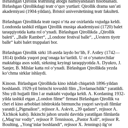
Birlashgan Qirollik teatrining atoqpi namoyandalari hisoblanadi.
Birlashgan Qirollikdagi teatr oʻquv yurtlari: Qirollik drama sanʼati
akademiyasi (1904-yildan), Bristol universitetining teatr fakulteti.
Birlashgan Qirollikda teatr raqsi oʻrta asr oxirlarida vujudga keldi.
Londonda tashkil etilgan Qirollik musiqa akademiyasi (1720) balet
taraqqiyotida katta rol oʻynadi. Birlashgan Qirollikda „Qirollik
baleti“, „Balle Ramber“, „Londone festival balle“, „Uestern tiyetr
balle“ kabi balet truppalari bor.
Birlashgan Qirollik sirki 18-asrda laydo boʻlib, F. Astley (1742—
1814) ijodida yuqori pogʻonaga koʻtarildi. U ot oʻynatuvchilar
maktabiga asos soldi, sirkning keyingi taraqqiyotida A. Dyukro, J.
Sanjer, B. Milslar katta rol oʻynadi. Birlashgan Qirollikda yezda
koʻchma sirklar ishlaydi.
Kinosn. Birlashgan Qirollikda kino ishlab chiqarish 1896-yildan
boshlandi. 1929-yil birinchi tovushli film „Tovlamachilik“ yaratildi.
Shu yili hujjatli film l ar maktabi vujudga keldi. A. Kordaning 1932-
yilda tashkil etgan „London filme“ firmasi Birlashgan Qirollik va
chet el kino arboblari ishtirokida birmuncha yuqori saviyali filmlar
yaratdi („Pigmalion“, rejissor A. Askvit, „39 qadam“, rejissor A.
Xichkok kabi). Ikkinchi jahon urushi davrida yaratilgan filmlarda
(„Magʻrur vodiy“, rejissor P. Tennisson, „Pastor Xoll“, rejissor R.
Boulting, „Yongʻinlar boshlandi“, rejissor X. Jennings) ilgʻor