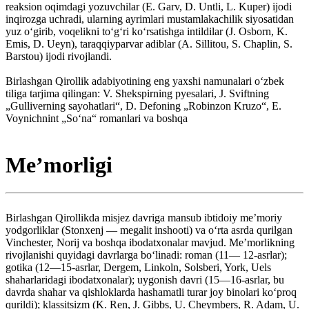
reaksion oqimdagi yozuvchilar (E. Garv, D. Untli, L. Kuper) ijodi
inqirozga uchradi, ularning ayrimlari mustamlakachilik siyosatidan
yuz oʻgirib, voqelikni toʻgʻri koʻrsatishga intildilar (J. Osborn, K.
Emis, D. Ueyn), taraqqiyparvar adiblar (A. Sillitou, S. Chaplin, S.
Barstou) ijodi rivojlandi.
Birlashgan Qirollik adabiyotining eng yaxshi namunalari oʻzbek
tiliga tarjima qilingan: V. Shekspirning pyesalari, J. Sviftning
„Gulliverning sayohatlari“, D. Defoning „Robinzon Kruzo“, E.
Voynichnint „Soʻna“ romanlari va boshqa
Meʼmorligi
Birlashgan Qirollikda misjez davriga mansub ibtidoiy meʼmoriy
yodgorliklar (Stonxenj — megalit inshooti) va oʻrta asrda qurilgan
Vinchester, Norij va boshqa ibodatxonalar mavjud. Meʼmorlikning
rivojlanishi quyidagi davrlarga boʻlinadi: roman (11— 12-asrlar);
gotika (12—15-asrlar, Dergem, Linkoln, Solsberi, York, Uels
shaharlaridagi ibodatxonalar); uygonish davri (15—16-asrlar, bu
davrda shahar va qishloklarda hashamatli turar joy binolari koʻproq
qurildi); klassitsizm (K. Ren, J. Gibbs, U. Cheymbers, R. Adam, U.