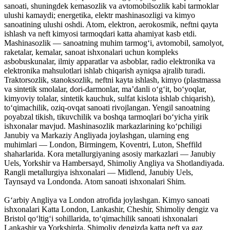
sanoati, shuningdek kemasozlik va avtomobilsozlik kabi tarmoklar
ulushi kamaydi; energetika, elektr mashinasozligi va kimyo
sanoatining ulushi oshdi. Atom, elektron, aerokosmik, neftni qayta
ishlash va neft kimyosi tarmoqdari katta ahamiyat kasb etdi.
Mashinasozlik — sanoatning muhim tarmogʻi, avtomobil, samolyot,
raketalar, kemalar, sanoat ishxonalari uchun kompleks
asbobuskunalar, ilmiy apparatlar va asboblar, radio elektronika va
elektronika mahsulotlari ishlab chiqarish ayniqsa ajralib turadi.
Traktorsozlik, stanoksozlik, neftni kayta ishlash, kimyo (plastmassa
va sintetik smolalar, dori-darmonlar, maʼdanli oʻgʻit, boʻyoqlar,
kimyoviy tolalar, sintetik kauchuk, sulfat kislota ishlab chiqarish),
toʻqimachilik, oziq-ovqat sanoati rivojlangan. Yengil sanoatning
poyabzal tikish, tikuvchilik va boshqa tarmoqlari boʻyicha yirik
ishxonalar mavjud. Mashinasozlik markazlarining koʻpchiligi
Janubiy va Markaziy Angliyada joylashgan, ularning eng
muhimlari — London, Birmingem, Koventri, Luton, Sheffild
shaharlarida. Kora metallurgiyaning asosiy markazlari — Janubiy
Uels, Yorkshir va Hambersayd, Shimoliy Angliya va Shotlandiyada.
Rangli metallurgiya ishxonalari — Midlend, Janubiy Uels,
Taynsayd va Londonda. Atom sanoati ishxonalari Shim.
Gʻarbiy Angliya va London atrofida joylashgan. Kimyo sanoati
ishxonalari Katta London, Lankashir, Cheshir, Shimoliy dengiz va
Bristol qoʻltigʻi sohillarida, toʻqimachilik sanoati ishxonalari
Lankashir va Yorkshirda. Shimoliy dengizda katta neft va gaz