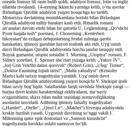
orasida fransuz tili rasm bulib qoldi, adabiyot fransuz, lotin va ingliz
tillarida rivojlandi. 14-asrning ikkinchi yarmiga kelib, oʻrta ayerlar
Birlashgan Qirollik adabiyoti yuqori bosqichga koʻtarildi.
Monarxiya davlatining mustahkamlana borishi bilan Birlashgan
Qirollik adabiyoti milliy harakter kasb etdi. Ritsarlik romani
anʼanalari davom etishi bilan bir qatorda U. Leglendning „Qoʻshchi
Pyotr haqida tush“ poemasi, J. Choserning „Kenterberi
hikoyalari“da ezilgan dehqonlarning feodal zulmiga qarshi
harakatlari, ijtimoiy guruhlar hayoti realistik aks etdi. Uygʻonish
davri Birlashgan Qirollik adabiyotida barcha janrlar taraqqiy etdi.
Buyuk gumanist, utopist sotsialist T. Morning „Utopiya“ romani, F.
Sidney sonetlari, E. Spenser sheʼrlari yuzaga keldi. „Yakov IV“,
„Jorj Grin Vekfild dalasi qorovuli“ (Robert Grin), „Ulugʻ Temur“,
„Doktor Faustning fojiali tarixi“, „Malta yahudiysi“ (Kristofer
Marlo) kabi tarixiy tragediyalar yaratildi. Uygʻonish davri
Birlashgan Qirollik adabiyotining yuqori bosqichi V. Shekspir ijodi
bilan uzviy bogʻliqdir. Salaflaridan farqli ravishda Shekspir yangi —
burjua davri kishisi harakteridagi ziddiyatlarni, maʼnaviy
oʻzgarishlarni, shaxs bilan muhit orasidagi nomuvofiqlikning
asoslarini tasvirladi. Adibning ijtimoiy falsafiy tragediyalari
(„Hamlet“, „Otello“, „Qirol Lir“, „Makbet“) Yevropa adabiyotida
keskin burilish yasadi. Uygonish davrining soʻnggi vakili J.
Miltonning qator epik dostonlari va „Samson kurashchi“
tragediyasida barokko uslubi namoyon boʻldi.