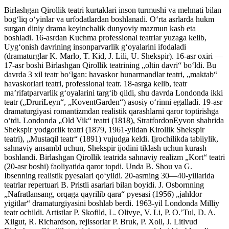
Birlashgan Qirollik teatri kurtaklari inson turmushi va mehnati bilan
bogʻliq oʻyinlar va urfodatlardan boshlanadi. Oʻrta asrlarda hukm
surgan diniy drama keyinchalik dunyoviy mazmun kasb eta
boshladi. 16-asrdan Kuchma professional teatrlar yuzaga kelib,
Uygʻonish davrining insonparvarlik gʻoyalarini ifodaladi
(dramaturglar K. Marlo, T. Kid, J. Lili, U. Shekspir). 16-asr oxiri —
17-asr boshi Birlashgan Qirollik teatrining „oltin davri“ boʻldi. Bu
davrda 3 xil teatr boʻlgan: havaskor hunarmandlar teatri, „maktab“
havaskorlari teatri, professional teatr. 18-asrga kelib, teatr
maʼrifatparvarlik gʻoyalarini targʻib qildi, shu davrda Londonda ikki
teatr („DruriLeyn“, „KoventGarden“) asosiy oʻrinni egalladi. 19-asr
dramaturgiyasi romantizmdan realistik qarashlarni qaror toptirishga
oʻtdi. Londonda „Old Vik“ teatri (1818), StratfordonEyvon shahrida
Shekspir yodgorlik teatri (1879, 1961-yildan Kirollik Shekspir
teatri), „Mustaqil teatr“ (1891) vujudga keldi. Ijrochilikda tabiiylik,
sahnaviy ansambl uchun, Shekspir ijodini tiklash uchun kurash
boshlandi. Birlashgan Qirollik teatrida sahnaviy realizm „Kort“ teatri
(20-asr boshi) faoliyatida qaror topdi. Unda B. Shou va G.
Ibsenning realistik pyesalari qoʻyildi. 20-asrning 30—40-yillarida
teatrlar repertuari B. Pristli asarlari bilan boyidi. J. Osbornning
„Nafratlansang, orqaga qayrilib qara“ pyesasi (1956) „jahldor
yigitlar“ dramaturgiyasini boshlab berdi. 1963-yil Londonda Milliy
teatr ochildi. Artistlar P. Skofild, L. Olivye, V. Li, P. O.’Tul, D. A.
Xilgut, R. Richardson, rejissorlar P. Bruk, P. Xoll, J. Litlvud