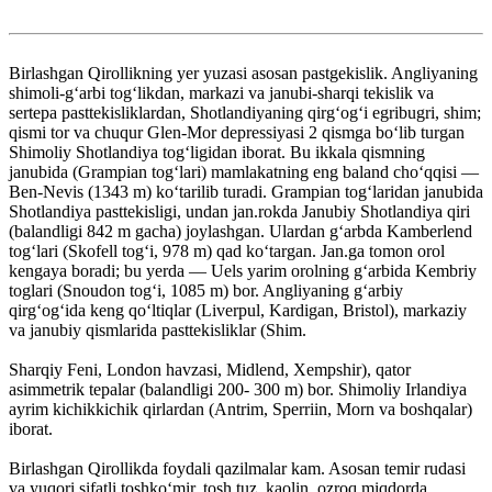
Birlashgan Qirollikning yer yuzasi asosan pastgekislik. Angliyaning
shimoli-gʻarbi togʻlikdan, markazi va janubi-sharqi tekislik va
sertepa pasttekisliklardan, Shotlandiyaning qirgʻogʻi egribugri, shim;
qismi tor va chuqur Glen-Mor depressiyasi 2 qismga boʻlib turgan
Shimoliy Shotlandiya togʻligidan iborat. Bu ikkala qismning
janubida (Grampian togʻlari) mamlakatning eng baland choʻqqisi —
Ben-Nevis (1343 m) koʻtarilib turadi. Grampian togʻlaridan janubida
Shotlandiya pasttekisligi, undan jan.rokda Janubiy Shotlandiya qiri
(balandligi 842 m gacha) joylashgan. Ulardan gʻarbda Kamberlend
togʻlari (Skofell togʻi, 978 m) qad koʻtargan. Jan.ga tomon orol
kengaya boradi; bu yerda — Uels yarim orolning gʻarbida Kembriy
toglari (Snoudon togʻi, 1085 m) bor. Angliyaning gʻarbiy
qirgʻogʻida keng qoʻltiqlar (Liverpul, Kardigan, Bristol), markaziy
va janubiy qismlarida pasttekisliklar (Shim.
Sharqiy Feni, London havzasi, Midlend, Xempshir), qator
asimmetrik tepalar (balandligi 200- 300 m) bor. Shimoliy Irlandiya
ayrim kichikkichik qirlardan (Antrim, Sperriin, Morn va boshqalar)
iborat.
Birlashgan Qirollikda foydali qazilmalar kam. Asosan temir rudasi
va yuqori sifatli toshkoʻmir, tosh tuz, kaolin, ozroq miqdorda