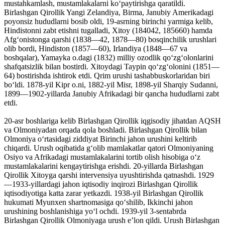
mustahkamlash, mustamlakalarni koʻpaytirishga qaratildi.
Birlashgan Qirollik Yangi Zelandiya, Birma, Janubiy Amerikadagi
poyonsiz hududlarni bosib oldi, 19-asrning birinchi yarmiga kelib,
Hindistonni zabt etishni tugalladi, Xitoy (184042, 185660) hamda
Afgʻonistonga qarshi (1838—42, 1878—80) bosqinchilik urushlari
olib bordi, Hindiston (1857—60), Irlandiya (1848—67 va
boshqalar), Yamayka o.dagi (1832) milliy ozodlik qoʻzgʻolonlarini
shafqatsizlik bilan bostirdi. Xitoydagi Taypin qoʻzgʻolonini (1851—
64) bostirishda ishtirok etdi. Qrim urushi tashabbuskorlaridan biri
boʻldi. 1878-yil Kipr o.ni, 1882-yil Misr, 1898-yil Sharqiy Sudanni,
1899—1902-yillarda Janubiy Afrikadagi bir qancha hududlarni zabt
etdi.
20-asr boshlariga kelib Birlashgan Qirollik iqgisodiy jihatdan AQSH
va Olmoniyadan orqada qola boshladi. Birlashgan Qirollik bilan
Olmoniya oʻrtasidagi ziddiyat Birinchi jahon urushini keltirib
chiqardi. Urush oqibatida gʻolib mamlakatlar qatori Olmoniyaning
Osiyo va Afrikadagi mustamlakalarini tortib olish hisobiga oʻz
mustamlakalarini kengaytirishga erishdi. 20-yillarda Birlashgan
Qirollik Xitoyga qarshi intervensiya uyushtirishda qatnashdi. 1929
—1933-yillardagi jahon iqtisodiy inqirozi Birlashgan Qirollik
iqtisodiyotiga katta zarar yetkazdi. 1938-yil Birlashgan Qirollik
hukumati Myunxen shartnomasiga qoʻshilib, Ikkinchi jahon
urushining boshlanishiga yoʻl ochdi. 1939-yil 3-sentabrda
Birlashgan Qirollik Olmoniyaga urush eʼlon qildi. Urush Birlashgan