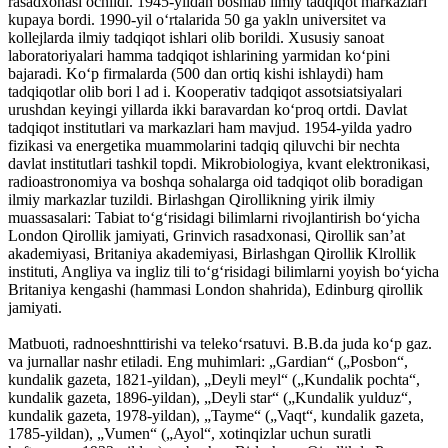
rasadxonasi ochildi. 1945-yildan boshlab ilmiy tadqiqot markazlari
kupaya bordi. 1990-yil oʻrtalarida 50 ga yakln universitet va
kollejlarda ilmiy tadqiqot ishlari olib borildi. Xususiy sanoat
laboratoriyalari hamma tadqiqot ishlarining yarmidan koʻpini
bajaradi. Koʻp firmalarda (500 dan ortiq kishi ishlaydi) ham
tadqiqotlar olib bori l ad i. Kooperativ tadqiqot assotsiatsiyalari
urushdan keyingi yillarda ikki baravardan koʻproq ortdi. Davlat
tadqiqot institutlari va markazlari ham mavjud. 1954-yilda yadro
fizikasi va energetika muammolarini tadqiq qiluvchi bir nechta
davlat institutlari tashkil topdi. Mikrobiologiya, kvant elektronikasi,
radioastronomiya va boshqa sohalarga oid tadqiqot olib boradigan
ilmiy markazlar tuzildi. Birlashgan Qirollikning yirik ilmiy
muassasalari: Tabiat toʻgʻrisidagi bilimlarni rivojlantirish boʻyicha
London Qirollik jamiyati, Grinvich rasadxonasi, Qirollik sanʼat
akademiyasi, Britaniya akademiyasi, Birlashgan Qirollik Klrollik
instituti, Angliya va ingliz tili toʻgʻrisidagi bilimlarni yoyish boʻyicha
Britaniya kengashi (hammasi London shahrida), Edinburg qirollik
jamiyati.
Matbuoti, radnoeshnttirishi va telekoʻrsatuvi. B.B.da juda koʻp gaz.
va jurnallar nashr etiladi. Eng muhimlari: „Gardian“ („Posbon“,
kundalik gazeta, 1821-yildan), „Deyli meyl“ („Kundalik pochta“,
kundalik gazeta, 1896-yildan), „Deyli star“ („Kundalik yulduz“,
kundalik gazeta, 1978-yildan), „Tayme“ („Vaqt“, kundalik gazeta,
1785-yildan), „Vumen“ („Ayol“, xotinqizlar uchun suratli