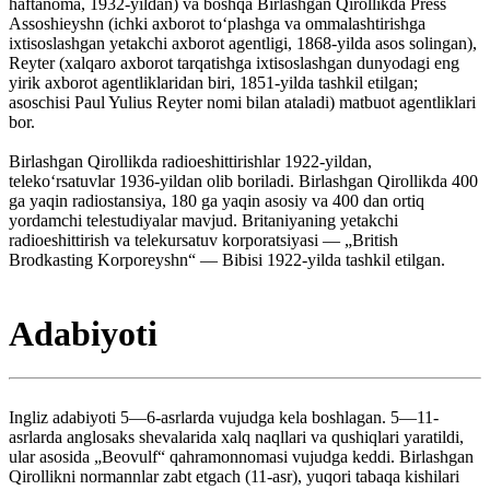
haftanoma, 1932-yildan) va boshqa Birlashgan Qirollikda Press
Assoshieyshn (ichki axborot toʻplashga va ommalashtirishga
ixtisoslashgan yetakchi axborot agentligi, 1868-yilda asos solingan),
Reyter (xalqaro axborot tarqatishga ixtisoslashgan dunyodagi eng
yirik axborot agentliklaridan biri, 1851-yilda tashkil etilgan;
asoschisi Paul Yulius Reyter nomi bilan ataladi) matbuot agentliklari
bor.
Birlashgan Qirollikda radioeshittirishlar 1922-yildan,
telekoʻrsatuvlar 1936-yildan olib boriladi. Birlashgan Qirollikda 400
ga yaqin radiostansiya, 180 ga yaqin asosiy va 400 dan ortiq
yordamchi telestudiyalar mavjud. Britaniyaning yetakchi
radioeshittirish va telekursatuv korporatsiyasi — „British
Brodkasting Korporeyshn“ — Bibisi 1922-yilda tashkil etilgan.
Adabiyoti
Ingliz adabiyoti 5—6-asrlarda vujudga kela boshlagan. 5—11-
asrlarda anglosaks shevalarida xalq naqllari va qushiqlari yaratildi,
ular asosida „Beovulf“ qahramonnomasi vujudga keddi. Birlashgan
Qirollikni normannlar zabt etgach (11-asr), yuqori tabaqa kishilari