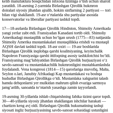
kelib manufaktura bosqichidan ishxona tizimiga oʻtish uchun sharoit
yaratildi. 18-asrning 2-yarmida Birlashgan Qirollik hukmron
doiralari siyosiy jihatdan ajralib, hokim sinflarning 2 partiyasi — tori
bilan vigi shakllandi. 19-asr oʻrtalarida shu partiyalar asosida
konservatorlar va liberallar partiyasi tashkil topdi.
17—18-asrlarda Birlashgan Qirollik Hindiston, Shimoliy Amerikada
yangi yerlar zabt etdi. Fransiyadan Kanadani tortib oldi. Shimoliy
Amerikadagi mustaqillik uchun boʻlgan urush (1775—83) natijasida
Shimoliy Amerika mustamlakalari mustaqillikka erishdi va mustaqil
AQSH davlati tashkil topdi. 18-asr oxiri — 19-asr boshlarida
Birlashgan Qirollik inqilobga qarshi koalitsiyaning, keyinchalik
Napoleon Fransiyasiga qarshi ittifoqning asosiy tashkilotchisi boʻldi.
Fransiyaning magʻlubiyatidan Birlashgan Qirollik burjuaziyasi oʻz
savdo-sanoati va mustamlakachilik hukmronligini mustahkamlashda
foydalandi. Vena kongressi (1814—15) qarorlariga muvofiq, Malta,
Seylon o.lari, Janubiy Afrikadagi Kap mustamlakasi va boshqa
hududlar Birlashgan Qirollikga oʻtdi. Mustamlaka xalqparini talash
hamda dehqonlarni yer mulkidan mahrum qilish evaziga sarmoya
jamgʻarilib, sanoatda toʻntarish yasashga zamin tayyorlandi.
19-asrning 30-yillarida ishlab chiqarishning fabika tizimi qaror topdi.
30—40-yillarda siyosiy jihatdan shakllangan ishchilar harakati —
chartizm keng avj oldi. Birlashgan Qirollik hukumatining tashqi
siyosati ingliz burjuaziyasining savdo-sanoat sohasidagi ustunligini