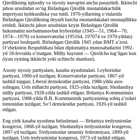
Qirollikning iqtisodiy va siyosiy mavqeini ancha pasaytirdi. Ikkinchi
jahon urushidan soʻng Birlashgan Qirollik mustamlakachilik
imperiyasi tushkunlikka yuz tutdi. 1970-yillarning oʻrtalarida
Birlashgan Qirollikning deyarli barcha mustamlakalari mustaqillikka
erishdi. Ikkinchi jahon urushidan keyin Birlashgan Qirollik
hukumatini navbatmanavbat leyboristlar (1945—51, 1964—70,
1974—1979) va konservatorlar (195164, 197074 va 1979-yildan)
partiyasi boshqardi. Birlashgan Qirollik 1945 ydan BMT aʼzosi.
Oʻzbekiston Respublikasi bilan diplomatiya munosabatlarini 1992-
yil 18-fevralda oʻrnatgan. Milliy bayrami — Qirolicha tugʻilgan kun
(iyun oyining ikkinchi yoki uchinchi shanbasi).
Asosiy siyosiy partiyalarn, kasaba uyushmalari. Leyboristlar
partiyasi, 1900-yil tuzilgan; Konservatorlar partiyasi, 1867-yil
tashkil topgan; Liberal demokratlar partiyasi, 1988-yilda asos
solingan; Uels millatchi partiyasi, 1925-yilda tuzilgan; Shotlandiya
milliy partiyasi, 1928-yilda tashkil etilgan; Britaniya Kommunistax
partiyasi, 1988-yilda B.B. Kommunistik partiyasining sobiq aʼzolari
tomonidan tuzilgan; Soʻl demokratlar partiyasi, 1920-yil tashkil
etilgan.
Eng yirik kasaba uyushma birlashmasi — Britaniya tredyunionlar
kongressi, 1868-yil tuzilgan; Shotlandiya tredyunionlar kongressi,
1897-yil tuzilgan; Tredyunionlar umumiy federatsiyasi, 1899-yil
tuzilgan; Uels tredyunionlar kongressi, 1973-yil tashkil etilgan.