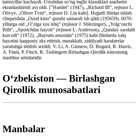
tamoyillar kuchaydi. Urushdan soʻng ingliz klassiklari asarlarini
ekranlashtirish avj oldi. ["Hamlet" (1947), „Richard III“, rejissor L.
Olivye, „Oliver Tvist“, rejissor D. Lin kabi]. Hujjatli filmlar ishlab
chiqarishda „Ozod kino“ guruhi samarali ish qildi (195659). 6070-
yillarga oid „Oʻziga xos ishq“ (rejissor J. Shlezinger), „Yolgʻonchi
Billi“, „Sportchilar hayoti“ (rejissor L. Anderson), „Qanday saodatli
kun edi“ (1972), „Bayram asnosida“ (1975) kabi filmlarda xalq
hayotini haqqoniy aks ettirish, murakkab, ziddiyatli harakterlar
yaratishga intilish sezildi. V. Li, A. Ginness, D. Bogard, R. Harris,
A. Finni, P. Finch, R. Tashingem Birlashgan Qirollik kinosining
mashhur artistlaridir.
Oʻzbekiston — Birlashgan
Qirollik munosabatlari
Manbalar