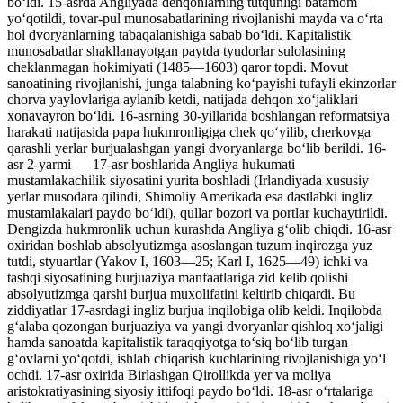
boʻldi. 15-asrda Angliyada dehqonlarning tutqunligi batamom
yoʻqotildi, tovar-pul munosabatlarining rivojlanishi mayda va oʻrta
hol dvoryanlarning tabaqalanishiga sabab boʻldi. Kapitalistik
munosabatlar shakllanayotgan paytda tyudorlar sulolasining
cheklanmagan hokimiyati (1485—1603) qaror topdi. Movut
sanoatining rivojlanishi, junga talabning koʻpayishi tufayli ekinzorlar
chorva yaylovlariga aylanib ketdi, natijada dehqon xoʻjaliklari
xonavayron boʻldi. 16-asrning 30-yillarida boshlangan reformatsiya
harakati natijasida papa hukmronligiga chek qoʻyilib, cherkovga
qarashli yerlar burjualashgan yangi dvoryanlarga boʻlib berildi. 16-
asr 2-yarmi — 17-asr boshlarida Angliya hukumati
mustamlakachilik siyosatini yurita boshladi (Irlandiyada xususiy
yerlar musodara qilindi, Shimoliy Amerikada esa dastlabki ingliz
mustamlakalari paydo boʻldi), qullar bozori va portlar kuchaytirildi.
Dengizda hukmronlik uchun kurashda Angliya gʻolib chiqdi. 16-asr
oxiridan boshlab absolyutizmga asoslangan tuzum inqirozga yuz
tutdi, styuartlar (Yakov I, 1603—25; Karl I, 1625—49) ichki va
tashqi siyosatining burjuaziya manfaatlariga zid kelib qolishi
absolyutizmga qarshi burjua muxolifatini keltirib chiqardi. Bu
ziddiyatlar 17-asrdagi ingliz burjua inqilobiga olib keldi. Inqilobda
gʻalaba qozongan burjuaziya va yangi dvoryanlar qishloq xoʻjaligi
hamda sanoatda kapitalistik taraqqiyotga toʻsiq boʻlib turgan
gʻovlarni yoʻqotdi, ishlab chiqarish kuchlarining rivojlanishiga yoʻl
ochdi. 17-asr oxirida Birlashgan Qirollikda yer va moliya
aristokratiyasining siyosiy ittifoqi paydo boʻldi. 18-asr oʻrtalariga