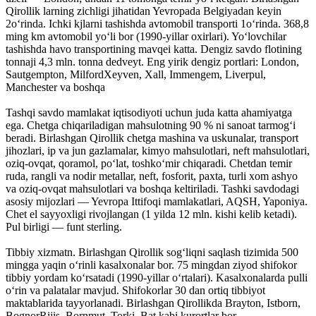
Qirollik larning zichligi jihatidan Yevropada Belgiyadan keyin
2oʻrinda. Ichki kjlarni tashishda avtomobil transporti 1oʻrinda. 368,8
ming km avtomobil yoʻli bor (1990-yillar oxirlari). Yoʻlovchilar
tashishda havo transportining mavqei katta. Dengiz savdo flotining
tonnaji 4,3 mln. tonna dedveyt. Eng yirik dengiz portlari: London,
Sautgempton, MilfordXeyven, Xall, Immengem, Liverpul,
Manchester va boshqa
Tashqi savdo mamlakat iqtisodiyoti uchun juda katta ahamiyatga
ega. Chetga chiqariladigan mahsulotning 90 % ni sanoat tarmogʻi
beradi. Birlashgan Qirollik chetga mashina va uskunalar, transport
jihozlari, ip va jun gazlamalar, kimyo mahsulotlari, neft mahsulotlari,
oziq-ovqat, qoramol, poʻlat, toshkoʻmir chiqaradi. Chetdan temir
ruda, rangli va nodir metallar, neft, fosforit, paxta, turli xom ashyo
va oziq-ovqat mahsulotlari va boshqa keltiriladi. Tashki savdodagi
asosiy mijozlari — Yevropa Ittifoqi mamlakatlari, AQSH, Yaponiya.
Chet el sayyoxligi rivojlangan (1 yilda 12 mln. kishi kelib ketadi).
Pul birligi — funt sterling.
Tibbiy xizmatn. Birlashgan Qirollik sogʻliqni saqlash tizimida 500
mingga yaqin oʻrinli kasalxonalar bor. 75 mingdan ziyod shifokor
tibbiy yordam koʻrsatadi (1990-yillar oʻrtalari). Kasalxonalarda pulli
oʻrin va palatalar mavjud. Shifokorlar 30 dan ortiq tibbiyot
maktablarida tayyorlanadi. Birlashgan Qirollikda Brayton, Istborn,
BognorRijis, Bornmut, Torki, Bat kabi kurortlar bor.