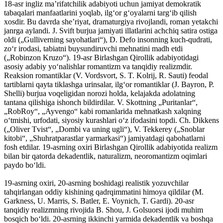
18-asr ingliz maʼrifatchilik adabiyoti uchun jamiyat demokratik
tabaqalari manfaatlarini yoqlab, ilgʻor gʻoyalarni targʻib qilish
xosdir. Bu davrda sheʼriyat, dramaturgiya rivojlandi, roman yetakchi
janrga aylandi. J. Svift burjua jamiyati illatlarini achchiq satira ostiga
oldi („Gulliverning sayohatlari“), D. Defo insonning kuch-qudrati,
zoʻr irodasi, tabiatni buysundiruvchi mehnatini madh etdi
(„Robinzon Kruzo“). 19-asr Birlashgan Qirollik adabiyotidagi
asosiy adabiy yoʻnalishlar romantizm va tanqidiy realizmdir.
Reaksion romantiklar (V. Vordsvort, S. T. Kolrij, R. Sauti) feodal
tartiblarni qayta tiklashga urinsalar, ilgʻor romantiklar (J. Bayron, P.
Shelli) burjua voqeligidan norozi holda, kelajakda adolatning
tantana qilishiga ishonch bildirdilar. V. Skottning „Puritanlar“,
„RobRoy“, „Ayvengo“ kabi romanlarida mehnatkash xalqning
oʻtmishi, urfodati, siyosiy kurashlari oʻz ifodasini topdi. Ch. Dikkens
(„Oliver Tvist“, „Dombi va uning ugli“), V. Tekkerey („Snoblar
kitobi“, „Shuhratparastlar yarmarkasi“) jamiyatdagi qabohatlarni
fosh etdilar. 19-asrning oxiri Birlashgan Qirollik adabiyotida realizm
bilan bir qatorda dekadentlik, naturalizm, neoromantizm oqimlari
paydo boʻldi.
19-asrning oxiri, 20-asrning boshidagi realistik yozuvchilar
tahqirlangan oddiy kishining qadrqimmatini himoya qildilar (M.
Garkness, U. Marris, S. Batler, E. Voynich, T. Gardi). 20-asr
tanqidiy realizmning rivojida B. Shou, J. Golsuorsi ijodi muhim
bosqich boʻldi. 20-asrning ikkinchi yarmida dekadentlik va boshqa