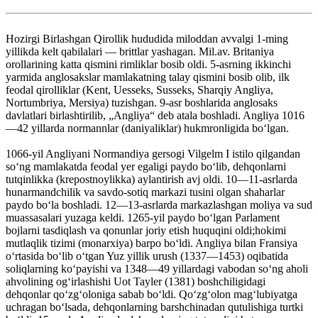
Hozirgi Birlashgan Qirollik hududida miloddan avvalgi 1-ming
yillikda kelt qabilalari — brittlar yashagan. Mil.av. Britaniya
orollarining katta qismini rimliklar bosib oldi. 5-asrning ikkinchi
yarmida anglosakslar mamlakatning talay qismini bosib olib, ilk
feodal qirolliklar (Kent, Uesseks, Susseks, Sharqiy Angliya,
Nortumbriya, Mersiya) tuzishgan. 9-asr boshlarida anglosaks
davlatlari birlashtirilib, „Angliya“ deb atala boshladi. Angliya 1016
—42 yillarda normannlar (daniyaliklar) hukmronligida boʻlgan.
1066-yil Angliyani Normandiya gersogi Vilgelm I istilo qilgandan
soʻng mamlakatda feodal yer egaligi paydo boʻlib, dehqonlarni
tutqinlikka (krepostnoylikka) aylantirish avj oldi. 10—11-asrlarda
hunarmandchilik va savdo-sotiq markazi tusini olgan shaharlar
paydo boʻla boshladi. 12—13-asrlarda markazlashgan moliya va sud
muassasalari yuzaga keldi. 1265-yil paydo boʻlgan Parlament
bojlarni tasdiqlash va qonunlar joriy etish huquqini oldi;hokimi
mutlaqlik tizimi (monarxiya) barpo boʻldi. Angliya bilan Fransiya
oʻrtasida boʻlib oʻtgan Yuz yillik urush (1337—1453) oqibatida
soliqlarning koʻpayishi va 1348—49 yillardagi vabodan soʻng aholi
ahvolining ogʻirlashishi Uot Tayler (1381) boshchiligidagi
dehqonlar qoʻzgʻoloniga sabab boʻldi. Qoʻzgʻolon magʻlubiyatga
uchragan boʻlsada, dehqonlarning barshchinadan qutulishiga turtki