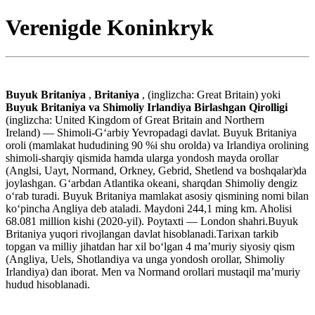
Verenigde Koninkryk
Buyuk Britaniya
,
Britaniya
, (inglizcha: Great Britain) yoki
Buyuk Britaniya va Shimoliy Irlandiya Birlashgan Qirolligi
(inglizcha: United Kingdom of Great Britain and Northern
Ireland) — Shimoli-Gʻarbiy Yevropadagi davlat. Buyuk Britaniya
oroli (mamlakat hududining 90 %i shu orolda) va Irlandiya orolining
shimoli-sharqiy qismida hamda ularga yondosh mayda orollar
(Anglsi, Uayt, Normand, Orkney, Gebrid, Shetlend va boshqalar)da
joylashgan. Gʻarbdan Atlantika okeani, sharqdan Shimoliy dengiz
oʻrab turadi. Buyuk Britaniya mamlakat asosiy qismining nomi bilan
koʻpincha Angliya deb ataladi. Maydoni 244,1 ming km. Aholisi
68.081 million kishi (2020-yil). Poytaxti — London shahri.Buyuk
Britaniya yuqori rivojlangan davlat hisoblanadi.Tarixan tarkib
topgan va milliy jihatdan har xil boʻlgan 4 maʼmuriy siyosiy qism
(Angliya, Uels, Shotlandiya va unga yondosh orollar, Shimoliy
Irlandiya) dan iborat. Men va Normand orollari mustaqil maʼmuriy
hudud hisoblanadi.