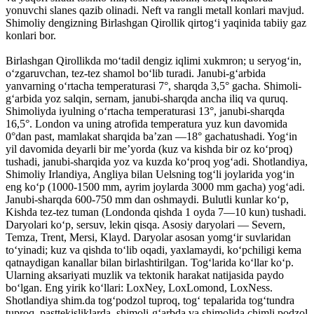
yonuvchi slanes qazib olinadi. Neft va rangli metall konlari mavjud.
Shimoliy dengizning Birlashgan Qirollik qirtogʻi yaqinida tabiiy gaz
konlari bor.
Birlashgan Qirollikda moʻtadil dengiz iqlimi xukmron; u seryogʻin,
oʻzgaruvchan, tez-tez shamol boʻlib turadi. Janubi-gʻarbida
yanvarning oʻrtacha temperaturasi 7°, sharqda 3,5° gacha. Shimoli-
gʻarbida yoz salqin, sernam, janubi-sharqda ancha iliq va quruq.
Shimoliyda iyulning oʻrtacha temperaturasi 13°, janubi-sharqda
16,5°. London va uning atrofida temperatura yuz kun davomida
0°dan past, mamlakat sharqida baʼzan —18° gachatushadi. Yogʻin
yil davomida deyarli bir meʼyorda (kuz va kishda bir oz koʻproq)
tushadi, janubi-sharqida yoz va kuzda koʻproq yogʻadi. Shotlandiya,
Shimoliy Irlandiya, Angliya bilan Uelsning togʻli joylarida yogʻin
eng koʻp (1000-1500 mm, ayrim joylarda 3000 mm gacha) yogʻadi.
Janubi-sharqda 600-750 mm dan oshmaydi. Bulutli kunlar koʻp,
Kishda tez-tez tuman (Londonda qishda 1 oyda 7—10 kun) tushadi.
Daryolari koʻp, sersuv, lekin qisqa. Asosiy daryolari — Severn,
Temza, Trent, Mersi, Klayd. Daryolar asosan yomgʻir suvlaridan
toʻyinadi; kuz va qishda toʻlib oqadi, yaxlamaydi, koʻpchiligi kema
qatnaydigan kanallar bilan birlashtirilgan. Togʻlarida koʻllar koʻp.
Ularning aksariyati muzlik va tektonik harakat natijasida paydo
boʻlgan. Eng yirik koʻllari: LoxNey, LoxLomond, LoxNess.
Shotlandiya shim.da togʻpodzol tuproq, togʻ tepalarida togʻtundra
tuproq, pasttekisliklarda, shimoli-gʻarbda va shimolida chimli podzol