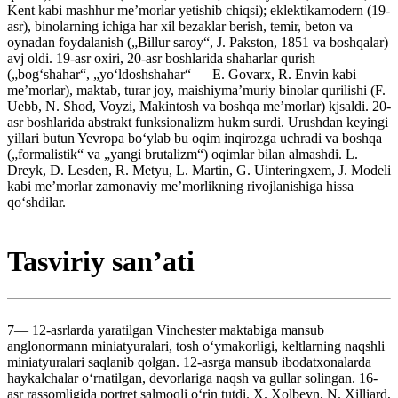
Kent kabi mashhur meʼmorlar yetishib chiqsi); eklektikamodern (19-
asr), binolarning ichiga har xil bezaklar berish, temir, beton va
oynadan foydalanish („Billur saroy“, J. Pakston, 1851 va boshqalar)
avj oldi. 19-asr oxiri, 20-asr boshlarida shaharlar qurish
(„bogʻshahar“, „yoʻldoshshahar“ — E. Govarx, R. Envin kabi
meʼmorlar), maktab, turar joy, maishiymaʼmuriy binolar qurilishi (F.
Uebb, N. Shod, Voyzi, Makintosh va boshqa meʼmorlar) kjsaldi. 20-
asr boshlarida abstrakt funksionalizm hukm surdi. Urushdan keyingi
yillari butun Yevropa boʻylab bu oqim inqirozga uchradi va boshqa
(„formalistik“ va „yangi brutalizm“) oqimlar bilan almashdi. L.
Dreyk, D. Lesden, R. Metyu, L. Martin, G. Uinteringxem, J. Modeli
kabi meʼmorlar zamonaviy meʼmorlikning rivojlanishiga hissa
qoʻshdilar.
Tasviriy sanʼati
7— 12-asrlarda yaratilgan Vinchester maktabiga mansub
anglonormann miniatyuralari, tosh oʻymakorligi, keltlarning naqshli
miniatyuralari saqlanib qolgan. 12-asrga mansub ibodatxonalarda
haykalchalar oʻrnatilgan, devorlariga naqsh va gullar solingan. 16-
asr rassomligida portret salmoqli oʻrin tutdi. X. Xolbeyn, N. Xilliard,