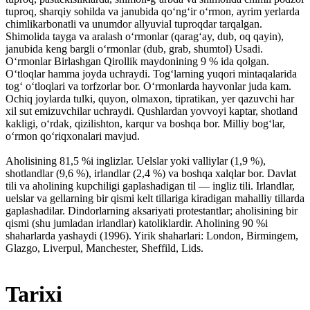
tuproq, sharqiy sohilda va janubida qoʻngʻir oʻrmon, ayrim yerlarda
chimlikarbonatli va unumdor allyuvial tuproqdar tarqalgan.
Shimolida tayga va aralash oʻrmonlar (qaragʻay, dub, oq qayin),
janubida keng bargli oʻrmonlar (dub, grab, shumtol) Usadi.
Oʻrmonlar Birlashgan Qirollik maydonining 9 % ida qolgan.
Oʻtloqlar hamma joyda uchraydi. Togʻlarning yuqori mintaqalarida
togʻ oʻtloqlari va torfzorlar bor. Oʻrmonlarda hayvonlar juda kam.
Ochiq joylarda tulki, quyon, olmaxon, tipratikan, yer qazuvchi har
xil sut emizuvchilar uchraydi. Qushlardan yovvoyi kaptar, shotland
kakligi, oʻrdak, qizilishton, karqur va boshqa bor. Milliy bogʻlar,
oʻrmon qoʻriqxonalari mavjud.
Aholisining 81,5 %i inglizlar. Uelslar yoki valliylar (1,9 %),
shotlandlar (9,6 %), irlandlar (2,4 %) va boshqa xalqlar bor. Davlat
tili va aholining kupchiligi gaplashadigan til — ingliz tili. Irlandlar,
uelslar va gellarning bir qismi kelt tillariga kiradigan mahalliy tillarda
gaplashadilar. Dindorlarning aksariyati protestantlar; aholisining bir
qismi (shu jumladan irlandlar) katoliklardir. Aholining 90 %i
shaharlarda yashaydi (1996). Yirik shaharlari: London, Birmingem,
Glazgo, Liverpul, Manchester, Sheffild, Lids.
Tarixi