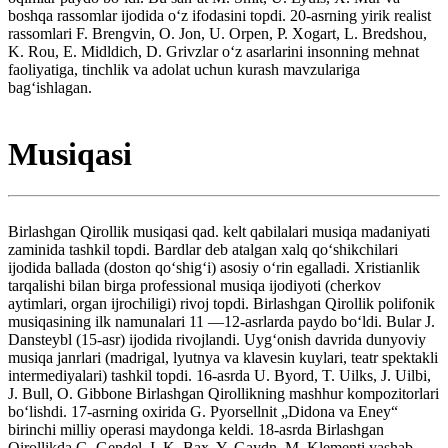
boshqa rassomlar ijodida oʻz ifodasini topdi. 20-asrning yirik realist
rassomlari F. Brengvin, O. Jon, U. Orpen, P. Xogart, L. Bredshou,
K. Rou, E. Midldich, D. Grivzlar oʻz asarlarini insonning mehnat
faoliyatiga, tinchlik va adolat uchun kurash mavzulariga
bagʻishlagan.
Musiqasi
Birlashgan Qirollik musiqasi qad. kelt qabilalari musiqa madaniyati
zaminida tashkil topdi. Bardlar deb atalgan xalq qoʻshikchilari
ijodida ballada (doston qoʻshigʻi) asosiy oʻrin egalladi. Xristianlik
tarqalishi bilan birga professional musiqa ijodiyoti (cherkov
aytimlari, organ ijrochiligi) rivoj topdi. Birlashgan Qirollik polifonik
musiqasining ilk namunalari 11 —12-asrlarda paydo boʻldi. Bular J.
Dansteybl (15-asr) ijodida rivojlandi. Uygʻonish davrida dunyoviy
musiqa janrlari (madrigal, lyutnya va klavesin kuylari, teatr spektakli
intermediyalari) tashkil topdi. 16-asrda U. Byord, T. Uilks, J. Uilbi,
J. Bull, O. Gibbone Birlashgan Qirollikning mashhur kompozitorlari
boʻlishdi. 17-asrning oxirida G. Pyorsellnit „Didona va Eney“
birinchi milliy operasi maydonga keldi. 18-asrda Birlashgan
Qirollikda G. Gendel, I. K. Bax, Y. Gaydn, M. Klementi yashab