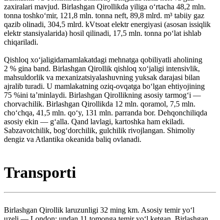
zaxiralari mavjud. Birlashgan Qirollikda yiliga oʻrtacha 48,2 mln.
tonna toshkoʻmir, 121,8 mln. tonna neft, 89,8 mlrd. m³ tabiiy gaz
qazib olinadi, 304,5 mlrd. kVtsoat elektr energiyasi (asosan issiqlik
elektr stansiyalarida) hosil qilinadi, 17,5 mln. tonna poʻlat ishlab
chiqariladi.
Qishloq xoʻjaligidamamlakatdagi mehnatga qobiliyatli aholining
2 % gina band. Birlashgan Qirollik qishloq xoʻjaligi intensivlik,
mahsuldorlik va mexanizatsiyalashuvning yuksak darajasi bilan
ajralib turadi. U mamlakatning oziq-ovqatga boʻlgan ehtiyojining
75 %ini taʼminlaydi. Birlashgan Qirollikning asosiy tarmogʻi —
chorvachilik. Birlashgan Qirollikda 12 mln. qoramol, 7,5 mln.
choʻchqa, 41,5 mln. qoʻy, 131 mln. parranda bor. Dehqonchiliqda
asosiy ekin — gʻalla. Qand lavlagi, kartoshka ham ekiladi.
Sabzavotchilik, bogʻdorchilik, gulchilik rivojlangan. Shimoliy
dengiz va Atlantika okeanida baliq ovlanadi.
Transporti
Birlashgan Qirollik laruzunligi 32 ming km. Asosiy temir yoʻl
uzeli — London; undan 11 tomonga temir yoʻl ketgan. Birlashgan