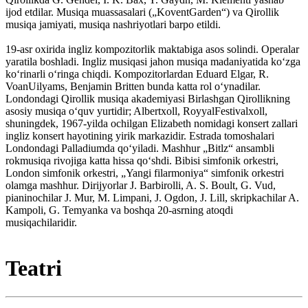
ijod etdilar. Musiqa muassasalari („KoventGarden“) va Qirollik
musiqa jamiyati, musiqa nashriyotlari barpo etildi.
19-asr oxirida ingliz kompozitorlik maktabiga asos solindi. Operalar
yaratila boshladi. Ingliz musiqasi jahon musiqa madaniyatida koʻzga
koʻrinarli oʻringa chiqdi. Kompozitorlardan Eduard Elgar, R.
VoanUilyams, Benjamin Britten bunda katta rol oʻynadilar.
Londondagi Qirollik musiqa akademiyasi Birlashgan Qirollikning
asosiy musiqa oʻquv yurtidir; Albertxoll, RoyyalFestivalxoll,
shuningdek, 1967-yilda ochilgan Elizabeth nomidagi konsert zallari
ingliz konsert hayotining yirik markazidir. Estrada tomoshalari
Londondagi Palladiumda qoʻyiladi. Mashhur „Bitlz“ ansambli
rokmusiqa rivojiga katta hissa qoʻshdi. Bibisi simfonik orkestri,
London simfonik orkestri, „Yangi filarmoniya“ simfonik orkestri
olamga mashhur. Dirijyorlar J. Barbirolli, A. S. Boult, G. Vud,
pianinochilar J. Mur, M. Limpani, J. Ogdon, J. Lill, skripkachilar A.
Kampoli, G. Temyanka va boshqa 20-asrning atoqdi
musiqachilaridir.
Teatri