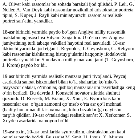
A. Oliver kabi rassomlar bu sohada barakali ijod qilishdi. P. Leli, G.
Neller, A. Van Deyk kabi rassomlar noziknihol aristokratlar portreta
tipini, S. Kuper, J. Rayli kabi miniatyurachi rassomlar realistik
portret sanʼatini yaratdilar.
18-asr birinchi yarmida paydo boʻlgan Angliya milliy rassomlik
maktabining asoschisi Vilyam Xogartdir. U oʻsha davr Angliya
jamiyatining turli tabaqa vakillari hayotini real tasvirladi. 18-asr
ikkinchi yarmida ijod etgan J. Reynolds, T. Geynsboro, G. Rebyorn
kabi rassomlar kishilarning histuygʻularini haqqoniy ifodalovchi
portretlar yaratdilar. Shu davrda milliy manzara janri (T. Geynsboro,
J. Krom) paydo boʻldi.
19-asr birinchi yarmida realistik manzara janri rivojlandi. Peyzaj
asarlarida sanoat ishxonalari bilan toʻla shaharlar, koʻmkoʻk
maysazor dalalar, oʻrmonlar, qishloq manzaralarini tasvirlashga keng
oʻrin beriladi. Bu davrda J. Konstebl novator sifatida shuhrat
qozondi. D. Rossetti, M. Braun, X. Xant, E. ByornJons kabi
rassomlar esa, oʻtgan zamonni qoʻmsab oʻrta asr qoʻl mehnati
(badiiy hunarmandlik ishxonalari, kitob bezaklari)ga qaytishni
targʻib qildilar. 19-asr oʻrtalaridagi realistik sanʼat X. Xerkomer, S.
Xeyden asarlarida namoyon boʻldi.
19-asr oxiri, 20-asr boshlarida syurrealizm, abstraksionizm kabi
oqimlar paydo boʻldi. Bu sanʼat M. Smit, U. Lyuis, X. Mur va