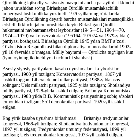
Qirollikning iqtisodiy va siyosiy mavqeini ancha pasaytirdi. Ikkinchi
jahon urushidan soʻng Birlashgan Qirollik mustamlakachilik
imperiyasi tushkunlikka yuz tutdi. 1970-yillarning oʻrtalarida
Birlashgan Qirollikning deyarli barcha mustamlakalari mustaqillikka
erishdi. Ikkinchi jahon urushidan keyin Birlashgan Qirollik
hukumatini navbatmanavbat leyboristlar (1945—51, 1964—70,
1974—1979) va konservatorlar (195164, 197074 va 1979-yildan)
partiyasi boshqardi. Birlashgan Qirollik 1945 ydan BMT aʼzosi.
Oʻzbekiston Respublikasi bilan diplomatiya munosabatlarini 1992-
yil 18-fevralda oʻrnatgan. Milliy bayrami — Qirolicha tugʻilgan kun
(iyun oyining ikkinchi yoki uchinchi shanbasi).
Asosiy siyosiy partiyalarn, kasaba uyushmalari. Leyboristlar
partiyasi, 1900-yil tuzilgan; Konservatorlar partiyasi, 1867-yil
tashkil topgan; Liberal demokratlar partiyasi, 1988-yilda asos
solingan; Uels millatchi partiyasi, 1925-yilda tuzilgan; Shotlandiya
milliy partiyasi, 1928-yilda tashkil etilgan; Britaniya Kommunistax
partiyasi, 1988-yilda B.B. Kommunistik partiyasining sobiq aʼzolari
tomonidan tuzilgan; Soʻl demokratlar partiyasi, 1920-yil tashkil
etilgan.
Eng yirik kasaba uyushma birlashmasi — Britaniya tredyunionlar
kongressi, 1868-yil tuzilgan; Shotlandiya tredyunionlar kongressi,
1897-yil tuzilgan; Tredyunionlar umumiy federatsiyasi, 1899-yil
tuzilgan; Uels tredyunionlar kongressi, 1973-yil tashkil etilgan.