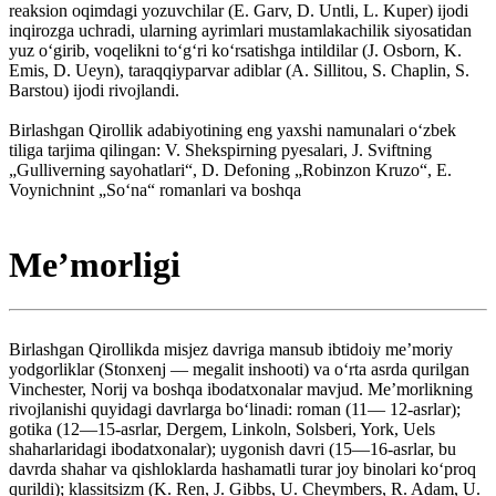
reaksion oqimdagi yozuvchilar (E. Garv, D. Untli, L. Kuper) ijodi
inqirozga uchradi, ularning ayrimlari mustamlakachilik siyosatidan
yuz oʻgirib, voqelikni toʻgʻri koʻrsatishga intildilar (J. Osborn, K.
Emis, D. Ueyn), taraqqiyparvar adiblar (A. Sillitou, S. Chaplin, S.
Barstou) ijodi rivojlandi.
Birlashgan Qirollik adabiyotining eng yaxshi namunalari oʻzbek
tiliga tarjima qilingan: V. Shekspirning pyesalari, J. Sviftning
„Gulliverning sayohatlari“, D. Defoning „Robinzon Kruzo“, E.
Voynichnint „Soʻna“ romanlari va boshqa
Meʼmorligi
Birlashgan Qirollikda misjez davriga mansub ibtidoiy meʼmoriy
yodgorliklar (Stonxenj — megalit inshooti) va oʻrta asrda qurilgan
Vinchester, Norij va boshqa ibodatxonalar mavjud. Meʼmorlikning
rivojlanishi quyidagi davrlarga boʻlinadi: roman (11— 12-asrlar);
gotika (12—15-asrlar, Dergem, Linkoln, Solsberi, York, Uels
shaharlaridagi ibodatxonalar); uygonish davri (15—16-asrlar, bu
davrda shahar va qishloklarda hashamatli turar joy binolari koʻproq
qurildi); klassitsizm (K. Ren, J. Gibbs, U. Cheymbers, R. Adam, U.