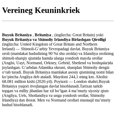
Vereineg Keuninkriek
Buyuk Britaniya
,
Britaniya
, (inglizcha: Great Britain) yoki
Buyuk Britaniya va Shimoliy Irlandiya Birlashgan Qirolligi
(inglizcha: United Kingdom of Great Britain and Northern
Ireland) — Shimoli-Gʻarbiy Yevropadagi davlat. Buyuk Britaniya
oroli (mamlakat hududining 90 %i shu orolda) va Irlandiya orolining
shimoli-sharqiy qismida hamda ularga yondosh mayda orollar
(Anglsi, Uayt, Normand, Orkney, Gebrid, Shetlend va boshqalar)da
joylashgan. Gʻarbdan Atlantika okeani, sharqdan Shimoliy dengiz
oʻrab turadi. Buyuk Britaniya mamlakat asosiy qismining nomi bilan
koʻpincha Angliya deb ataladi. Maydoni 244,1 ming km. Aholisi
68.081 million kishi (2020-yil). Poytaxti — London shahri.Buyuk
Britaniya yuqori rivojlangan davlat hisoblanadi.Tarixan tarkib
topgan va milliy jihatdan har xil boʻlgan 4 maʼmuriy siyosiy qism
(Angliya, Uels, Shotlandiya va unga yondosh orollar, Shimoliy
Irlandiya) dan iborat. Men va Normand orollari mustaqil maʼmuriy
hudud hisoblanadi.