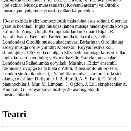
ijod etdilar. Musiqa muassasalari („KoventGarden“) va Qirollik
musiqa jamiyati, musiqa nashriyotlari barpo etildi.
19-asr oxirida ingliz kompozitorlik maktabiga asos solindi. Operalar
yaratila boshladi. Ingliz musiqasi jahon musiqa madaniyatida koʻzga
koʻrinarli oʻringa chiqdi. Kompozitorlardan Eduard Elgar, R.
VoanUilyams, Benjamin Britten bunda katta rol oʻynadilar.
Londondagi Qirollik musiqa akademiyasi Birlashgan Qirollikning
asosiy musiqa oʻquv yurtidir; Albertxoll, RoyyalFestivalxoll,
shuningdek, 1967-yilda ochilgan Elizabeth nomidagi konsert zallari
ingliz konsert hayotining yirik markazidir. Estrada tomoshalari
Londondagi Palladiumda qoʻyiladi. Mashhur „Bitlz“ ansambli
rokmusiqa rivojiga katta hissa qoʻshdi. Bibisi simfonik orkestri,
London simfonik orkestri, „Yangi filarmoniya“ simfonik orkestri
olamga mashhur. Dirijyorlar J. Barbirolli, A. S. Boult, G. Vud,
pianinochilar J. Mur, M. Limpani, J. Ogdon, J. Lill, skripkachilar A.
Kampoli, G. Temyanka va boshqa 20-asrning atoqdi
musiqachilaridir.
Teatri