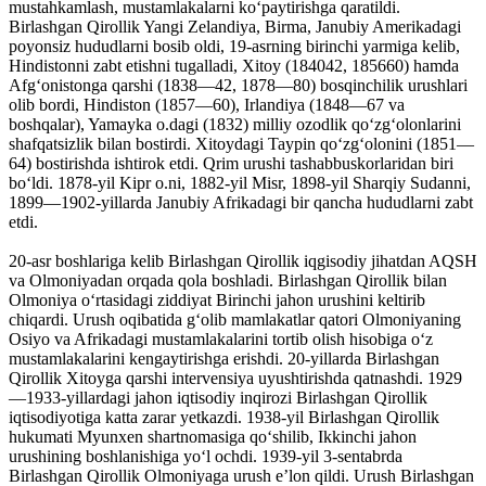
mustahkamlash, mustamlakalarni koʻpaytirishga qaratildi.
Birlashgan Qirollik Yangi Zelandiya, Birma, Janubiy Amerikadagi
poyonsiz hududlarni bosib oldi, 19-asrning birinchi yarmiga kelib,
Hindistonni zabt etishni tugalladi, Xitoy (184042, 185660) hamda
Afgʻonistonga qarshi (1838—42, 1878—80) bosqinchilik urushlari
olib bordi, Hindiston (1857—60), Irlandiya (1848—67 va
boshqalar), Yamayka o.dagi (1832) milliy ozodlik qoʻzgʻolonlarini
shafqatsizlik bilan bostirdi. Xitoydagi Taypin qoʻzgʻolonini (1851—
64) bostirishda ishtirok etdi. Qrim urushi tashabbuskorlaridan biri
boʻldi. 1878-yil Kipr o.ni, 1882-yil Misr, 1898-yil Sharqiy Sudanni,
1899—1902-yillarda Janubiy Afrikadagi bir qancha hududlarni zabt
etdi.
20-asr boshlariga kelib Birlashgan Qirollik iqgisodiy jihatdan AQSH
va Olmoniyadan orqada qola boshladi. Birlashgan Qirollik bilan
Olmoniya oʻrtasidagi ziddiyat Birinchi jahon urushini keltirib
chiqardi. Urush oqibatida gʻolib mamlakatlar qatori Olmoniyaning
Osiyo va Afrikadagi mustamlakalarini tortib olish hisobiga oʻz
mustamlakalarini kengaytirishga erishdi. 20-yillarda Birlashgan
Qirollik Xitoyga qarshi intervensiya uyushtirishda qatnashdi. 1929
—1933-yillardagi jahon iqtisodiy inqirozi Birlashgan Qirollik
iqtisodiyotiga katta zarar yetkazdi. 1938-yil Birlashgan Qirollik
hukumati Myunxen shartnomasiga qoʻshilib, Ikkinchi jahon
urushining boshlanishiga yoʻl ochdi. 1939-yil 3-sentabrda
Birlashgan Qirollik Olmoniyaga urush eʼlon qildi. Urush Birlashgan