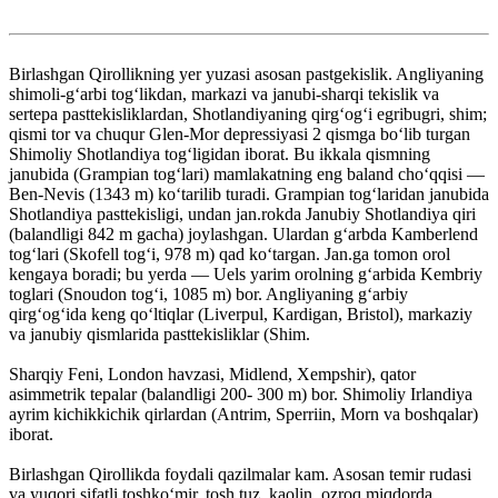
Birlashgan Qirollikning yer yuzasi asosan pastgekislik. Angliyaning
shimoli-gʻarbi togʻlikdan, markazi va janubi-sharqi tekislik va
sertepa pasttekisliklardan, Shotlandiyaning qirgʻogʻi egribugri, shim;
qismi tor va chuqur Glen-Mor depressiyasi 2 qismga boʻlib turgan
Shimoliy Shotlandiya togʻligidan iborat. Bu ikkala qismning
janubida (Grampian togʻlari) mamlakatning eng baland choʻqqisi —
Ben-Nevis (1343 m) koʻtarilib turadi. Grampian togʻlaridan janubida
Shotlandiya pasttekisligi, undan jan.rokda Janubiy Shotlandiya qiri
(balandligi 842 m gacha) joylashgan. Ulardan gʻarbda Kamberlend
togʻlari (Skofell togʻi, 978 m) qad koʻtargan. Jan.ga tomon orol
kengaya boradi; bu yerda — Uels yarim orolning gʻarbida Kembriy
toglari (Snoudon togʻi, 1085 m) bor. Angliyaning gʻarbiy
qirgʻogʻida keng qoʻltiqlar (Liverpul, Kardigan, Bristol), markaziy
va janubiy qismlarida pasttekisliklar (Shim.
Sharqiy Feni, London havzasi, Midlend, Xempshir), qator
asimmetrik tepalar (balandligi 200- 300 m) bor. Shimoliy Irlandiya
ayrim kichikkichik qirlardan (Antrim, Sperriin, Morn va boshqalar)
iborat.
Birlashgan Qirollikda foydali qazilmalar kam. Asosan temir rudasi
va yuqori sifatli toshkoʻmir, tosh tuz, kaolin, ozroq miqdorda