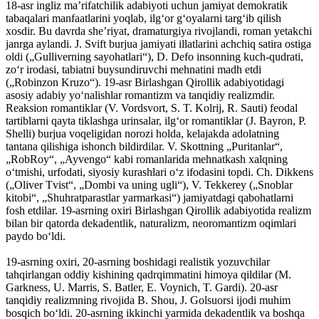
18-asr ingliz maʼrifatchilik adabiyoti uchun jamiyat demokratik
tabaqalari manfaatlarini yoqlab, ilgʻor gʻoyalarni targʻib qilish
xosdir. Bu davrda sheʼriyat, dramaturgiya rivojlandi, roman yetakchi
janrga aylandi. J. Svift burjua jamiyati illatlarini achchiq satira ostiga
oldi („Gulliverning sayohatlari“), D. Defo insonning kuch-qudrati,
zoʻr irodasi, tabiatni buysundiruvchi mehnatini madh etdi
(„Robinzon Kruzo“). 19-asr Birlashgan Qirollik adabiyotidagi
asosiy adabiy yoʻnalishlar romantizm va tanqidiy realizmdir.
Reaksion romantiklar (V. Vordsvort, S. T. Kolrij, R. Sauti) feodal
tartiblarni qayta tiklashga urinsalar, ilgʻor romantiklar (J. Bayron, P.
Shelli) burjua voqeligidan norozi holda, kelajakda adolatning
tantana qilishiga ishonch bildirdilar. V. Skottning „Puritanlar“,
„RobRoy“, „Ayvengo“ kabi romanlarida mehnatkash xalqning
oʻtmishi, urfodati, siyosiy kurashlari oʻz ifodasini topdi. Ch. Dikkens
(„Oliver Tvist“, „Dombi va uning ugli“), V. Tekkerey („Snoblar
kitobi“, „Shuhratparastlar yarmarkasi“) jamiyatdagi qabohatlarni
fosh etdilar. 19-asrning oxiri Birlashgan Qirollik adabiyotida realizm
bilan bir qatorda dekadentlik, naturalizm, neoromantizm oqimlari
paydo boʻldi.
19-asrning oxiri, 20-asrning boshidagi realistik yozuvchilar
tahqirlangan oddiy kishining qadrqimmatini himoya qildilar (M.
Garkness, U. Marris, S. Batler, E. Voynich, T. Gardi). 20-asr
tanqidiy realizmning rivojida B. Shou, J. Golsuorsi ijodi muhim
bosqich boʻldi. 20-asrning ikkinchi yarmida dekadentlik va boshqa