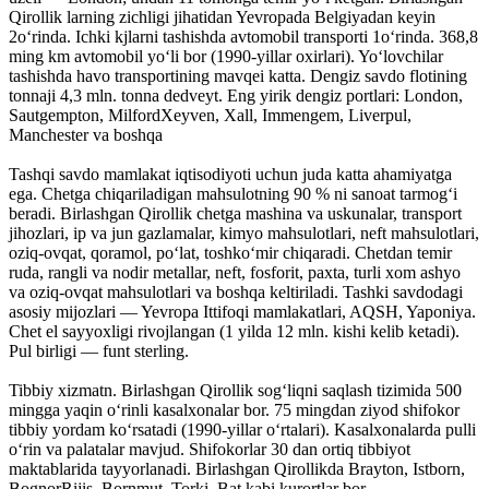
Qirollik larning zichligi jihatidan Yevropada Belgiyadan keyin
2oʻrinda. Ichki kjlarni tashishda avtomobil transporti 1oʻrinda. 368,8
ming km avtomobil yoʻli bor (1990-yillar oxirlari). Yoʻlovchilar
tashishda havo transportining mavqei katta. Dengiz savdo flotining
tonnaji 4,3 mln. tonna dedveyt. Eng yirik dengiz portlari: London,
Sautgempton, MilfordXeyven, Xall, Immengem, Liverpul,
Manchester va boshqa
Tashqi savdo mamlakat iqtisodiyoti uchun juda katta ahamiyatga
ega. Chetga chiqariladigan mahsulotning 90 % ni sanoat tarmogʻi
beradi. Birlashgan Qirollik chetga mashina va uskunalar, transport
jihozlari, ip va jun gazlamalar, kimyo mahsulotlari, neft mahsulotlari,
oziq-ovqat, qoramol, poʻlat, toshkoʻmir chiqaradi. Chetdan temir
ruda, rangli va nodir metallar, neft, fosforit, paxta, turli xom ashyo
va oziq-ovqat mahsulotlari va boshqa keltiriladi. Tashki savdodagi
asosiy mijozlari — Yevropa Ittifoqi mamlakatlari, AQSH, Yaponiya.
Chet el sayyoxligi rivojlangan (1 yilda 12 mln. kishi kelib ketadi).
Pul birligi — funt sterling.
Tibbiy xizmatn. Birlashgan Qirollik sogʻliqni saqlash tizimida 500
mingga yaqin oʻrinli kasalxonalar bor. 75 mingdan ziyod shifokor
tibbiy yordam koʻrsatadi (1990-yillar oʻrtalari). Kasalxonalarda pulli
oʻrin va palatalar mavjud. Shifokorlar 30 dan ortiq tibbiyot
maktablarida tayyorlanadi. Birlashgan Qirollikda Brayton, Istborn,
BognorRijis, Bornmut, Torki, Bat kabi kurortlar bor.