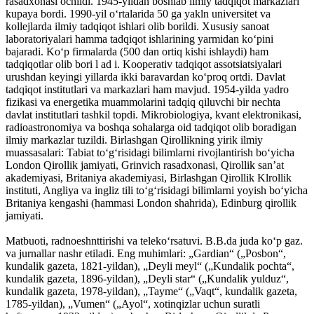
rasadxonasi ochildi. 1945-yildan boshlab ilmiy tadqiqot markazlari
kupaya bordi. 1990-yil oʻrtalarida 50 ga yakln universitet va
kollejlarda ilmiy tadqiqot ishlari olib borildi. Xususiy sanoat
laboratoriyalari hamma tadqiqot ishlarining yarmidan koʻpini
bajaradi. Koʻp firmalarda (500 dan ortiq kishi ishlaydi) ham
tadqiqotlar olib bori l ad i. Kooperativ tadqiqot assotsiatsiyalari
urushdan keyingi yillarda ikki baravardan koʻproq ortdi. Davlat
tadqiqot institutlari va markazlari ham mavjud. 1954-yilda yadro
fizikasi va energetika muammolarini tadqiq qiluvchi bir nechta
davlat institutlari tashkil topdi. Mikrobiologiya, kvant elektronikasi,
radioastronomiya va boshqa sohalarga oid tadqiqot olib boradigan
ilmiy markazlar tuzildi. Birlashgan Qirollikning yirik ilmiy
muassasalari: Tabiat toʻgʻrisidagi bilimlarni rivojlantirish boʻyicha
London Qirollik jamiyati, Grinvich rasadxonasi, Qirollik sanʼat
akademiyasi, Britaniya akademiyasi, Birlashgan Qirollik Klrollik
instituti, Angliya va ingliz tili toʻgʻrisidagi bilimlarni yoyish boʻyicha
Britaniya kengashi (hammasi London shahrida), Edinburg qirollik
jamiyati.
Matbuoti, radnoeshnttirishi va telekoʻrsatuvi. B.B.da juda koʻp gaz.
va jurnallar nashr etiladi. Eng muhimlari: „Gardian“ („Posbon“,
kundalik gazeta, 1821-yildan), „Deyli meyl“ („Kundalik pochta“,
kundalik gazeta, 1896-yildan), „Deyli star“ („Kundalik yulduz“,
kundalik gazeta, 1978-yildan), „Tayme“ („Vaqt“, kundalik gazeta,
1785-yildan), „Vumen“ („Ayol“, xotinqizlar uchun suratli