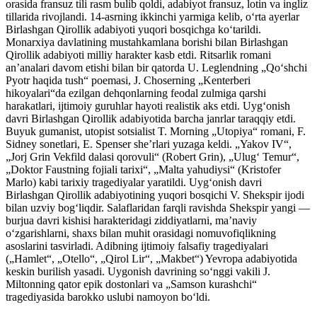
orasida fransuz tili rasm bulib qoldi, adabiyot fransuz, lotin va ingliz
tillarida rivojlandi. 14-asrning ikkinchi yarmiga kelib, oʻrta ayerlar
Birlashgan Qirollik adabiyoti yuqori bosqichga koʻtarildi.
Monarxiya davlatining mustahkamlana borishi bilan Birlashgan
Qirollik adabiyoti milliy harakter kasb etdi. Ritsarlik romani
anʼanalari davom etishi bilan bir qatorda U. Leglendning „Qoʻshchi
Pyotr haqida tush“ poemasi, J. Choserning „Kenterberi
hikoyalari“da ezilgan dehqonlarning feodal zulmiga qarshi
harakatlari, ijtimoiy guruhlar hayoti realistik aks etdi. Uygʻonish
davri Birlashgan Qirollik adabiyotida barcha janrlar taraqqiy etdi.
Buyuk gumanist, utopist sotsialist T. Morning „Utopiya“ romani, F.
Sidney sonetlari, E. Spenser sheʼrlari yuzaga keldi. „Yakov IV“,
„Jorj Grin Vekfild dalasi qorovuli“ (Robert Grin), „Ulugʻ Temur“,
„Doktor Faustning fojiali tarixi“, „Malta yahudiysi“ (Kristofer
Marlo) kabi tarixiy tragediyalar yaratildi. Uygʻonish davri
Birlashgan Qirollik adabiyotining yuqori bosqichi V. Shekspir ijodi
bilan uzviy bogʻliqdir. Salaflaridan farqli ravishda Shekspir yangi —
burjua davri kishisi harakteridagi ziddiyatlarni, maʼnaviy
oʻzgarishlarni, shaxs bilan muhit orasidagi nomuvofiqlikning
asoslarini tasvirladi. Adibning ijtimoiy falsafiy tragediyalari
(„Hamlet“, „Otello“, „Qirol Lir“, „Makbet“) Yevropa adabiyotida
keskin burilish yasadi. Uygonish davrining soʻnggi vakili J.
Miltonning qator epik dostonlari va „Samson kurashchi“
tragediyasida barokko uslubi namoyon boʻldi.