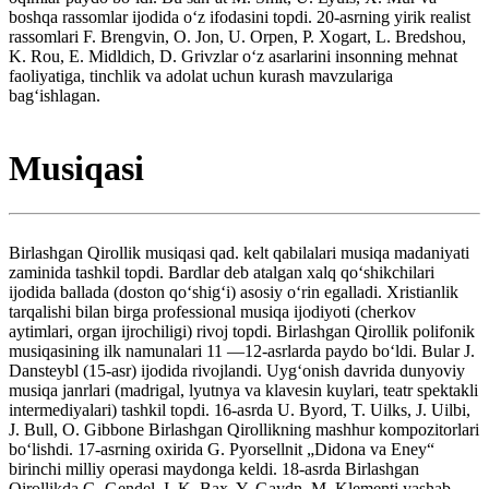
boshqa rassomlar ijodida oʻz ifodasini topdi. 20-asrning yirik realist
rassomlari F. Brengvin, O. Jon, U. Orpen, P. Xogart, L. Bredshou,
K. Rou, E. Midldich, D. Grivzlar oʻz asarlarini insonning mehnat
faoliyatiga, tinchlik va adolat uchun kurash mavzulariga
bagʻishlagan.
Musiqasi
Birlashgan Qirollik musiqasi qad. kelt qabilalari musiqa madaniyati
zaminida tashkil topdi. Bardlar deb atalgan xalq qoʻshikchilari
ijodida ballada (doston qoʻshigʻi) asosiy oʻrin egalladi. Xristianlik
tarqalishi bilan birga professional musiqa ijodiyoti (cherkov
aytimlari, organ ijrochiligi) rivoj topdi. Birlashgan Qirollik polifonik
musiqasining ilk namunalari 11 —12-asrlarda paydo boʻldi. Bular J.
Dansteybl (15-asr) ijodida rivojlandi. Uygʻonish davrida dunyoviy
musiqa janrlari (madrigal, lyutnya va klavesin kuylari, teatr spektakli
intermediyalari) tashkil topdi. 16-asrda U. Byord, T. Uilks, J. Uilbi,
J. Bull, O. Gibbone Birlashgan Qirollikning mashhur kompozitorlari
boʻlishdi. 17-asrning oxirida G. Pyorsellnit „Didona va Eney“
birinchi milliy operasi maydonga keldi. 18-asrda Birlashgan
Qirollikda G. Gendel, I. K. Bax, Y. Gaydn, M. Klementi yashab