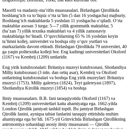
Maorifi va madaniy-maʼrifin muassasalari. Birlashgan Qirollikda
boshlangʻich va toʻliqsiz oʻrta taʼlim (5 dan 16 yoshgacha) majburiy.
Boshlangʻich maktablarda 5 yoshdan 11 yoshgacha oʻqiladi. Oʻrta
maktablar asosan 3 turga: 5—7 yillik grammatik maktablar, 5
(baʼzan 7) yillik texnika maktablari va 4 yillik zamonaviy
maktablarga boʻlinadi. Oʻquvchilarning 65 % 16 yoshdan keyin
taʼlimni kollej, universitet va boshqa oliy oʻquv yurtlari va
markazlarida davom ettiradi. Birlashgan Qirollikda 79 universitet, 40
ga yaqin politexnika kolleji bor. Eng kadimgi universitetlari Oksford
(1167) va Kembrij (1209) untlaridir.
Eng yirik kutubxonalari: Britaniya muzeyi kutubxonasi, Shotlandiya
Milliy kutubxonasi (3 mln. dan ortiq asar), Kembrij va Oksford
untlarining kutubxonalari va boshqa Eng yirik muzeylari: Britaniya
muzeyi (1753). Milliy galereya (1824), Teyt galereyasi (1897),
Shotlandiya Kirollik muzeyi (1854) va boshqa
Ilmiy muassasalarn. B.B. fani taraqqiyotida Oksford (1167) va
Kembrij (1209) universitetlari katta ahamiyatga ega. 1662-yilda
London Qirollik jamiyati tashkil topdi. Bu jamiyat Birlashgan
Qirollik fanini, ayniqsa tabiat fanlarini taraqqiy ettirishda muhim
ahamiyatga ega boʻldi. 1675-yil Grinvichda Birlashgan Qirollikning
astronomiya sohasidagi asosiy ilmiy muassasasi — Qirollik