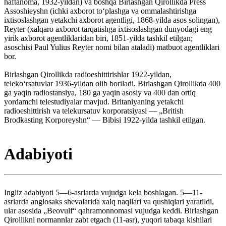
haftanoma, 1932-yildan) va boshqa Birlashgan Qirollikda Press
Assoshieyshn (ichki axborot toʻplashga va ommalashtirishga
ixtisoslashgan yetakchi axborot agentligi, 1868-yilda asos solingan),
Reyter (xalqaro axborot tarqatishga ixtisoslashgan dunyodagi eng
yirik axborot agentliklaridan biri, 1851-yilda tashkil etilgan;
asoschisi Paul Yulius Reyter nomi bilan ataladi) matbuot agentliklari
bor.
Birlashgan Qirollikda radioeshittirishlar 1922-yildan,
telekoʻrsatuvlar 1936-yildan olib boriladi. Birlashgan Qirollikda 400
ga yaqin radiostansiya, 180 ga yaqin asosiy va 400 dan ortiq
yordamchi telestudiyalar mavjud. Britaniyaning yetakchi
radioeshittirish va telekursatuv korporatsiyasi — „British
Brodkasting Korporeyshn“ — Bibisi 1922-yilda tashkil etilgan.
Adabiyoti
Ingliz adabiyoti 5—6-asrlarda vujudga kela boshlagan. 5—11-
asrlarda anglosaks shevalarida xalq naqllari va qushiqlari yaratildi,
ular asosida „Beovulf“ qahramonnomasi vujudga keddi. Birlashgan
Qirollikni normannlar zabt etgach (11-asr), yuqori tabaqa kishilari