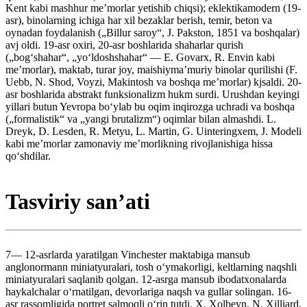
Kent kabi mashhur meʼmorlar yetishib chiqsi); eklektikamodern (19-
asr), binolarning ichiga har xil bezaklar berish, temir, beton va
oynadan foydalanish („Billur saroy“, J. Pakston, 1851 va boshqalar)
avj oldi. 19-asr oxiri, 20-asr boshlarida shaharlar qurish
(„bogʻshahar“, „yoʻldoshshahar“ — E. Govarx, R. Envin kabi
meʼmorlar), maktab, turar joy, maishiymaʼmuriy binolar qurilishi (F.
Uebb, N. Shod, Voyzi, Makintosh va boshqa meʼmorlar) kjsaldi. 20-
asr boshlarida abstrakt funksionalizm hukm surdi. Urushdan keyingi
yillari butun Yevropa boʻylab bu oqim inqirozga uchradi va boshqa
(„formalistik“ va „yangi brutalizm“) oqimlar bilan almashdi. L.
Dreyk, D. Lesden, R. Metyu, L. Martin, G. Uinteringxem, J. Modeli
kabi meʼmorlar zamonaviy meʼmorlikning rivojlanishiga hissa
qoʻshdilar.
Tasviriy sanʼati
7— 12-asrlarda yaratilgan Vinchester maktabiga mansub
anglonormann miniatyuralari, tosh oʻymakorligi, keltlarning naqshli
miniatyuralari saqlanib qolgan. 12-asrga mansub ibodatxonalarda
haykalchalar oʻrnatilgan, devorlariga naqsh va gullar solingan. 16-
asr rassomligida portret salmoqli oʻrin tutdi. X. Xolbeyn, N. Xilliard,