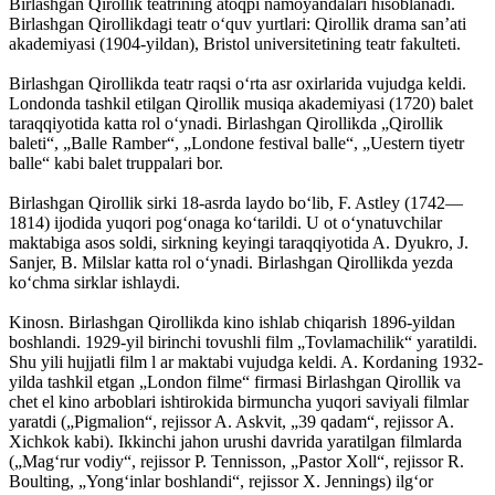
Birlashgan Qirollik teatrining atoqpi namoyandalari hisoblanadi.
Birlashgan Qirollikdagi teatr oʻquv yurtlari: Qirollik drama sanʼati
akademiyasi (1904-yildan), Bristol universitetining teatr fakulteti.
Birlashgan Qirollikda teatr raqsi oʻrta asr oxirlarida vujudga keldi.
Londonda tashkil etilgan Qirollik musiqa akademiyasi (1720) balet
taraqqiyotida katta rol oʻynadi. Birlashgan Qirollikda „Qirollik
baleti“, „Balle Ramber“, „Londone festival balle“, „Uestern tiyetr
balle“ kabi balet truppalari bor.
Birlashgan Qirollik sirki 18-asrda laydo boʻlib, F. Astley (1742—
1814) ijodida yuqori pogʻonaga koʻtarildi. U ot oʻynatuvchilar
maktabiga asos soldi, sirkning keyingi taraqqiyotida A. Dyukro, J.
Sanjer, B. Milslar katta rol oʻynadi. Birlashgan Qirollikda yezda
koʻchma sirklar ishlaydi.
Kinosn. Birlashgan Qirollikda kino ishlab chiqarish 1896-yildan
boshlandi. 1929-yil birinchi tovushli film „Tovlamachilik“ yaratildi.
Shu yili hujjatli film l ar maktabi vujudga keldi. A. Kordaning 1932-
yilda tashkil etgan „London filme“ firmasi Birlashgan Qirollik va
chet el kino arboblari ishtirokida birmuncha yuqori saviyali filmlar
yaratdi („Pigmalion“, rejissor A. Askvit, „39 qadam“, rejissor A.
Xichkok kabi). Ikkinchi jahon urushi davrida yaratilgan filmlarda
(„Magʻrur vodiy“, rejissor P. Tennisson, „Pastor Xoll“, rejissor R.
Boulting, „Yongʻinlar boshlandi“, rejissor X. Jennings) ilgʻor