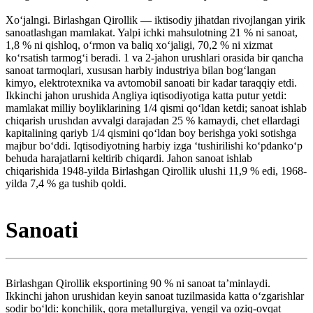
Xoʻjalngi. Birlashgan Qirollik — iktisodiy jihatdan rivojlangan yirik
sanoatlashgan mamlakat. Yalpi ichki mahsulotning 21 % ni sanoat,
1,8 % ni qishloq, oʻrmon va baliq xoʻjaligi, 70,2 % ni xizmat
koʻrsatish tarmogʻi beradi. 1 va 2-jahon urushlari orasida bir qancha
sanoat tarmoqlari, xususan harbiy industriya bilan bogʻlangan
kimyo, elektrotexnika va avtomobil sanoati bir kadar taraqqiy etdi.
Ikkinchi jahon urushida Angliya iqtisodiyotiga katta putur yetdi:
mamlakat milliy boyliklarining 1/4 qismi qoʻldan ketdi; sanoat ishlab
chiqarish urushdan avvalgi darajadan 25 % kamaydi, chet ellardagi
kapitalining qariyb 1/4 qismini qoʻldan boy berishga yoki sotishga
majbur boʻddi. Iqtisodiyotning harbiy izga ʻtushirilishi koʻpdankoʻp
behuda harajatlarni keltirib chiqardi. Jahon sanoat ishlab
chiqarishida 1948-yilda Birlashgan Qirollik ulushi 11,9 % edi, 1968-
yilda 7,4 % ga tushib qoldi.
Sanoati
Birlashgan Qirollik eksportining 90 % ni sanoat taʼminlaydi.
Ikkinchi jahon urushidan keyin sanoat tuzilmasida katta oʻzgarishlar
sodir boʻldi: konchilik, qora metallurgiya, yengil va oziq-ovqat