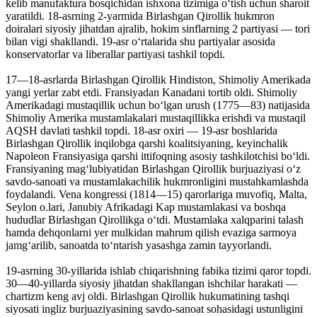
kelib manufaktura bosqichidan ishxona tizimiga oʻtish uchun sharoit
yaratildi. 18-asrning 2-yarmida Birlashgan Qirollik hukmron
doiralari siyosiy jihatdan ajralib, hokim sinflarning 2 partiyasi — tori
bilan vigi shakllandi. 19-asr oʻrtalarida shu partiyalar asosida
konservatorlar va liberallar partiyasi tashkil topdi.
17—18-asrlarda Birlashgan Qirollik Hindiston, Shimoliy Amerikada
yangi yerlar zabt etdi. Fransiyadan Kanadani tortib oldi. Shimoliy
Amerikadagi mustaqillik uchun boʻlgan urush (1775—83) natijasida
Shimoliy Amerika mustamlakalari mustaqillikka erishdi va mustaqil
AQSH davlati tashkil topdi. 18-asr oxiri — 19-asr boshlarida
Birlashgan Qirollik inqilobga qarshi koalitsiyaning, keyinchalik
Napoleon Fransiyasiga qarshi ittifoqning asosiy tashkilotchisi boʻldi.
Fransiyaning magʻlubiyatidan Birlashgan Qirollik burjuaziyasi oʻz
savdo-sanoati va mustamlakachilik hukmronligini mustahkamlashda
foydalandi. Vena kongressi (1814—15) qarorlariga muvofiq, Malta,
Seylon o.lari, Janubiy Afrikadagi Kap mustamlakasi va boshqa
hududlar Birlashgan Qirollikga oʻtdi. Mustamlaka xalqparini talash
hamda dehqonlarni yer mulkidan mahrum qilish evaziga sarmoya
jamgʻarilib, sanoatda toʻntarish yasashga zamin tayyorlandi.
19-asrning 30-yillarida ishlab chiqarishning fabika tizimi qaror topdi.
30—40-yillarda siyosiy jihatdan shakllangan ishchilar harakati —
chartizm keng avj oldi. Birlashgan Qirollik hukumatining tashqi
siyosati ingliz burjuaziyasining savdo-sanoat sohasidagi ustunligini