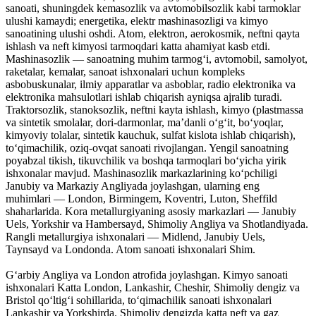
sanoati, shuningdek kemasozlik va avtomobilsozlik kabi tarmoklar
ulushi kamaydi; energetika, elektr mashinasozligi va kimyo
sanoatining ulushi oshdi. Atom, elektron, aerokosmik, neftni qayta
ishlash va neft kimyosi tarmoqdari katta ahamiyat kasb etdi.
Mashinasozlik — sanoatning muhim tarmogʻi, avtomobil, samolyot,
raketalar, kemalar, sanoat ishxonalari uchun kompleks
asbobuskunalar, ilmiy apparatlar va asboblar, radio elektronika va
elektronika mahsulotlari ishlab chiqarish ayniqsa ajralib turadi.
Traktorsozlik, stanoksozlik, neftni kayta ishlash, kimyo (plastmassa
va sintetik smolalar, dori-darmonlar, maʼdanli oʻgʻit, boʻyoqlar,
kimyoviy tolalar, sintetik kauchuk, sulfat kislota ishlab chiqarish),
toʻqimachilik, oziq-ovqat sanoati rivojlangan. Yengil sanoatning
poyabzal tikish, tikuvchilik va boshqa tarmoqlari boʻyicha yirik
ishxonalar mavjud. Mashinasozlik markazlarining koʻpchiligi
Janubiy va Markaziy Angliyada joylashgan, ularning eng
muhimlari — London, Birmingem, Koventri, Luton, Sheffild
shaharlarida. Kora metallurgiyaning asosiy markazlari — Janubiy
Uels, Yorkshir va Hambersayd, Shimoliy Angliya va Shotlandiyada.
Rangli metallurgiya ishxonalari — Midlend, Janubiy Uels,
Taynsayd va Londonda. Atom sanoati ishxonalari Shim.
Gʻarbiy Angliya va London atrofida joylashgan. Kimyo sanoati
ishxonalari Katta London, Lankashir, Cheshir, Shimoliy dengiz va
Bristol qoʻltigʻi sohillarida, toʻqimachilik sanoati ishxonalari
Lankashir va Yorkshirda. Shimoliy dengizda katta neft va gaz