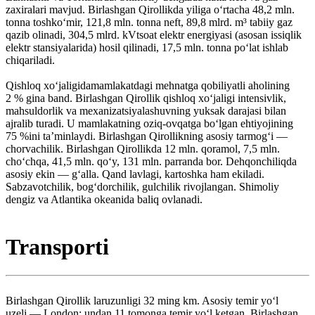
zaxiralari mavjud. Birlashgan Qirollikda yiliga oʻrtacha 48,2 mln.
tonna toshkoʻmir, 121,8 mln. tonna neft, 89,8 mlrd. m³ tabiiy gaz
qazib olinadi, 304,5 mlrd. kVtsoat elektr energiyasi (asosan issiqlik
elektr stansiyalarida) hosil qilinadi, 17,5 mln. tonna poʻlat ishlab
chiqariladi.
Qishloq xoʻjaligidamamlakatdagi mehnatga qobiliyatli aholining
2 % gina band. Birlashgan Qirollik qishloq xoʻjaligi intensivlik,
mahsuldorlik va mexanizatsiyalashuvning yuksak darajasi bilan
ajralib turadi. U mamlakatning oziq-ovqatga boʻlgan ehtiyojining
75 %ini taʼminlaydi. Birlashgan Qirollikning asosiy tarmogʻi —
chorvachilik. Birlashgan Qirollikda 12 mln. qoramol, 7,5 mln.
choʻchqa, 41,5 mln. qoʻy, 131 mln. parranda bor. Dehqonchiliqda
asosiy ekin — gʻalla. Qand lavlagi, kartoshka ham ekiladi.
Sabzavotchilik, bogʻdorchilik, gulchilik rivojlangan. Shimoliy
dengiz va Atlantika okeanida baliq ovlanadi.
Transporti
Birlashgan Qirollik laruzunligi 32 ming km. Asosiy temir yoʻl
uzeli — London; undan 11 tomonga temir yoʻl ketgan. Birlashgan