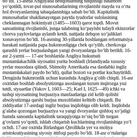
boʻldi. 15-asrda Angliyada dehqonlarning tutqunligi batamom
yoʻqotildi, tovar-pul munosabatlarining rivojlanishi mayda va oʻrta
hol dvoryanlarning tabaqalanishiga sabab boʻldi. Kapitalistik
munosabatlar shakllanayotgan paytda tyudorlar sulolasining
cheklanmagan hokimiyati (1485—1603) qaror topdi. Movut
sanoatining rivojlanishi, junga talabning koʻpayishi tufayli ekinzorlar
chorva yaylovlariga aylanib ketdi, natijada dehqon xoʻjaliklari
xonavayron boʻldi. 16-asrning 30-yillarida boshlangan reformatsiya
harakati natijasida papa hukmronligiga chek qoʻyilib, cherkovga
qarashli yerlar burjualashgan yangi dvoryanlarga boʻlib berildi. 16-
asr 2-yarmi — 17-asr boshlarida Angliya hukumati
mustamlakachilik siyosatini yurita boshladi (Irlandiyada xususiy
yerlar musodara qilindi, Shimoliy Amerikada esa dastlabki ingliz
mustamlakalari paydo boʻldi), qullar bozori va portlar kuchaytirildi.
Dengizda hukmronlik uchun kurashda Angliya gʻolib chiqdi. 16-asr
oxiridan boshlab absolyutizmga asoslangan tuzum inqirozga yuz
tutdi, styuartlar (Yakov I, 1603—25; Karl I, 1625—49) ichki va
tashqi siyosatining burjuaziya manfaatlariga zid kelib qolishi
absolyutizmga qarshi burjua muxolifatini keltirib chiqardi. Bu
ziddiyatlar 17-asrdagi ingliz burjua inqilobiga olib keldi. Inqilobda
gʻalaba qozongan burjuaziya va yangi dvoryanlar qishloq xoʻjaligi
hamda sanoatda kapitalistik taraqqiyotga toʻsiq boʻlib turgan
gʻovlarni yoʻqotdi, ishlab chiqarish kuchlarining rivojlanishiga yoʻl
ochdi. 17-asr oxirida Birlashgan Qirollikda yer va moliya
aristokratiyasining siyosiy ittifoqi paydo boʻldi. 18-asr oʻrtalariga