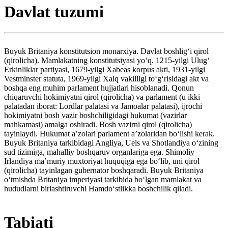
Davlat tuzumi
Buyuk Britaniya konstitutsion monarxiya. Davlat boshligʻi qirol
(qirolicha). Mamlakatning konstitutsiyasi yoʻq. 1215-yilgi Ulugʻ
Erkinliklar partiyasi, 1679-yilgi Xabeas korpus akti, 1931-yilgi
Vestminster statuta, 1969-yilgi Xalq vakilligi toʻgʻrisidagi akt va
boshqa eng muhim parlament hujjatlari hisoblanadi. Qonun
chiqaruvchi hokimiyatni qirol (qirolicha) va parlament (u ikki
palatadan iborat: Lordlar palatasi va Jamoalar palatasi), ijrochi
hokimiyatni bosh vazir boshchiligidagi hukumat (vazirlar
mahkamasi) amalga oshiradi. Bosh vazirni qirol (qirolicha)
tayinlaydi. Hukumat aʼzolari parlament aʼzolaridan boʻlishi kerak.
Buyuk Britaniya tarkibidagi Angliya, Uels va Shotlandiya oʻzining
sud tizimiga, mahalliy boshqaruv organlariga ega. Shimoliy
Irlandiya maʼmuriy muxtoriyat huquqiga ega boʻlib, uni qirol
(qirolicha) tayinlagan gubernator boshqaradi. Buyuk Britaniya
oʻtmishda Britaniya imperiyasi tarkibida boʻlgan mamlakat va
hududlarni birlashtiruvchi Hamdoʻstlikka boshchilik qiladi.
Tabiati