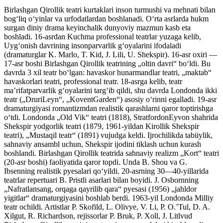
Birlashgan Qirollik teatri kurtaklari inson turmushi va mehnati bilan
bogʻliq oʻyinlar va urfodatlardan boshlanadi. Oʻrta asrlarda hukm
surgan diniy drama keyinchalik dunyoviy mazmun kasb eta
boshladi. 16-asrdan Kuchma professional teatrlar yuzaga kelib,
Uygʻonish davrining insonparvarlik gʻoyalarini ifodaladi
(dramaturglar K. Marlo, T. Kid, J. Lili, U. Shekspir). 16-asr oxiri —
17-asr boshi Birlashgan Qirollik teatrining „oltin davri“ boʻldi. Bu
davrda 3 xil teatr boʻlgan: havaskor hunarmandlar teatri, „maktab“
havaskorlari teatri, professional teatr. 18-asrga kelib, teatr
maʼrifatparvarlik gʻoyalarini targʻib qildi, shu davrda Londonda ikki
teatr („DruriLeyn“, „KoventGarden“) asosiy oʻrinni egalladi. 19-asr
dramaturgiyasi romantizmdan realistik qarashlarni qaror toptirishga
oʻtdi. Londonda „Old Vik“ teatri (1818), StratfordonEyvon shahrida
Shekspir yodgorlik teatri (1879, 1961-yildan Kirollik Shekspir
teatri), „Mustaqil teatr“ (1891) vujudga keldi. Ijrochilikda tabiiylik,
sahnaviy ansambl uchun, Shekspir ijodini tiklash uchun kurash
boshlandi. Birlashgan Qirollik teatrida sahnaviy realizm „Kort“ teatri
(20-asr boshi) faoliyatida qaror topdi. Unda B. Shou va G.
Ibsenning realistik pyesalari qoʻyildi. 20-asrning 30—40-yillarida
teatrlar repertuari B. Pristli asarlari bilan boyidi. J. Osbornning
„Nafratlansang, orqaga qayrilib qara“ pyesasi (1956) „jahldor
yigitlar“ dramaturgiyasini boshlab berdi. 1963-yil Londonda Milliy
teatr ochildi. Artistlar P. Skofild, L. Olivye, V. Li, P. O.’Tul, D. A.
Xilgut, R. Richardson, rejissorlar P. Bruk, P. Xoll, J. Litlvud