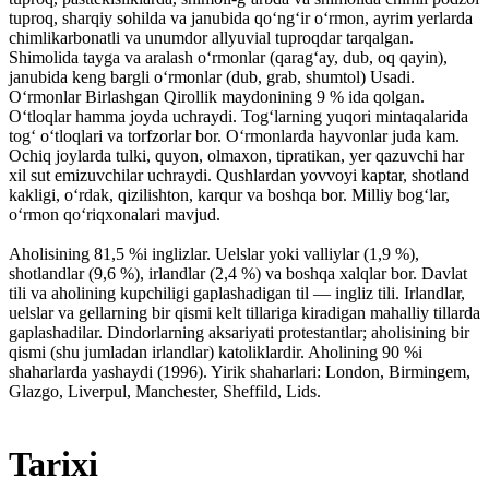
tuproq, sharqiy sohilda va janubida qoʻngʻir oʻrmon, ayrim yerlarda
chimlikarbonatli va unumdor allyuvial tuproqdar tarqalgan.
Shimolida tayga va aralash oʻrmonlar (qaragʻay, dub, oq qayin),
janubida keng bargli oʻrmonlar (dub, grab, shumtol) Usadi.
Oʻrmonlar Birlashgan Qirollik maydonining 9 % ida qolgan.
Oʻtloqlar hamma joyda uchraydi. Togʻlarning yuqori mintaqalarida
togʻ oʻtloqlari va torfzorlar bor. Oʻrmonlarda hayvonlar juda kam.
Ochiq joylarda tulki, quyon, olmaxon, tipratikan, yer qazuvchi har
xil sut emizuvchilar uchraydi. Qushlardan yovvoyi kaptar, shotland
kakligi, oʻrdak, qizilishton, karqur va boshqa bor. Milliy bogʻlar,
oʻrmon qoʻriqxonalari mavjud.
Aholisining 81,5 %i inglizlar. Uelslar yoki valliylar (1,9 %),
shotlandlar (9,6 %), irlandlar (2,4 %) va boshqa xalqlar bor. Davlat
tili va aholining kupchiligi gaplashadigan til — ingliz tili. Irlandlar,
uelslar va gellarning bir qismi kelt tillariga kiradigan mahalliy tillarda
gaplashadilar. Dindorlarning aksariyati protestantlar; aholisining bir
qismi (shu jumladan irlandlar) katoliklardir. Aholining 90 %i
shaharlarda yashaydi (1996). Yirik shaharlari: London, Birmingem,
Glazgo, Liverpul, Manchester, Sheffild, Lids.
Tarixi