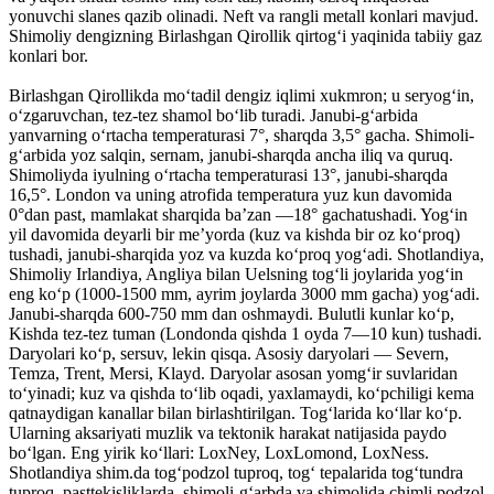
yonuvchi slanes qazib olinadi. Neft va rangli metall konlari mavjud.
Shimoliy dengizning Birlashgan Qirollik qirtogʻi yaqinida tabiiy gaz
konlari bor.
Birlashgan Qirollikda moʻtadil dengiz iqlimi xukmron; u seryogʻin,
oʻzgaruvchan, tez-tez shamol boʻlib turadi. Janubi-gʻarbida
yanvarning oʻrtacha temperaturasi 7°, sharqda 3,5° gacha. Shimoli-
gʻarbida yoz salqin, sernam, janubi-sharqda ancha iliq va quruq.
Shimoliyda iyulning oʻrtacha temperaturasi 13°, janubi-sharqda
16,5°. London va uning atrofida temperatura yuz kun davomida
0°dan past, mamlakat sharqida baʼzan —18° gachatushadi. Yogʻin
yil davomida deyarli bir meʼyorda (kuz va kishda bir oz koʻproq)
tushadi, janubi-sharqida yoz va kuzda koʻproq yogʻadi. Shotlandiya,
Shimoliy Irlandiya, Angliya bilan Uelsning togʻli joylarida yogʻin
eng koʻp (1000-1500 mm, ayrim joylarda 3000 mm gacha) yogʻadi.
Janubi-sharqda 600-750 mm dan oshmaydi. Bulutli kunlar koʻp,
Kishda tez-tez tuman (Londonda qishda 1 oyda 7—10 kun) tushadi.
Daryolari koʻp, sersuv, lekin qisqa. Asosiy daryolari — Severn,
Temza, Trent, Mersi, Klayd. Daryolar asosan yomgʻir suvlaridan
toʻyinadi; kuz va qishda toʻlib oqadi, yaxlamaydi, koʻpchiligi kema
qatnaydigan kanallar bilan birlashtirilgan. Togʻlarida koʻllar koʻp.
Ularning aksariyati muzlik va tektonik harakat natijasida paydo
boʻlgan. Eng yirik koʻllari: LoxNey, LoxLomond, LoxNess.
Shotlandiya shim.da togʻpodzol tuproq, togʻ tepalarida togʻtundra
tuproq, pasttekisliklarda, shimoli-gʻarbda va shimolida chimli podzol