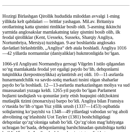
Hozirgi Birlashgan Qirollik hududida miloddan avvalgi 1-ming
yillikda kelt qabilalari — brittlar yashagan. Mil.av. Britaniya
orollarining katta qismini rimliklar bosib oldi. 5-asrning ikkinchi
yarmida anglosakslar mamlakatning talay qismini bosib olib, ilk
feodal qirolliklar (Kent, Uesseks, Susseks, Sharqiy Angliya,
Nortumbriya, Mersiya) tuzishgan. 9-asr boshlarida anglosaks
davlatlari birlashtirilib, „Angliya“ deb atala boshladi. Angliya 1016
—42 yillarda normannlar (daniyaliklar) hukmronligida boʻlgan.
1066-yil Angliyani Normandiya gersogi Vilgelm I istilo qilgandan
soʻng mamlakatda feodal yer egaligi paydo boʻlib, dehqonlarni
tutqinlikka (krepostnoylikka) aylantirish avj oldi. 10—11-asrlarda
hunarmandchilik va savdo-sotiq markazi tusini olgan shaharlar
paydo boʻla boshladi. 12—13-asrlarda markazlashgan moliya va sud
muassasalari yuzaga keldi. 1265-yil paydo boʻlgan Parlament
bojlarni tasdiqlash va qonunlar joriy etish huquqini oldi;hokimi
mutlaqlik tizimi (monarxiya) barpo boʻldi. Angliya bilan Fransiya
oʻrtasida boʻlib oʻtgan Yuz yillik urush (1337—1453) oqibatida
soliqlarning koʻpayishi va 1348—49 yillardagi vabodan soʻng aholi
ahvolining ogʻirlashishi Uot Tayler (1381) boshchiligidagi
dehqonlar qoʻzgʻoloniga sabab boʻldi. Qoʻzgʻolon magʻlubiyatga
uchragan boʻlsada, dehqonlarning barshchinadan qutulishiga turtki