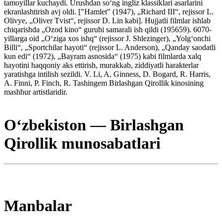
tamoyillar kuchaydi. Urushdan soʻng ingliz klassiklari asarlarini
ekranlashtirish avj oldi. ["Hamlet" (1947), „Richard III“, rejissor L.
Olivye, „Oliver Tvist“, rejissor D. Lin kabi]. Hujjatli filmlar ishlab
chiqarishda „Ozod kino“ guruhi samarali ish qildi (195659). 6070-
yillarga oid „Oʻziga xos ishq“ (rejissor J. Shlezinger), „Yolgʻonchi
Billi“, „Sportchilar hayoti“ (rejissor L. Anderson), „Qanday saodatli
kun edi“ (1972), „Bayram asnosida“ (1975) kabi filmlarda xalq
hayotini haqqoniy aks ettirish, murakkab, ziddiyatli harakterlar
yaratishga intilish sezildi. V. Li, A. Ginness, D. Bogard, R. Harris,
A. Finni, P. Finch, R. Tashingem Birlashgan Qirollik kinosining
mashhur artistlaridir.
Oʻzbekiston — Birlashgan
Qirollik munosabatlari
Manbalar