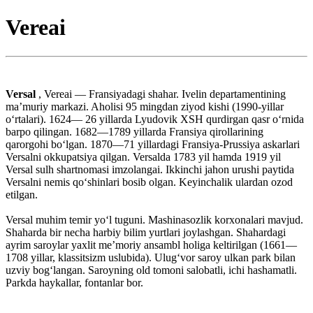
Vereai
Versal
, Vereai — Fransiyadagi shahar. Ivelin departamentining
maʼmuriy markazi. Aholisi 95 mingdan ziyod kishi (1990-yillar
oʻrtalari). 1624— 26 yillarda Lyudovik XSH qurdirgan qasr oʻrnida
barpo qilingan. 1682—1789 yillarda Fransiya qirollarining
qarorgohi boʻlgan. 1870—71 yillardagi Fransiya-Prussiya askarlari
Versalni okkupatsiya qilgan. Versalda 1783 yil hamda 1919 yil
Versal sulh shartnomasi imzolangai. Ikkinchi jahon urushi paytida
Versalni nemis qoʻshinlari bosib olgan. Keyinchalik ulardan ozod
etilgan.
Versal muhim temir yoʻl tuguni. Mashinasozlik korxonalari mavjud.
Shaharda bir necha harbiy bilim yurtlari joylashgan. Shahardagi
ayrim saroylar yaxlit meʼmoriy ansambl holiga keltirilgan (1661—
1708 yillar, klassitsizm uslubida). Ulugʻvor saroy ulkan park bilan
uzviy bogʻlangan. Saroyning old tomoni salobatli, ichi hashamatli.
Parkda haykallar, fontanlar bor.