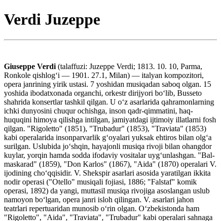
Verdi Juzeppe
Giuseppe Verdi
(talaffuzi: Juzeppe Verdi; 1813. 10. 10, Parma,
Ronkole qishlogʻi — 1901. 27.1, Milan) — italyan kompozitori,
opera janrining yirik ustasi. 7 yoshidan musiqadan saboq olgan. 15
yoshida ibodatxonada organchi, orkestr dirijyori boʻlib, Busseto
shahrida konsertlar tashkil qilgan. U oʻz asarlarida qahramonlarning
ichki dunyosini chuqur ochishga, inson qadr-qimmatini, haq-
huquqini himoya qilishga intilgan, jamiyatdagi ijtimoiy illatlarni fosh
qilgan. "Rigoletto" (1851), "Trubadur" (1853), "Traviata" (1853)
kabi operalarida insonparvarlik gʻoyalari yuksak ehtiros bilan olgʻa
surilgan. Uslubida joʻshqin, hayajonli musiqa rivoji bilan ohangdor
kuylar, yorqin hamda sodda ifodaviy vositalar uygʻunlashgan. "Bal-
maskarad" (1859), "Don Karlos" (1867), "Aida" (1870) operalari V.
ijodining choʻqqisidir. V. Shekspir asarlari asosida yaratilgan ikkita
nodir operasi ("Otello" musiqali fojiasi, 1886; "Falstaf" komik
operasi, 1892) da yangi, muttasil musiqa rivojiga asoslangan uslub
namoyon boʻlgan, opera janri isloh qilingan. V. asarlari jahon
teatrlari repertuaridan munosib oʻrin olgan. Oʻzbekistonda ham
"Rigoletto", "Aida", "Traviata", "Trubadur" kabi operalari sahnaga