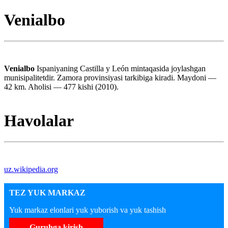
Venialbo
Venialbo
Ispaniyaning Castilla y León mintaqasida joylashgan
munisipalitetdir. Zamora provinsiyasi tarkibiga kiradi. Maydoni —
42 km. Aholisi — 477 kishi (2010).
Havolalar
uz.wikipedia.org
TEZ YUK MARKAZ
Yuk markaz elonlari yuk yuborish va yuk tashish
Guruhga kirish