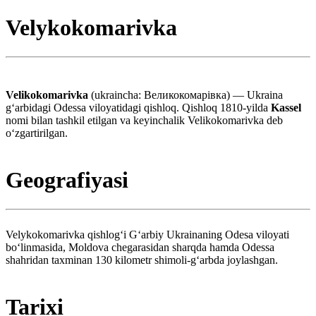
Velykokomarivka
Velikokomarivka
(ukraincha: Великокомарівка) — Ukraina
gʻarbidagi Odessa viloyatidagi qishloq. Qishloq 1810-yilda
Kassel
nomi bilan tashkil etilgan va keyinchalik Velikokomarivka deb
oʻzgartirilgan.
Geografiyasi
Velykokomarivka qishlogʻi Gʻarbiy Ukrainaning Odesa viloyati
boʻlinmasida, Moldova chegarasidan sharqda hamda Odessa
shahridan taxminan 130 kilometr shimoli-gʻarbda joylashgan.
Tarixi