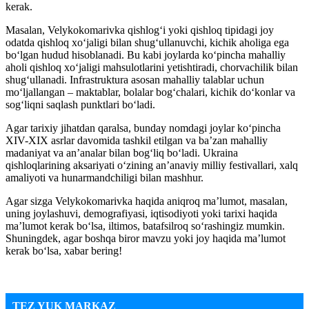
kerak.
Masalan, Velykokomarivka qishlog‘i yoki qishloq tipidagi joy
odatda qishloq xo‘jaligi bilan shug‘ullanuvchi, kichik aholiga ega
bo‘lgan hudud hisoblanadi. Bu kabi joylarda ko‘pincha mahalliy
aholi qishloq xo‘jaligi mahsulotlarini yetishtiradi, chorvachilik bilan
shug‘ullanadi. Infrastruktura asosan mahalliy talablar uchun
mo‘ljallangan – maktablar, bolalar bog‘chalari, kichik do‘konlar va
sog‘liqni saqlash punktlari bo‘ladi.
Agar tarixiy jihatdan qaralsa, bunday nomdagi joylar ko‘pincha
XIV-XIX asrlar davomida tashkil etilgan va ba’zan mahalliy
madaniyat va an’analar bilan bog‘liq bo‘ladi. Ukraina
qishloqlarining aksariyati o‘zining an’anaviy milliy festivallari, xalq
amaliyoti va hunarmandchiligi bilan mashhur.
Agar sizga Velykokomarivka haqida aniqroq ma’lumot, masalan,
uning joylashuvi, demografiyasi, iqtisodiyoti yoki tarixi haqida
ma’lumot kerak bo‘lsa, iltimos, batafsilroq so‘rashingiz mumkin.
Shuningdek, agar boshqa biror mavzu yoki joy haqida ma’lumot
kerak bo‘lsa, xabar bering!
TEZ YUK MARKAZ