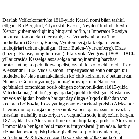
Dastlab Velikokomarivka 1810-yilda Kassel nomi bilan tashkil
etilgan. Bu Bergdorf, Glyukstal, Kassel, Neydorf hududi, keyin
Xerson gubernatorligining bir qismi boʻlib, u Imperator Rossiya
hukumati tomonidan Germaniya va Vengriyaning maʼlum
hududlarini (Gessen, Baden, Vyurtemberg) tark etgan nemis
muhojirlari uchun ajratilgan. Hozir Baden-Vyurtemberg), Elzas
(hozirgi Fransiyaning bir qismi), Pfalz yoki Vengriya) 1808—1810-
yillar orasida Kasselga asos solgan muhojirlarning barchasi
protestantlar, koʻpchilik evangelist, ozchilik islohotchilar edi. Tsar
Aleksandr I 1804-yilda Usmonli imperiyasidan sotib olingan bu
hududga koʻplab mamlakatlardan koʻchib kelishni ragʻbatlantirgan.
Nemislar Germaniyaning janubi-gʻarbiy qismini Napoleon
qoʻshinlari tomonidan bosib olingan zoʻravonlikdan (1815-yilda
Vaterloda magʻlub boʻlgunga qadar) qochib ketishgan. Ruslar rus
pravoslavligidan boshqa har qanday dinga eʼtiqod qilishdan voz
kechgan boʻlsa-da, Rossiyaning rasmiy cherkovi podsho Aleksandr
I nemis muhojirlariga diniy erkinlik va boshqa maxsus imtiyozlar,
masalan, mahalliy muxtoriyat va vaqtincha soliq imtiyozlari bergan.
1871-yilda Tsar Aleksandr II nemis muhojirlariga podsho Aleksandr
I tomonidan berilgan baʼzi maxsus imtiyozlarni (jumladan, harbiy
xizmatdan ozod qilish) bekor qiladi va koʻp oʻtmay ularning
koʻpchiligi AQShga, ayniqsa Dakota shatati oʻlkasiga koʻchib