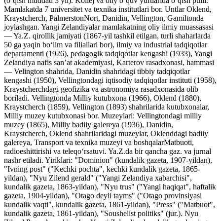
(oʻqish muddati 3 yil). Kollej va oliy oʻquv yurtlarida oʻqish pulli.
Mamlakatda 7 universitet va texnika institutlari bor. Untlar Oklend,
Kraystcherch, PalmerstonNort, Danidin, Vellington, Gamiltonda
joylashgan. Yangi Zelandiyalar mamlakatning oliy ilmiy muassasasi
— Ya.Z. qirollik jamiyati (1867-yil tashkil etilgan, turli shaharlarda
50 ga yaqin boʻlim va filiallari bor), ilmiy va industrial tadqiqotlar
departamenti (1926), pedagogik tadqiqotlar kengashi (1933), Yangi
Zelandiya nafis sanʼat akademiyasi, Karterov rasadxonasi, hammasi
— Velington shahrida, Danidin shahridagi tibbiy tadqiqotlar
kengashi (1950), Vellingtondagi iqtisodiy tadqiqotlar instituti (1958),
Kraystcherchdagi geofizika va astronomiya rasadxonasida olib
boriladi. Vellingtonda Milliy kutubxona (1966), Oklend (1880),
Kraystcherch (1859), Vellington (1893) shahrilarida kutubxonalar,
Milliy muzey kutubxonasi bor. Muzeylari: Vellingtondagi milliy
muzey (1865), Milliy badiiy galereya (1936), Danidin,
Kraystcherch, Oklend shahrilaridagi muzeylar, Oklenddagi badiiy
galereya, Transport va texnika muzeyi va boshqalarMatbuoti,
radioeshittirishi va teleqoʻrsatuvi. Ya.Z.da bir qancha gaz. va jurnal
nashr etiladi. Yiriklari: "Dominion" (kundalik gazeta, 1907-yildan),
"Ivning post" ("Kechki pochta", kechki kundalik gazeta, 1865-
yildan), "Nyu Zilend gerald" ("Yangi Zelandiya xabarchisi",
kundalik gazeta, 1863-yildan), "Nyu trus" ("Yangi haqiqat", haftalik
gazeta, 1904-yildan), "Otago deyli tayms" ("Otago provinsiyasi
kundalik vaqti", kundalik gazeta, 1861-yildan), "Press" ("Matbuot",
kundalik gazeta, 1861-yildan), "Soushelist politiks" (jur.). Nyu