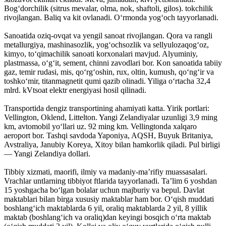
Bogʻdorchilik (sitrus mevalar, olma, nok, shaftoli, gilos). tokchilik
rivojlangan. Baliq va kit ovlanadi. Oʻrmonda yogʻoch tayyorlanadi.
Sanoatida oziq-ovqat va yengil sanoat rivojlangan. Qora va rangli
metallurgiya, mashinasozlik, yogʻochsozlik va sellyulozaqogʻoz,
kimyo, toʻqimachilik sanoati korxonalari mavjud. Alyuminiy,
plastmassa, oʻgʻit, sement, chinni zavodlari bor. Kon sanoatida tabiiy
gaz, temir rudasi, mis, qoʻrgʻoshin, rux, oltin, kumush, qoʻngʻir va
toshkoʻmir, titanmagnetit qumi qazib olinadi. Yiliga oʻrtacha 32,4
mlrd. kVtsoat elektr energiyasi hosil qilinadi.
Transportida dengiz transportining ahamiyati katta. Yirik portlari:
Vellington, Oklend, Littelton. Yangi Zelandiyalar uzunligi 3,9 ming
km, avtomobil yoʻllari uz. 92 ming km. Vellingtonda xalqaro
aeroport bor. Tashqi savdoda Yaponiya, AQSH, Buyuk Britaniya,
Avstraliya, Janubiy Koreya, Xitoy bilan hamkorlik qiladi. Pul birligi
— Yangi Zelandiya dollari.
Tibbiy xizmati, maorifi, ilmiy va madaniy-maʼrifiy muassasalari.
Vrachlar untlarning tibbiyot ftlarida tayyorlanadi. Taʼlim 6 yoshdan
15 yoshgacha boʻlgan bolalar uchun majburiy va bepul. Davlat
maktablari bilan birga xususiy maktablar ham bor. Oʻqish muddati
boshlangʻich maktablarda 6 yil, oraliq maktablarda 2 yil, 8 yillik
maktab (boshlangʻich va oraliq)dan keyingi bosqich oʻrta maktab