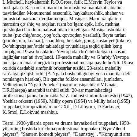
L.Mitchell, haykaltarosh R.O.Gross, fafik E.Mervin Teylor va
boshqalar). Rassomlar maorilar turmushi va mamlakat tabiatini
tasvirladilar. Monumental rassomlik, haykaltaroshlik, shahar va
industrial manzara rivojlanmoqda. Musiqasi. Maori xalqlarida
marosim qoʻshiq va raqslari rasm boʻlgan; epik, lirik, mehnat
qoʻshiqlari har doim nafosat bilan ijro etilgan. Musiqa asboblari:
truba (pu; chigʻanoq, yogʻoch, qovoqdan yasaladi), fleyta turlari
(porutu, uio, koauau), shaqildoq, hushtak, gong, kastanyet (tokere).
Qoʻshiqraqs sanʼatida tabiatdagi tovushlarga taqlid qilish keng
tarqalgan. 19-asr boshlarida Yevropadan koʻchib kelgan (asosan,
ingliz)lar sanʼati rivojlandi. 19-asrda mahalliy va Gʻarbiy Yevropa
musiqa anʼanalari negizida professional musiqa paydo boʻldi. 19-asr
oxirida dastlabki simfonik orkestrlar tuzildi. 20-asrda mahalliy
sanʼatga qiziqish ortdi (A.Ngata boshchiligidagi yosh maorilar deb
nomlangan harakat). Bir qancha folklor ansambllari, jumladan,
Vellingtonda "Ngati Poneke" (maori musiqachilari V.Guata,
T.R.Karepa) ansambli tashkil etildi. 20-asr mamlakatdagi
professional jamoalar orasida Ya.Z. radiosi simfonik orkestri (1947),
Yoshlar orkestri (1959), Milliy opera (1954) va Milliy balet (1955)
truppalari, kompozitorlardan G.Xill, D.Lilbyorn, D.Farkuaer,
K.Smol, E.Lokvud mashhur.
Teatri. 1930-yillarda opera va drama havaskorlari truppalari, 1950-
yillarning boshida koʻchma professional truppalar ("Nyu Zilend
pleyers", "Sautern komedi pleyers", "Daunsteyj", "Komyuniti arts