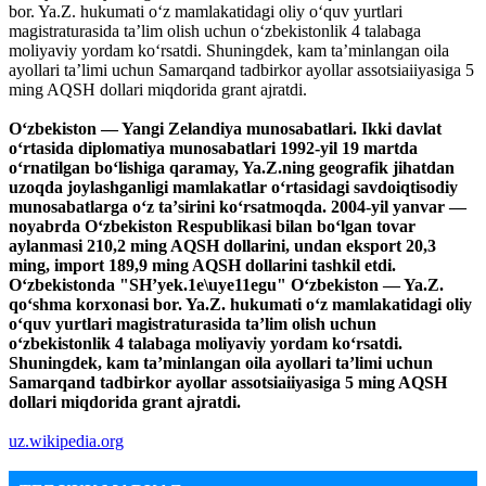
bor. Ya.Z. hukumati oʻz mamlakatidagi oliy oʻquv yurtlari
magistraturasida taʼlim olish uchun oʻzbekistonlik 4 talabaga
moliyaviy yordam koʻrsatdi. Shuningdek, kam taʼminlangan oila
ayollari taʼlimi uchun Samarqand tadbirkor ayollar assotsiaiiyasiga 5
ming AQSH dollari miqdorida grant ajratdi.
Oʻzbekiston — Yangi Zelandiya munosabatlari. Ikki davlat
oʻrtasida diplomatiya munosabatlari 1992-yil 19 martda
oʻrnatilgan boʻlishiga qaramay, Ya.Z.ning geografik jihatdan
uzoqda joylashganligi mamlakatlar oʻrtasidagi savdoiqtisodiy
munosabatlarga oʻz taʼsirini koʻrsatmoqda. 2004-yil yanvar —
noyabrda Oʻzbekiston Respublikasi bilan boʻlgan tovar
aylanmasi 210,2 ming AQSH dollarini, undan eksport 20,3
ming, import 189,9 ming AQSH dollarini tashkil etdi.
Oʻzbekistonda "SHʼyek.1e\uye11egu" Oʻzbekiston — Ya.Z.
qoʻshma korxonasi bor. Ya.Z. hukumati oʻz mamlakatidagi oliy
oʻquv yurtlari magistraturasida taʼlim olish uchun
oʻzbekistonlik 4 talabaga moliyaviy yordam koʻrsatdi.
Shuningdek, kam taʼminlangan oila ayollari taʼlimi uchun
Samarqand tadbirkor ayollar assotsiaiiyasiga 5 ming AQSH
dollari miqdorida grant ajratdi.
uz.wikipedia.org