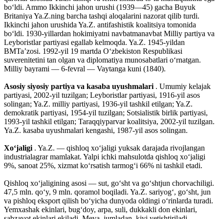
boʻldi. Ammo Ikkinchi jahon urushi (1939—45) gacha Buyuk
Britaniya Ya.Z.ning barcha tashqi aloqalarini nazorat qilib turdi.
Ikkinchi jahon urushida Ya.Z. antifashistik koalitsiya tomonida
boʻldi. 1930-yillardan hokimiyatni navbatmanavbat Milliy partiya va
Leyboristlar partiyasi egallab kelmoqda. Ya.Z. 1945-yildan
BMTaʼzosi. 1992-yil 19 martda Oʻzbekiston Respublikasi
suverenitetini tan olgan va diplomatiya munosabatlari oʻrnatgan.
Milliy bayrami — 6-fevral — Vaytanga kuni (1840).
Asosiy siyosiy partiya va kasaba uyushmalari
. Umumiy kelajak
partiyasi, 2002-yil tuzilgan; Leyboristlar partiyasi, 1916-yil asos
solingan; Ya.Z. milliy partiyasi, 1936-yil tashkil etilgan; Ya.Z.
demokratik partiyasi, 1954-yil tuzilgan; Sotsialistik birlik partiyasi,
1993-yil tashkil etilgan; Taraqqiyparvar koalitsiya, 2002-yil tuzilgan.
Ya.Z. kasaba uyushmalari kengashi, 1987-yil asos solingan.
Xoʻjaligi
. Ya.Z. — qishloq xoʻjaligi yuksak darajada rivojlangan
industrialagrar mamlakat. Yalpi ichki mahsulotda qishloq xoʻjaligi
9%, sanoat 25%, xizmat koʻrsatish tarmogʻi 66% ni tashkil etadi.
Qishloq xoʻjaligining asosi — sut, goʻsht va goʻshtjun chorvachiligi.
47,5 mln. qoʻy, 9 mln. qoramol boqiladi. Ya.Z. sariyogʻ, goʻsht, jun
va pishloq eksport qilish boʻyicha dunyoda oldingi oʻrinlarda turadi.
Yemxashak ekinlari, bugʻdoy, arpa, suli, dukkakli don ekinlari,
sabzavot ekinlari ekiladi. Meva, jumladan, kivi yetishtiriladi.