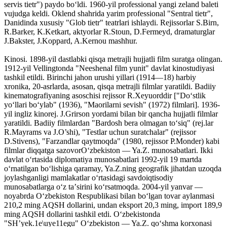
servis tietr") paydo boʻldi. 1960-yil professional yangi zeland baleti
vujudga keldi. Oklend shahrida yarim professional "Sentral tietr",
Danidinda xususiy "Glob tietr" teatrlari ishlaydi. Rejissorlar S.Birn,
R.Barker, K.Ketkart, aktyorlar R.Stoun, D.Fermeyd, dramaturglar
J.Bakster, J.Koppard, A.Kernou mashhur.
Kinosi. 1898-yil dastlabki qisqa metrajli hujjatli film suratga olingan.
1912-yil Vellingtonda "Neeshenal film yunit" davlat kinostudiyasi
tashkil etildi. Birinchi jahon urushi yillari (1914—18) harbiy
xronika, 20-asrlarda, asosan, qisqa metrajli filmlar yaratildi. Badiiy
kinematografiyaning asoschisi rejissor R.Xeyuorddir ["Doʻstlik
yoʻllari boʻylab" (1936), "Maorilarni sevish" (1972) filmlari]. 1936-
yil ingliz kinorej. J.Grirson yordami bilan bir qancha hujjatli filmlar
yaratildi. Badiiy filmlardan "Bardosh bera olmagan toʻsiq" (rej.lar
R.Mayrams va J.O’shi), "Testlar uchun suratchalar" (rejissor
D.Stivens), "Farzandlar qaytmoqda" (1980, rejissor P.Monder) kabi
filmlar diqqatga sazovorOʻzbekiston — Ya.Z. munosabatlari. Ikki
davlat oʻrtasida diplomatiya munosabatlari 1992-yil 19 martda
oʻrnatilgan boʻlishiga qaramay, Ya.Z.ning geografik jihatdan uzoqda
joylashganligi mamlakatlar oʻrtasidagi savdoiqtisodiy
munosabatlarga oʻz taʼsirini koʻrsatmoqda. 2004-yil yanvar —
noyabrda Oʻzbekiston Respublikasi bilan boʻlgan tovar aylanmasi
210,2 ming AQSH dollarini, undan eksport 20,3 ming, import 189,9
ming AQSH dollarini tashkil etdi. Oʻzbekistonda
"SHʼyek.1e\uye11egu" Oʻzbekiston — Ya.Z. qoʻshma korxonasi