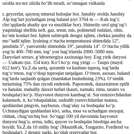
orolda tez-tez zilzila boʻlib turadi, soʻnmagan vulkanla
r, geyzerlar, qaynoq mineral buloqlar bor. Janubiy orolda Janubiy
Alp togʻlari joylashgan (eng baland joyi 3764 m — Kuk togʻi;
choʻqqilarda abadiy qor va muzliklar bor). Shimoliy orol qirgʻogʻi
yaqinidagi shelfda neft, gaz, temir, mis, polimetall rudalari, oltin,
koʻmir konlari bor. Iqlimi subtropik dengiz iqlimi, chekka janubiy da
moʻʼtadil iqlim. Iyulning oʻrtacha temperaturasi shimolida 12°,
janubida 5°, yanvarniki shimolida 19°, janubida 14°. Oʻrtacha yillik
yogʻin 400–700 mm, togʻ yon bagʻirlarida 2000–5000 mm.
Daryolari sersuv, gʻidroenergiya zaxirasiga boy. Eng yirik daryosi
— Uaikato (uz. 354 km). Koʻl koʻp: eng yirigi — Taupo (mayd.
612 km²). Ya.Z.da sariq, qoramtir va kashtan tuproq, togʻlarda
togʻoʻrmon, togʻoʻtloqi tuproqlar tarqalgan. Oʻrmon, asosan, baland
togʻlarda saqlanib qolgan (mamlakat hududining 23%). Oʻsimlik
turlarining 75% dan ziyodi endemik. Paporotnik, daraxtsimon epifit
va lianalar, mahalliy daraxt turlari (kauri, namaki, rimu, tarairo va
boshqalar) koʻp. Hayvonot dunyosi kambagʻal. Sut emizuvchilardan
kalamush, it, koʻrshapalaklar, sudralib yuruvchilardan tuatara,
qushlardan pingvin, nayburun, chagʻalay va boshqalar koʻp.
Uchmaydigan qushlardan kivi, ueka, moa va uchadigan moyqut,
chittak, chugʻurchiq bor. Soʻnggi 100 yil davomida hayvonot
dunyosi bugʻu, serna, tulki, quyon va boshqalar hisobiga ancha
boyidi. Ya.Z.da 10 milliy bogʻ (MauntKuk, Tongariro, Fordlend va
boshqalar), 2 dengiz parki, koʻplab rezervatlar bor.