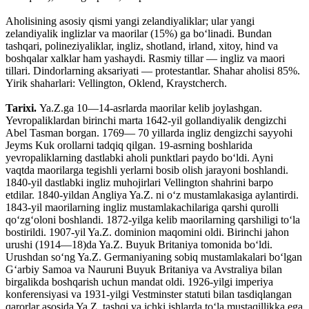
Aholisining asosiy qismi yangi zelandiyaliklar; ular yangi
zelandiyalik inglizlar va maorilar (15%) ga boʻlinadi. Bundan
tashqari, polineziyaliklar, ingliz, shotland, irland, xitoy, hind va
boshqalar xalklar ham yashaydi. Rasmiy tillar — ingliz va maori
tillari. Dindorlarning aksariyati — protestantlar. Shahar aholisi 85%.
Yirik shaharlari: Vellington, Oklend, Kraystcherch.
Tarixi.
Ya.Z.ga 10—14-asrlarda maorilar kelib joylashgan.
Yevropaliklardan birinchi marta 1642-yil gollandiyalik dengizchi
Abel Tasman borgan. 1769— 70 yillarda ingliz dengizchi sayyohi
Jeyms Kuk orollarni tadqiq qilgan. 19-asrning boshlarida
yevropaliklarning dastlabki aholi punktlari paydo boʻldi. Ayni
vaqtda maorilarga tegishli yerlarni bosib olish jarayoni boshlandi.
1840-yil dastlabki ingliz muhojirlari Vellington shahrini barpo
etdilar. 1840-yildan Angliya Ya.Z. ni oʻz mustamlakasiga aylantirdi.
1843-yil maorilarning ingliz mustamlakachilariga qarshi qurolli
qoʻzgʻoloni boshlandi. 1872-yilga kelib maorilarning qarshiligi toʻla
bostirildi. 1907-yil Ya.Z. dominion maqomini oldi. Birinchi jahon
urushi (1914—18)da Ya.Z. Buyuk Britaniya tomonida boʻldi.
Urushdan soʻng Ya.Z. Germaniyaning sobiq mustamlakalari boʻlgan
Gʻarbiy Samoa va Nauruni Buyuk Britaniya va Avstraliya bilan
birgalikda boshqarish uchun mandat oldi. 1926-yilgi imperiya
konferensiyasi va 1931-yilgi Vestminster statuti bilan tasdiqlangan
qarorlar asosida Ya.Z. tashqi va ichki ishlarda toʻla mustaqillikka ega