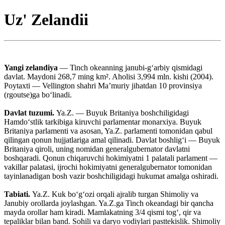
Uz' Zelandii
Yangi zelandiya
— Tinch okeanning janubi-gʻarbiy qismidagi
davlat. Maydoni 268,7 ming km². Aholisi 3,994 mln. kishi (2004).
Poytaxti — Vellington shahri Maʼmuriy jihatdan 10 provinsiya
(rgoutse)ga boʻlinadi.
Davlat tuzumi.
Ya.Z. — Buyuk Britaniya boshchiligidagi
Hamdoʻstlik tarkibiga kiruvchi parlamentar monarxiya. Buyuk
Britaniya parlamenti va asosan, Ya.Z. parlamenti tomonidan qabul
qilingan qonun hujjatlariga amal qilinadi. Davlat boshligʻi — Buyuk
Britaniya qiroli, uning nomidan generalgubernator davlatni
boshqaradi. Qonun chiqaruvchi hokimiyatni 1 palatali parlament —
vakillar palatasi, ijrochi hokimiyatni generalgubernator tomonidan
tayinlanadigan bosh vazir boshchiligidagi hukumat amalga oshiradi.
Tabiati.
Ya.Z. Kuk boʻgʻozi orqali ajralib turgan Shimoliy va
Janubiy orollarda joylashgan. Ya.Z.ga Tinch okeandagi bir qancha
mayda orollar ham kiradi. Mamlakatning 3/4 qismi togʻ, qir va
tepaliklar bilan band. Sohili va daryo vodiylari pasttekislik. Shimoliy