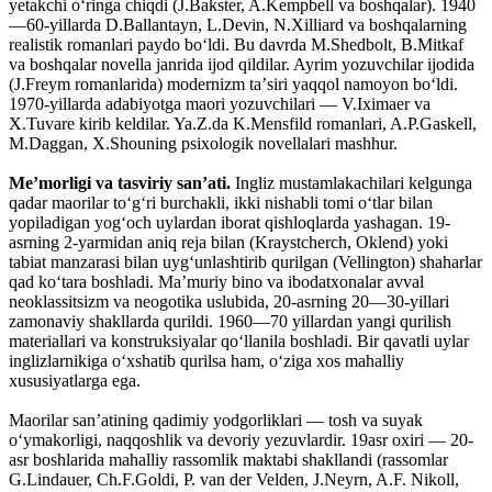
yetakchi oʻringa chiqdi (J.Bakster, A.Kempbell va boshqalar). 1940
—60-yillarda D.Ballantayn, L.Devin, N.Xilliard va boshqalarning
realistik romanlari paydo boʻldi. Bu davrda M.Shedbolt, B.Mitkaf
va boshqalar novella janrida ijod qildilar. Ayrim yozuvchilar ijodida
(J.Freym romanlarida) modernizm taʼsiri yaqqol namoyon boʻldi.
1970-yillarda adabiyotga maori yozuvchilari — V.Iximaer va
X.Tuvare kirib keldilar. Ya.Z.da K.Mensfild romanlari, A.P.Gaskell,
M.Daggan, X.Shouning psixologik novellalari mashhur.
Meʼmorligi va tasviriy sanʼati.
Ingliz mustamlakachilari kelgunga
qadar maorilar toʻgʻri burchakli, ikki nishabli tomi oʻtlar bilan
yopiladigan yogʻoch uylardan iborat qishloqlarda yashagan. 19-
asrning 2-yarmidan aniq reja bilan (Kraystcherch, Oklend) yoki
tabiat manzarasi bilan uygʻunlashtirib qurilgan (Vellington) shaharlar
qad koʻtara boshladi. Maʼmuriy bino va ibodatxonalar avval
neoklassitsizm va neogotika uslubida, 20-asrning 20—30-yillari
zamonaviy shakllarda qurildi. 1960—70 yillardan yangi qurilish
materiallari va konstruksiyalar qoʻllanila boshladi. Bir qavatli uylar
inglizlarnikiga oʻxshatib qurilsa ham, oʻziga xos mahalliy
xususiyatlarga ega.
Maorilar sanʼatining qadimiy yodgorliklari — tosh va suyak
oʻymakorligi, naqqoshlik va devoriy yezuvlardir. 19asr oxiri — 20-
asr boshlarida mahalliy rassomlik maktabi shakllandi (rassomlar
G.Lindauer, Ch.F.Goldi, P. van der Velden, J.Neyrn, A.F. Nikoll,