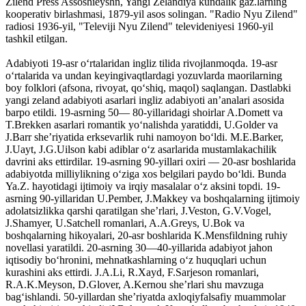
Zilend Press Assoshieyshn, Yangi Zelandiya kundalik gaz.larning
kooperativ birlashmasi, 1879-yil asos solingan. "Radio Nyu Zilend"
radiosi 1936-yil, "Televiji Nyu Zilend" televideniyesi 1960-yil
tashkil etilgan.
Adabiyoti 19-asr oʻrtalaridan ingliz tilida rivojlanmoqda. 19-asr
oʻrtalarida va undan keyingivaqtlardagi yozuvlarda maorilarning
boy folklori (afsona, rivoyat, qoʻshiq, maqol) saqlangan. Dastlabki
yangi zeland adabiyoti asarlari ingliz adabiyoti anʼanalari asosida
barpo etildi. 19-asrning 50— 80-yillaridagi shoirlar A.Domett va
T.Brekken asarlari romantik yoʻnalishda yaratiddi, U.Golder va
J.Barr sheʼriyatida erksevarlik ruhi namoyon boʻldi. M.E.Barker,
J.Uayt, J.G.Uilson kabi adiblar oʻz asarlarida mustamlakachilik
davrini aks ettirdilar. 19-asrning 90-yillari oxiri — 20-asr boshlarida
adabiyotda milliylikning oʻziga xos belgilari paydo boʻldi. Bunda
Ya.Z. hayotidagi ijtimoiy va irqiy masalalar oʻz aksini topdi. 19-
asrning 90-yillaridan U.Pember, J.Makkey va boshqalarning ijtimoiy
adolatsizlikka qarshi qaratilgan sheʼrlari, J.Veston, G.V.Vogel,
J.Shamyer, U.Satchell romanlari, A.A.Greys, U.Bok va
boshqalarning hikoyalari, 20-asr boshlarida K.Mensfildning ruhiy
novellasi yaratildi. 20-asrning 30—40-yillarida adabiyot jahon
iqtisodiy boʻhronini, mehnatkashlarning oʻz huquqlari uchun
kurashini aks ettirdi. J.A.Li, R.Xayd, F.Sarjeson romanlari,
R.A.K.Meyson, D.Glover, A.Kernou sheʼrlari shu mavzuga
bagʻishlandi. 50-yillardan sheʼriyatda axloqiyfalsafiy muammolar