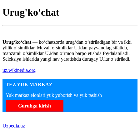
Urug'ko'chat
Urugʻkoʻchat
— koʻchatzorda urugʻdan oʻstiriladigan bir va ikki
yillik oʻsimliklar. Mevali oʻsimliklar U.idan payvandtag sifatida,
manzarali oʻsimliklar U.idan oʻrmon barpo etishda foydalaniladi.
Seleksiya ishlarida yangi nav yaratishda duragay U.lar oʻstiriladi.
uz.wikipedia.org
TEZ YUK MARKAZ
Yuk markaz elonlari yuk yuborish va yuk tashish
Guruhga kirish
Uzpedia.uz