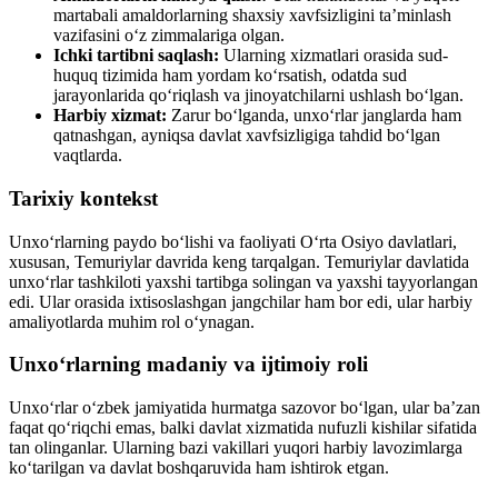
martabali amaldorlarning shaxsiy xavfsizligini ta’minlash
vazifasini o‘z zimmalariga olgan.
Ichki tartibni saqlash:
Ularning xizmatlari orasida sud-
huquq tizimida ham yordam ko‘rsatish, odatda sud
jarayonlarida qo‘riqlash va jinoyatchilarni ushlash bo‘lgan.
Harbiy xizmat:
Zarur bo‘lganda, unxo‘rlar janglarda ham
qatnashgan, ayniqsa davlat xavfsizligiga tahdid bo‘lgan
vaqtlarda.
Tarixiy kontekst
Unxo‘rlarning paydo bo‘lishi va faoliyati O‘rta Osiyo davlatlari,
xususan, Temuriylar davrida keng tarqalgan. Temuriylar davlatida
unxo‘rlar tashkiloti yaxshi tartibga solingan va yaxshi tayyorlangan
edi. Ular orasida ixtisoslashgan jangchilar ham bor edi, ular harbiy
amaliyotlarda muhim rol o‘ynagan.
Unxo‘rlarning madaniy va ijtimoiy roli
Unxo‘rlar o‘zbek jamiyatida hurmatga sazovor bo‘lgan, ular ba’zan
faqat qo‘riqchi emas, balki davlat xizmatida nufuzli kishilar sifatida
tan olinganlar. Ularning bazi vakillari yuqori harbiy lavozimlarga
ko‘tarilgan va davlat boshqaruvida ham ishtirok etgan.