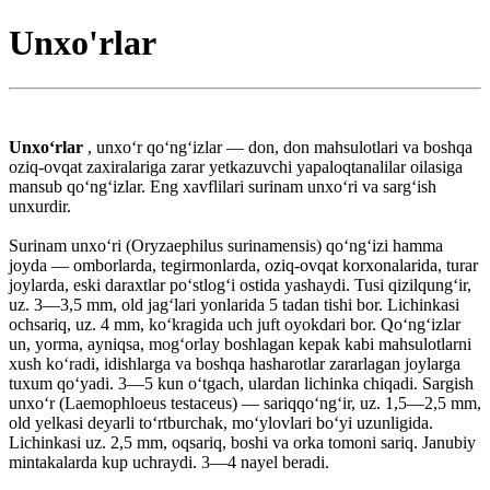
Unxo'rlar
Unxoʻrlar
, unxoʻr qoʻngʻizlar — don, don mahsulotlari va boshqa
oziq-ovqat zaxiralariga zarar yetkazuvchi yapaloqtanalilar oilasiga
mansub qoʻngʻizlar. Eng xavflilari surinam unxoʻri va sargʻish
unxurdir.
Surinam unxoʻri (Oryzaephilus surinamensis) qoʻngʻizi hamma
joyda — omborlarda, tegirmonlarda, oziq-ovqat korxonalarida, turar
joylarda, eski daraxtlar poʻstlogʻi ostida yashaydi. Tusi qizilqungʻir,
uz. 3—3,5 mm, old jagʻlari yonlarida 5 tadan tishi bor. Lichinkasi
ochsariq, uz. 4 mm, koʻkragida uch juft oyokdari bor. Qoʻngʻizlar
un, yorma, ayniqsa, mogʻorlay boshlagan kepak kabi mahsulotlarni
xush koʻradi, idishlarga va boshqa hasharotlar zararlagan joylarga
tuxum qoʻyadi. 3—5 kun oʻtgach, ulardan lichinka chiqadi. Sargish
unxoʻr (Laemophloeus testaceus) — sariqqoʻngʻir, uz. 1,5—2,5 mm,
old yelkasi deyarli toʻrtburchak, moʻylovlari boʻyi uzunligida.
Lichinkasi uz. 2,5 mm, oqsariq, boshi va orka tomoni sariq. Janubiy
mintakalarda kup uchraydi. 3—4 nayel beradi.