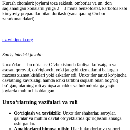
Kurash choralari: joylarni toza saklash, omborlar va un, don
saqlanadigan xonalarni yiliga 2—3 marta benzofosfat, karbofos kabi
kimyoviy preparatlar bilan dorilash (yana qarang Ombor
zararkunandalari).
uz.wikipedia.org
Sun'iy intellekt javobi:
Unxo‘rlar — bu o‘rta asr O‘zbekistonda faoliyat ko‘rsatgan va
asosan qorovul, qo‘riqlovchi yoki jangchi xizmatlarini bajargan
maxsus xizmat kishilari yoki askarlar edi. Unxo‘rlar tarixi ko‘pincha
davlatning xavfsizligi hamda ichki tartibni saqlash bilan bog‘liq
bo‘lgan, ularning roli ayniqsa amaldor va hukmdorlarga yaqin
joylarda muhim hisoblangan.
Unxo‘rlarning vazifalari va roli
Qo‘riqlash va xavfsizlik:
Unxo‘rlar shaharlar, saroylar,
qal’alar va muhim davlat ob’yektlarida qo‘riqlashni amalga
oshirganlar.
Amaldorlarni himoya qilish:
Ular hukmdorlar va yuqori