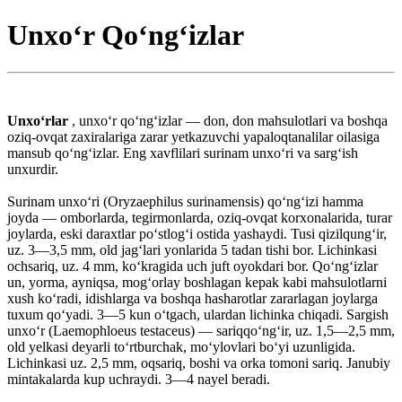
Unxoʻr Qoʻngʻizlar
Unxoʻrlar
, unxoʻr qoʻngʻizlar — don, don mahsulotlari va boshqa
oziq-ovqat zaxiralariga zarar yetkazuvchi yapaloqtanalilar oilasiga
mansub qoʻngʻizlar. Eng xavflilari surinam unxoʻri va sargʻish
unxurdir.
Surinam unxoʻri (Oryzaephilus surinamensis) qoʻngʻizi hamma
joyda — omborlarda, tegirmonlarda, oziq-ovqat korxonalarida, turar
joylarda, eski daraxtlar poʻstlogʻi ostida yashaydi. Tusi qizilqungʻir,
uz. 3—3,5 mm, old jagʻlari yonlarida 5 tadan tishi bor. Lichinkasi
ochsariq, uz. 4 mm, koʻkragida uch juft oyokdari bor. Qoʻngʻizlar
un, yorma, ayniqsa, mogʻorlay boshlagan kepak kabi mahsulotlarni
xush koʻradi, idishlarga va boshqa hasharotlar zararlagan joylarga
tuxum qoʻyadi. 3—5 kun oʻtgach, ulardan lichinka chiqadi. Sargish
unxoʻr (Laemophloeus testaceus) — sariqqoʻngʻir, uz. 1,5—2,5 mm,
old yelkasi deyarli toʻrtburchak, moʻylovlari boʻyi uzunligida.
Lichinkasi uz. 2,5 mm, oqsariq, boshi va orka tomoni sariq. Janubiy
mintakalarda kup uchraydi. 3—4 nayel beradi.