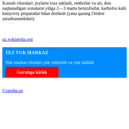
Kurash choralari: joylarni toza saklash, omborlar va un, don
saqlanadigan xonalarni yiliga 2—3 marta benzofosfat, karbofos kabi
kimyoviy preparatlar bilan dorilash (yana qarang Ombor
zararkunandalari).
uz.wikipedia.org
TEZ YUK MARKAZ
Yuk markaz elonlari yuk yuborish va yuk tashish
Guruhga kirish
Uzpedia.uz