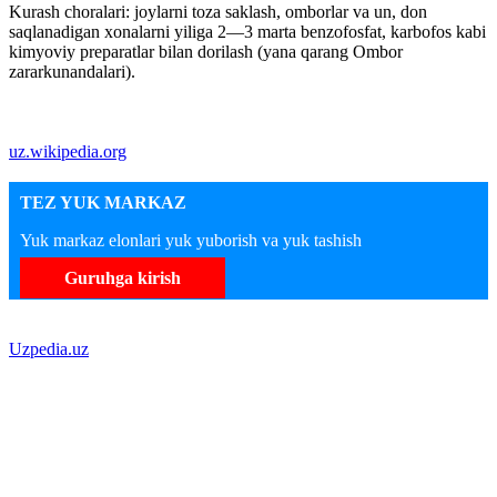
Kurash choralari: joylarni toza saklash, omborlar va un, don
saqlanadigan xonalarni yiliga 2—3 marta benzofosfat, karbofos kabi
kimyoviy preparatlar bilan dorilash (yana qarang Ombor
zararkunandalari).
uz.wikipedia.org
TEZ YUK MARKAZ
Yuk markaz elonlari yuk yuborish va yuk tashish
Guruhga kirish
Uzpedia.uz