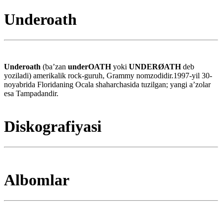
Underoath
Underoath
(baʼzan
underOATH
yoki
UNDERØATH
deb
yoziladi) amerikalik rock-guruh, Grammy nomzodidir.1997-yil 30-
noyabrida Floridaning Ocala shaharchasida tuzilgan; yangi aʼzolar
esa Tampadandir.
Diskografiyasi
Albomlar