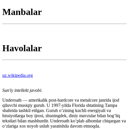
Manbalar
Havolalar
uz.wikipedia.org
Sun'iy intellekt javobi:
Underoath — amerikalik post-hardcore va metalcore janrida ijod
qiluvchi musiqiy guruh. U 1997-yilda Florida shtatining Tampa
shahrida tashkil etilgan. Guruh o‘zining kuchli energiyali va
hissiyotlarga boy ijrosi, shuningdek, diniy mavzular bilan bog‘liq
tekstlari bilan mashhurdir. Underoath ko‘plab albomlar chiqargan va
o‘zlariga xos noyob uslub yaratishda davom etmoqda.