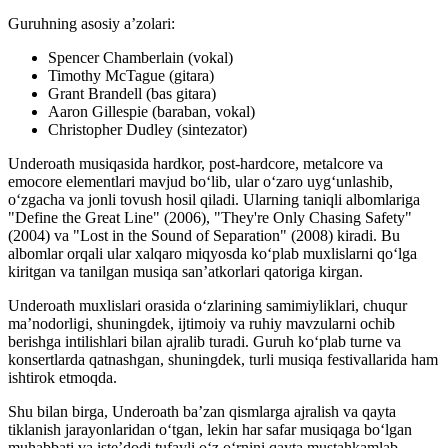
Guruhning asosiy a’zolari:
Spencer Chamberlain (vokal)
Timothy McTague (gitara)
Grant Brandell (bas gitara)
Aaron Gillespie (baraban, vokal)
Christopher Dudley (sintezator)
Underoath musiqasida hardkor, post-hardcore, metalcore va
emocore elementlari mavjud bo‘lib, ular o‘zaro uyg‘unlashib,
o‘zgacha va jonli tovush hosil qiladi. Ularning taniqli albomlariga
"Define the Great Line" (2006), "They're Only Chasing Safety"
(2004) va "Lost in the Sound of Separation" (2008) kiradi. Bu
albomlar orqali ular xalqaro miqyosda ko‘plab muxlislarni qo‘lga
kiritgan va tanilgan musiqa san’atkorlari qatoriga kirgan.
Underoath muxlislari orasida o‘zlarining samimiyliklari, chuqur
ma’nodorligi, shuningdek, ijtimoiy va ruhiy mavzularni ochib
berishga intilishlari bilan ajralib turadi. Guruh ko‘plab turne va
konsertlarda qatnashgan, shuningdek, turli musiqa festivallarida ham
ishtirok etmoqda.
Shu bilan birga, Underoath ba’zan qismlarga ajralish va qayta
tiklanish jarayonlaridan o‘tgan, lekin har safar musiqaga bo‘lgan
muhabbati va iste’dodi tufayli o‘z o‘rnini qayta mustahkamlab