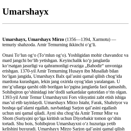
Umarshayx
Umarshayx, Umarshayx Mirzo
(1356—1394, Xarmotu) —
temuriy shahzoda. Amir Temurning ikkinchi oʻgʻli.
Onasi Toʻlun ogʻo (Toʻmlun ogʻo). Yoshligidan mohir chavandoz va
mard jangchi boʻlib yetishgan. Keyinchalik koʻp janglarda
koʻrsatgan jasurligi va qahramonligi evaziga „Bahodir“ unvoniga
erishgan. 1370-yil Amir Temurning Husayn ibn Musallab bilan
boʻlgan jangida, Umarshayx Balx qalʼasini qamal qilish chogʻida
mardona kurashgan, lekin jang oxirida oyogʻidan yaralangan. U
moʻgʻullarga qarshi olib borilgan koʻpgina janglarda faol qatnashib,
Sohibqiron qoʻshinidagi isteʼdodli sarkardalar qatoridan oʻrin olgan.
1393-yil Amir Temur Umarshayxni Fors viloyatini zabt etish ishiga
masʼul etib tayinlaydi. Umarshayx Mirzo Istahr, Farak, Shahriyor va
boshqa qalʼalarni egallab, navbatdagi Sarjon qalʼasini egallash
uchun uni qamal qiladi. Ayni shu chogʻda Amir Temur Misr va
Shom (Suriya)ni qoʻlga kiritish uchun Diyorbakir tomon qoʻshin
tortadi. Shu bois, Sohibqiron Umarshayxni oʻz huzuriga yetib
kelishini buyuradi. Umarshayx Mirzo Sarjon qalʼasini qamal qilish