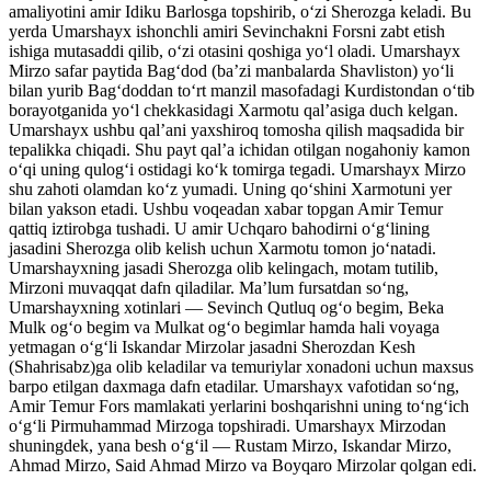
amaliyotini amir Idiku Barlosga topshirib, oʻzi Sherozga keladi. Bu
yerda Umarshayx ishonchli amiri Sevinchakni Forsni zabt etish
ishiga mutasaddi qilib, oʻzi otasini qoshiga yoʻl oladi. Umarshayx
Mirzo safar paytida Bagʻdod (baʼzi manbalarda Shavliston) yoʻli
bilan yurib Bagʻdoddan toʻrt manzil masofadagi Kurdistondan oʻtib
borayotganida yoʻl chekkasidagi Xarmotu qalʼasiga duch kelgan.
Umarshayx ushbu qalʼani yaxshiroq tomosha qilish maqsadida bir
tepalikka chiqadi. Shu payt qalʼa ichidan otilgan nogahoniy kamon
oʻqi uning qulogʻi ostidagi koʻk tomirga tegadi. Umarshayx Mirzo
shu zahoti olamdan koʻz yumadi. Uning qoʻshini Xarmotuni yer
bilan yakson etadi. Ushbu voqeadan xabar topgan Amir Temur
qattiq iztirobga tushadi. U amir Uchqaro bahodirni oʻgʻlining
jasadini Sherozga olib kelish uchun Xarmotu tomon joʻnatadi.
Umarshayxning jasadi Sherozga olib kelingach, motam tutilib,
Mirzoni muvaqqat dafn qiladilar. Maʼlum fursatdan soʻng,
Umarshayxning xotinlari — Sevinch Qutluq ogʻo begim, Beka
Mulk ogʻo begim va Mulkat ogʻo begimlar hamda hali voyaga
yetmagan oʻgʻli Iskandar Mirzolar jasadni Sherozdan Kesh
(Shahrisabz)ga olib keladilar va temuriylar xonadoni uchun maxsus
barpo etilgan daxmaga dafn etadilar. Umarshayx vafotidan soʻng,
Amir Temur Fors mamlakati yerlarini boshqarishni uning toʻngʻich
oʻgʻli Pirmuhammad Mirzoga topshiradi. Umarshayx Mirzodan
shuningdek, yana besh oʻgʻil — Rustam Mirzo, Iskandar Mirzo,
Ahmad Mirzo, Said Ahmad Mirzo va Boyqaro Mirzolar qolgan edi.