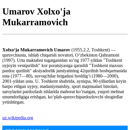
Umarov Xolxo'ja
Mukarramovich
Xolxoʻja Mukarramovich Umarov
(1955.2.2, Toshkent) —
quruvchiusta, ishlab chiqarish novatori, Oʻzbekiston Qahramoni
(1997). Urta maktabni tugatganidan soʻng 1977-yildan "Toshkent
uyjoyin vestqurilish" kor poratsiyasiga qarashli "Toshkent maxsus
pardoz qurilish" aksiyadorlik jamiyatining 42qurilish boshqarmasida
usta (1977—80), suvoqchilar brigadasi boshligʻi (1980—2000),
2001-yildan usta. U. Toshkent shahrida, ayniqsa, 90-yillardan keyin
barpo etilgan uyjoy, madaniymaishiy, sport majmualari binolari,
saroylarini pardozlash ishlarida mahorat koʻrsatgan, yuqori mehnat
unumdorligiga erishgan, koʻplab-quruvchipardozlovchi shogirdlar
yetishtirgan.
uz.wikipedia.org