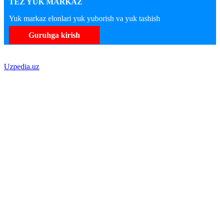
TEZ YUK MARKAZ
Yuk markaz elonlari yuk yuborish va yuk tashish
Guruhga kirish
Uzpedia.uz