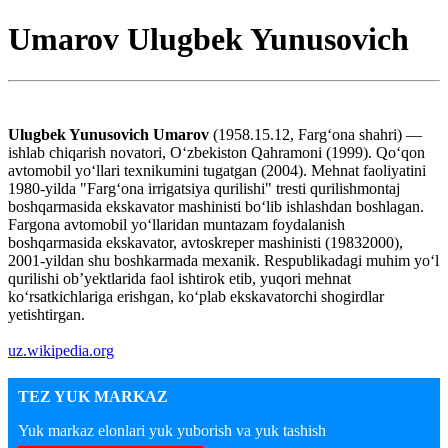
Umarov Ulugbek Yunusovich
Ulugbek Yunusovich Umarov
(1958.15.12, Fargʻona shahri) —
ishlab chiqarish novatori, Oʻzbekiston Qahramoni (1999). Qoʻqon
avtomobil yoʻllari texnikumini tugatgan (2004). Mehnat faoliyatini
1980-yilda "Fargʻona irrigatsiya qurilishi" tresti qurilishmontaj
boshqarmasida ekskavator mashinisti boʻlib ishlashdan boshlagan.
Fargona avtomobil yoʻllaridan muntazam foydalanish
boshqarmasida ekskavator, avtoskreper mashinisti (19832000),
2001-yildan shu boshkarmada mexanik. Respublikadagi muhim yoʻl
qurilishi obʼyektlarida faol ishtirok etib, yuqori mehnat
koʻrsatkichlariga erishgan, koʻplab ekskavatorchi shogirdlar
yetishtirgan.
uz.wikipedia.org
TEZ YUK MARKAZ
Yuk markaz elonlari yuk yuborish va yuk tashish