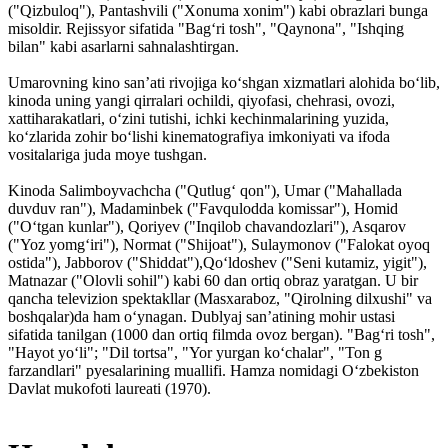
("Qizbuloq"), Pantashvili ("Xonuma xonim") kabi obrazlari bunga
misoldir. Rejissyor sifatida "Bagʻri tosh", "Qaynona", "Ishqing
bilan" kabi asarlarni sahnalashtirgan.
Umarovning kino sanʼati rivojiga koʻshgan xizmatlari alohida boʻlib,
kinoda uning yangi qirralari ochildi, qiyofasi, chehrasi, ovozi,
xattiharakatlari, oʻzini tutishi, ichki kechinmalarining yuzida,
koʻzlarida zohir boʻlishi kinematografiya imkoniyati va ifoda
vositalariga juda moye tushgan.
Kinoda Salimboyvachcha ("Qutlugʻ qon"), Umar ("Mahallada
duvduv ran"), Madaminbek ("Favqulodda komissar"), Homid
("Oʻtgan kunlar"), Qoriyev ("Inqilob chavandozlari"), Asqarov
("Yoz yomgʻiri"), Normat ("Shijoat"), Sulaymonov ("Falokat oyoq
ostida"), Jabborov ("Shiddat"),Qoʻldoshev ("Seni kutamiz, yigit"),
Matnazar ("Olovli sohil") kabi 60 dan ortiq obraz yaratgan. U bir
qancha televizion spektakllar (Masxaraboz, "Qirolning dilxushi" va
boshqalar)da ham oʻynagan. Dublyaj sanʼatining mohir ustasi
sifatida tanilgan (1000 dan ortiq filmda ovoz bergan). "Bagʻri tosh",
"Hayot yoʻli"; "Dil tortsa", "Yor yurgan koʻchalar", "Ton g
farzandlari" pyesalarining muallifi. Hamza nomidagi Oʻzbekiston
Davlat mukofoti laureati (1970).