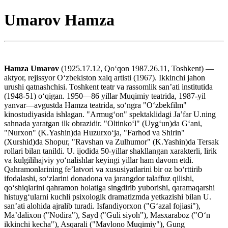
Umarov Hamza
Hamza Umarov
(1925.17.12, Qoʻqon 1987.26.11, Toshkent) —
aktyor, rejissyor Oʻzbekiston xalq artisti (1967). Ikkinchi jahon
urushi qatnashchisi. Toshkent teatr va rassomlik sanʼati institutida
(1948-51) oʻqigan. 1950—86 yillar Muqimiy teatrida, 1987-yil
yanvar—avgustda Hamza teatrida, soʻngra "Oʻzbekfilm"
kinostudiyasida ishlagan. "Armugʻon" spektaklidagi Jaʼfar U.ning
sahnada yaratgan ilk obrazidir. "Oltinkoʻl" (Uygʻun)da Gʻani,
"Nurxon" (K.Yashin)da Huzurxoʻja, "Farhod va Shirin"
(Xurshid)da Shopur, "Ravshan va Zulhumor" (K.Yashin)da Tersak
rollari bilan tanildi. U. ijodida 50-yillar shakllangan xarakterli, lirik
va kulgilihajviy yoʻnalishlar keyingi yillar ham davom etdi.
Qahramonlarining feʼlatvori va xususiyatlarini bir oz boʻrttirib
ifodalashi, soʻzlarini donadona va jarangdor talaffuz qilishi,
qoʻshiqlarini qahramon holatiga singdirib yuborishi, qaramaqarshi
histuygʻularni kuchli psixologik dramatizmda yetkazishi bilan U.
sanʼati alohida ajralib turadi. Isfandiyorxon ("Gʻazal fojiasi"),
Maʼdalixon ("Nodira"), Sayd ("Guli siyoh"), Masxaraboz ("Oʻn
ikkinchi kecha"), Asqarali ("Mavlono Muqimiy"), Gung