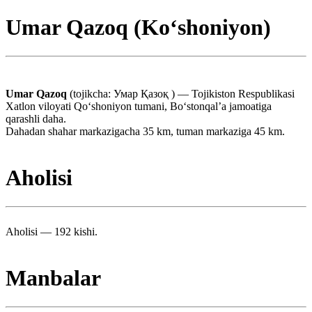
Umar Qazoq (Koʻshoniyon)
Umar Qazoq
(tojikcha: Умар Қазоқ ) — Tojikiston Respublikasi
Xatlon viloyati Qoʻshoniyon tumani, Boʻstonqal’a jamoatiga
qarashli daha.
Dahadan shahar markazigacha 35 km, tuman markaziga 45 km.
Aholisi
Aholisi — 192 kishi.
Manbalar