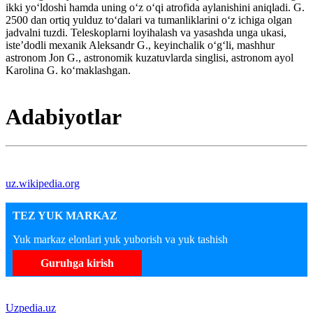
ikki yoʻldoshi hamda uning oʻz oʻqi atrofida aylanishini aniqladi. G.
2500 dan ortiq yulduz toʻdalari va tumanliklarini oʻz ichiga olgan
jadvalni tuzdi. Teleskoplarni loyihalash va yasashda unga ukasi,
isteʼdodli mexanik Aleksandr G., keyinchalik oʻgʻli, mashhur
astronom Jon G., astronomik kuzatuvlarda singlisi, astronom ayol
Karolina G. koʻmaklashgan.
Adabiyotlar
uz.wikipedia.org
TEZ YUK MARKAZ
Yuk markaz elonlari yuk yuborish va yuk tashish
Guruhga kirish
Uzpedia.uz