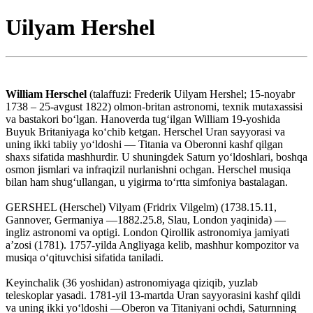
Uilyam Hershel
William Herschel
(talaffuzi: Frederik Uilyam Hershel; 15-noyabr
1738 – 25-avgust 1822) olmon-britan astronomi, texnik mutaxassisi
va bastakori boʻlgan. Hanoverda tugʻilgan William 19-yoshida
Buyuk Britaniyaga koʻchib ketgan. Herschel Uran sayyorasi va
uning ikki tabiiy yoʻldoshi — Titania va Oberonni kashf qilgan
shaxs sifatida mashhurdir. U shuningdek Saturn yoʻldoshlari, boshqa
osmon jismlari va infraqizil nurlanishni ochgan. Herschel musiqa
bilan ham shugʻullangan, u yigirma toʻrtta simfoniya bastalagan.
GERSHEL (Herschel) Vilyam (Fridrix Vilgelm) (1738.15.11,
Gannover, Germaniya —1882.25.8, Slau, London yaqinida) —
ingliz astronomi va optigi. London Qirollik astronomiya jamiyati
aʼzosi (1781). 1757-yilda Angliyaga kelib, mashhur kompozitor va
musiqa oʻqituvchisi sifatida taniladi.
Keyinchalik (36 yoshidan) astronomiyaga qiziqib, yuzlab
teleskoplar yasadi. 1781-yil 13-martda Uran sayyorasini kashf qildi
va uning ikki yoʻldoshi —Oberon va Titaniyani ochdi, Saturnning