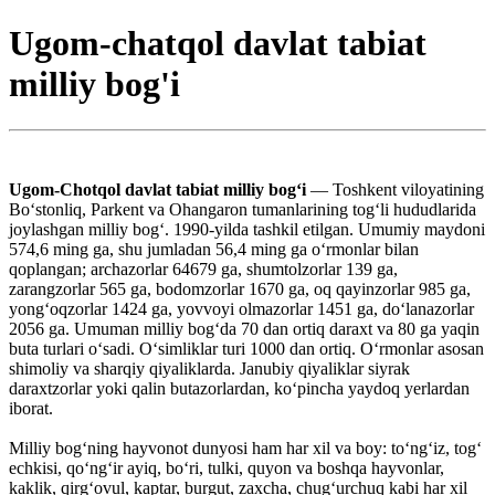
Ugom-chatqol davlat tabiat
milliy bog'i
Ugom-Chotqol davlat tabiat milliy bogʻi
— Toshkent viloyatining
Boʻstonliq, Parkent va Ohangaron tumanlarining togʻli hududlarida
joylashgan milliy bogʻ. 1990-yilda tashkil etilgan. Umumiy maydoni
574,6 ming ga, shu jumladan 56,4 ming ga oʻrmonlar bilan
qoplangan; archazorlar 64679 ga, shumtolzorlar 139 ga,
zarangzorlar 565 ga, bodomzorlar 1670 ga, oq qayinzorlar 985 ga,
yongʻoqzorlar 1424 ga, yovvoyi olmazorlar 1451 ga, doʻlanazorlar
2056 ga. Umuman milliy bogʻda 70 dan ortiq daraxt va 80 ga yaqin
buta turlari oʻsadi. Oʻsimliklar turi 1000 dan ortiq. Oʻrmonlar asosan
shimoliy va sharqiy qiyaliklarda. Janubiy qiyaliklar siyrak
daraxtzorlar yoki qalin butazorlardan, koʻpincha yaydoq yerlardan
iborat.
Milliy bogʻning hayvonot dunyosi ham har xil va boy: toʻngʻiz, togʻ
echkisi, qoʻngʻir ayiq, boʻri, tulki, quyon va boshqa hayvonlar,
kaklik, qirgʻovul, kaptar, burgut, zaxcha, chugʻurchuq kabi har xil