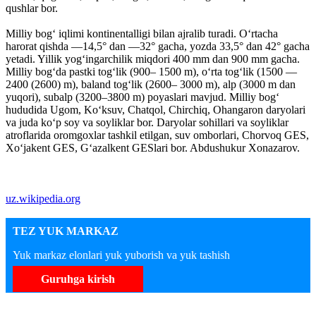
qushlar bor.
Milliy bogʻ iqlimi kontinentalligi bilan ajralib turadi. Oʻrtacha
harorat qishda —14,5° dan —32° gacha, yozda 33,5° dan 42° gacha
yetadi. Yillik yogʻingarchilik miqdori 400 mm dan 900 mm gacha.
Milliy bogʻda pastki togʻlik (900– 1500 m), oʻrta togʻlik (1500 —
2400 (2600) m), baland togʻlik (2600– 3000 m), alp (3000 m dan
yuqori), subalp (3200–3800 m) poyaslari mavjud. Milliy bogʻ
hududida Ugom, Koʻksuv, Chatqol, Chirchiq, Ohangaron daryolari
va juda koʻp soy va soyliklar bor. Daryolar sohillari va soyliklar
atroflarida oromgoxlar tashkil etilgan, suv omborlari, Chorvoq GES,
Xoʻjakent GES, Gʻazalkent GESlari bor. Abdushukur Xonazarov.
uz.wikipedia.org
TEZ YUK MARKAZ
Yuk markaz elonlari yuk yuborish va yuk tashish
Guruhga kirish