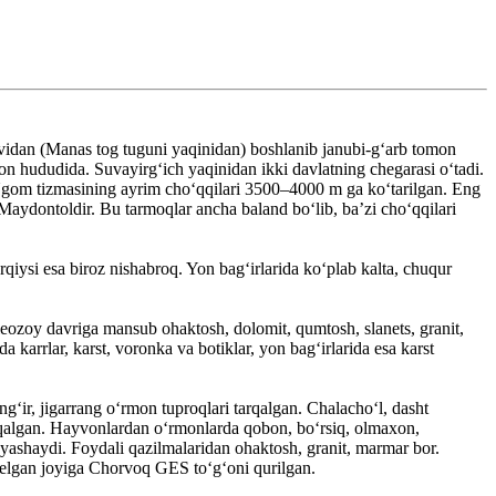
ovidan (Manas tog tuguni yaqinidan) boshlanib janubi-gʻarb tomon
n hududida. Suvayirgʻich yaqinidan ikki davlatning chegarasi oʻtadi.
Ugom tizmasining ayrim choʻqqilari 3500–4000 m ga koʻtarilgan. Eng
aydontoldir. Bu tarmoqlar ancha baland boʻlib, baʼzi choʻqqilari
rqiysi esa biroz nishabroq. Yon bagʻirlarida koʻplab kalta, chuqur
aleozoy davriga mansub ohaktosh, dolomit, qumtosh, slanets, granit,
a karrlar, karst, voronka va botiklar, yon bagʻirlarida esa karst
gʻir, jigarrang oʻrmon tuproqlari tarqalgan. Chalachoʻl, dasht
 tarqalgan. Hayvonlardan oʻrmonlarda qobon, boʻrsiq, olmaxon,
 yashaydi. Foydali qazilmalaridan ohaktosh, granit, marmar bor.
kelgan joyiga Chorvoq GES toʻgʻoni qurilgan.