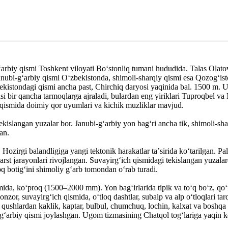
ʻarbiy qismi Toshkent viloyati Boʻstonliq tumani hududida. Talas Olat
ubi-gʻarbiy qismi Oʻzbekistonda, shimoli-sharqiy qismi esa Qozogʻisto
ekistondagi qismi ancha past, Chirchiq daryosi yaqinida bal. 1500 m. 
ir qancha tarmoqlarga ajraladi, bulardan eng yiriklari Tuproqbel va M
smida doimiy qor uyumlari va kichik muzliklar mavjud.
kislangan yuzalar bor. Janubi-gʻarbiy yon bagʻri ancha tik, shimoli-sha
an.
Hozirgi balandligiga yangi tektonik harakatlar taʼsirida koʻtarilgan. P
arst jarayonlari rivojlangan. Suvayirgʻich qismidagi tekislangan yuzalard
q botigʻini shimoliy gʻarb tomondan oʻrab turadi.
mida, koʻproq (1500–2000 mm). Yon bagʻirlarida tipik va toʻq boʻz, qoʻn
rmonzor, suvayirgʻich qismida, oʻtloq dashtlar, subalp va alp oʻtloqlari
; qushlardan kaklik, kaptar, bulbul, chumchuq, lochin, kalxat va boshqa
gʻarbiy qismi joylashgan. Ugom tizmasining Chatqol togʻlariga yaqin 