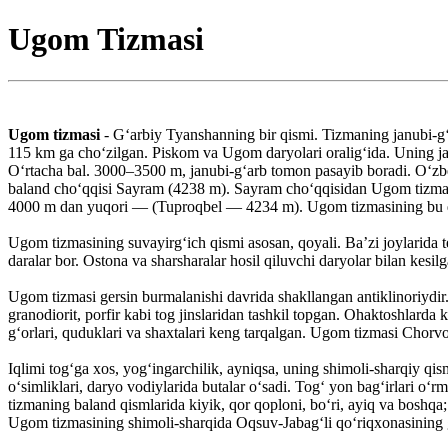
Ugom Tizmasi
Ugom tizmasi
- Gʻarbiy Tyanshanning bir qismi. Tizmaning janubi-g
115 km ga choʻzilgan. Piskom va Ugom daryolari oraligʻida. Uning jan
Oʻrtacha bal. 3000–3500 m, janubi-gʻarb tomon pasayib boradi. Oʻzb
baland choʻqqisi Sayram (4238 m). Sayram choʻqqisidan Ugom tizmasi b
4000 m dan yuqori — (Tuproqbel — 4234 m). Ugom tizmasining bu qi
Ugom tizmasining suvayirgʻich qismi asosan, qoyali. Baʼzi joylarida te
daralar bor. Ostona va sharsharalar hosil qiluvchi daryolar bilan kesilg
Ugom tizmasi gersin burmalanishi davrida shakllangan antiklinoriydir. 
granodiorit, porfir kabi tog jinslaridan tashkil topgan. Ohaktoshlarda k
gʻorlari, quduklari va shaxtalari keng tarqalgan. Ugom tizmasi Chorvo
Iqlimi togʻga xos, yogʻingarchilik, ayniqsa, uning shimoli-sharqiy qis
oʻsimliklari, daryo vodiylarida butalar oʻsadi. Togʻ yon bagʻirlari oʻ
tizmaning baland qismlarida kiyik, qor qoploni, boʻri, ayiq va boshqa
Ugom tizmasining shimoli-sharqida Oqsuv-Jabagʻli qoʻriqxonasining 