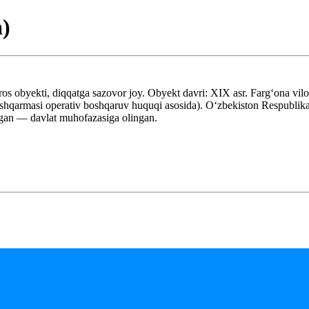
)
 obyekti, diqqatga sazovor joy. Obyekt davri: XIX asr. Fargʻona vilo
hqarmasi operativ boshqaruv huquqi asosida). Oʻzbekiston Respublika
lgan — davlat muhofazasiga olingan.