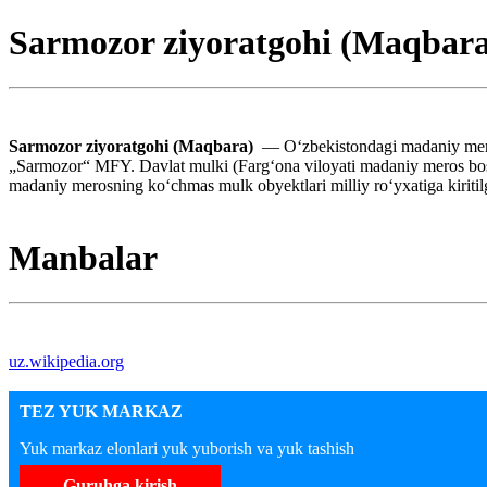
Sarmozor ziyoratgohi (Maqbara
Sarmozor ziyoratgohi (Maqbara)
— Oʻzbekistondagi madaniy meros
„Sarmozor“ MFY. Davlat mulki (Fargʻona viloyati madaniy meros bos
madaniy merosning koʻchmas mulk obyektlari milliy roʻyxatiga kiriti
Manbalar
uz.wikipedia.org
TEZ YUK MARKAZ
Yuk markaz elonlari yuk yuborish va yuk tashish
Guruhga kirish