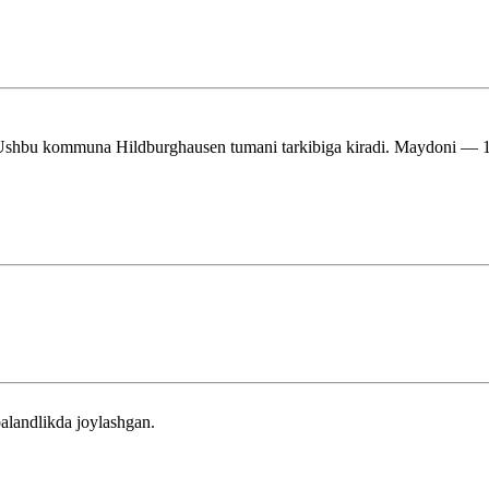
shbu kommuna Hildburghausen tumani tarkibiga kiradi. Maydoni — 16,2
alandlikda joylashgan.