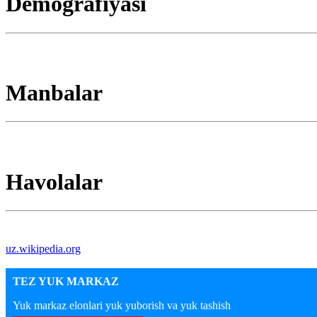
Demografiyasi
Manbalar
Havolalar
uz.wikipedia.org
TEZ YUK MARKAZ
Yuk markaz elonlari yuk yuborish va yuk tashish