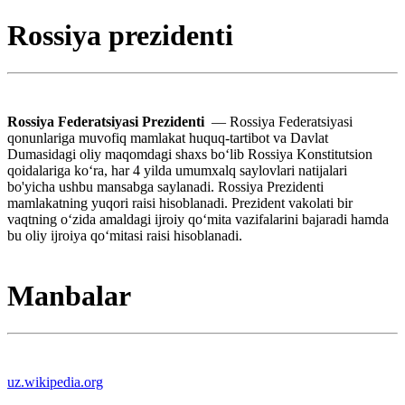
Rossiya prezidenti
Rossiya Federatsiyasi Prezidenti
— Rossiya Federatsiyasi
qonunlariga muvofiq mamlakat huquq-tartibot va Davlat
Dumasidagi oliy maqomdagi shaxs boʻlib Rossiya Konstitutsion
qoidalariga koʻra, har 4 yilda umumxalq saylovlari natijalari
bo'yicha ushbu mansabga saylanadi. Rossiya Prezidenti
mamlakatning yuqori raisi hisoblanadi. Prezident vakolati bir
vaqtning oʻzida amaldagi ijroiy qoʻmita vazifalarini bajaradi hamda
bu oliy ijroiya qoʻmitasi raisi hisoblanadi.
Manbalar
uz.wikipedia.org