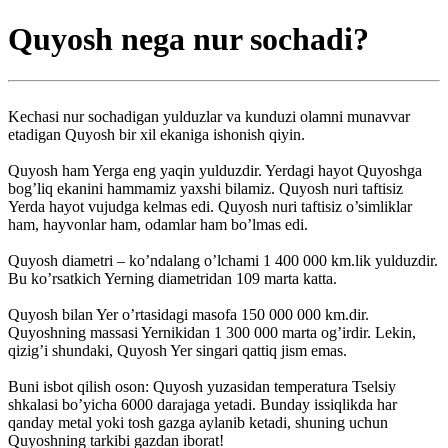
Quyosh nega nur sochadi?
Kechasi nur sochadigan yulduzlar va kunduzi olamni munavvar
etadigan Quyosh bir xil ekaniga ishonish qiyin.
Quyosh ham Yerga eng yaqin yulduzdir. Yerdagi hayot Quyoshga
bog’liq ekanini hammamiz yaxshi bilamiz. Quyosh nuri taftisiz
Yerda hayot vujudga kelmas edi. Quyosh nuri taftisiz o’simliklar
ham, hayvonlar ham, odamlar ham bo’lmas edi.
Quyosh diametri – ko’ndalang o’lchami 1 400 000 km.lik yulduzdir.
Bu ko’rsatkich Yerning diametridan 109 marta katta.
Quyosh bilan Yer o’rtasidagi masofa 150 000 000 km.dir.
Quyoshning massasi Yernikidan 1 300 000 marta og’irdir. Lekin,
qizig’i shundaki, Quyosh Yer singari qattiq jism emas.
Buni isbot qilish oson: Quyosh yuzasidan temperatura Tselsiy
shkalasi bo’yicha 6000 darajaga yetadi. Bunday issiqlikda har
qanday metal yoki tosh gazga aylanib ketadi, shuning uchun
Quyoshning tarkibi gazdan iborat!