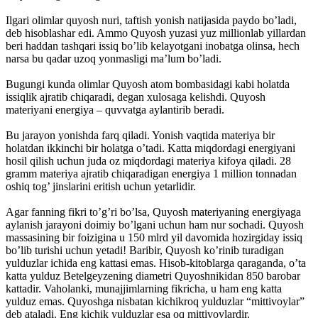
Ilgari olimlar quyosh nuri, taftish yonish natijasida paydo bo’ladi,
deb hisoblashar edi. Ammo Quyosh yuzasi yuz millionlab yillardan
beri haddan tashqari issiq bo’lib kelayotgani inobatga olinsa, hech
narsa bu qadar uzoq yonmasligi ma’lum bo’ladi.
Bugungi kunda olimlar Quyosh atom bombasidagi kabi holatda
issiqlik ajratib chiqaradi, degan xulosaga kelishdi. Quyosh
materiyani energiya – quvvatga aylantirib beradi.
Bu jarayon yonishda farq qiladi. Yonish vaqtida materiya bir
holatdan ikkinchi bir holatga o’tadi. Katta miqdordagi energiyani
hosil qilish uchun juda oz miqdordagi materiya kifoya qiladi. 28
gramm materiya ajratib chiqaradigan energiya 1 million tonnadan
oshiq tog’ jinslarini eritish uchun yetarlidir.
Agar fanning fikri to’g’ri bo’lsa, Quyosh materiyaning energiyaga
aylanish jarayoni doimiy bo’lgani uchun ham nur sochadi. Quyosh
massasining bir foizigina u 150 mlrd yil davomida hozirgiday issiq
bo’lib turishi uchun yetadi! Baribir, Quyosh ko’rinib turadigan
yulduzlar ichida eng kattasi emas. Hisob-kitoblarga qaraganda, o’ta
katta yulduz Betelgeyzening diametri Quyoshnikidan 850 barobar
kattadir. Vaholanki, munajjimlarning fikricha, u ham eng katta
yulduz emas. Quyoshga nisbatan kichikroq yulduzlar “mittivoylar”
deb ataladi. Eng kichik yulduzlar esa oq mittivoylardir.