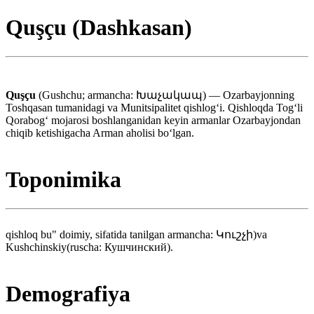
Quşçu (Dashkasan)
Quşçu
(Gushchu; armancha: Խաչակապ) — Ozarbayjonning
Toshqasan tumanidagi va Munitsipalitet qishlogʻi. Qishloqda Togʻli
Qorabogʻ mojarosi boshlanganidan keyin armanlar Ozarbayjondan
chiqib ketishigacha Arman aholisi boʻlgan.
Toponimika
qishloq bu" doimiy, sifatida tanilgan armancha: Կուշչի)va
Kushchinskiy(ruscha: Кушчинский).
Demografiya