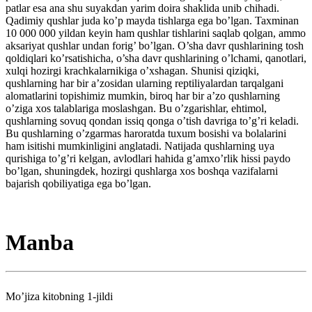
patlar esa ana shu suyakdan yarim doira shaklida unib chihadi.
Qadimiy qushlar juda ko’p mayda tishlarga ega bo’lgan. Taxminan
10 000 000 yildan keyin ham qushlar tishlarini saqlab qolgan, ammo
aksariyat qushlar undan forig’ bo’lgan. O’sha davr qushlarining tosh
qoldiqlari ko’rsatishicha, o’sha davr qushlarining o’lchami, qanotlari,
xulqi hozirgi krachkalarnikiga o’xshagan. Shunisi qiziqki,
qushlarning har bir a’zosidan ularning reptiliyalardan tarqalgani
alomatlarini topishimiz mumkin, biroq har bir a’zo qushlarning
o’ziga xos talablariga moslashgan. Bu o’zgarishlar, ehtimol,
qushlarning sovuq qondan issiq qonga o’tish davriga to’g’ri keladi.
Bu qushlarning o’zgarmas haroratda tuxum bosishi va bolalarini
ham isitishi mumkinligini anglatadi. Natijada qushlarning uya
qurishiga to’g’ri kelgan, avlodlari hahida g’amxo’rlik hissi paydo
bo’lgan, shuningdek, hozirgi qushlarga xos boshqa vazifalarni
bajarish qobiliyatiga ega bo’lgan.
Manba
Mo’jiza kitobning 1-jildi