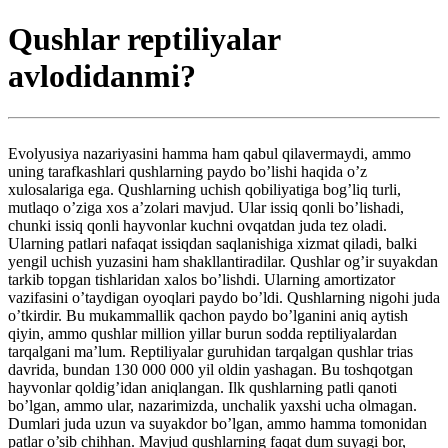
Qushlar reptiliyalar
avlodidanmi?
Evolyusiya nazariyasini hamma ham qabul qilavermaydi, ammo
uning tarafkashlari qushlarning paydo bo’lishi haqida o’z
xulosalariga ega. Qushlarning uchish qobiliyatiga bog’liq turli,
mutlaqo o’ziga xos a’zolari mavjud. Ular issiq qonli bo’lishadi,
chunki issiq qonli hayvonlar kuchni ovqatdan juda tez oladi.
Ularning patlari nafaqat issiqdan saqlanishiga xizmat qiladi, balki
yengil uchish yuzasini ham shakllantiradilar. Qushlar og’ir suyakdan
tarkib topgan tishlaridan xalos bo’lishdi. Ularning amortizator
vazifasini o’taydigan oyoqlari paydo bo’ldi. Qushlarning nigohi juda
o’tkirdir. Bu mukammallik qachon paydo bo’lganini aniq aytish
qiyin, ammo qushlar million yillar burun sodda reptiliyalardan
tarqalgani ma’lum. Reptiliyalar guruhidan tarqalgan qushlar trias
davrida, bundan 130 000 000 yil oldin yashagan. Bu toshqotgan
hayvonlar qoldig’idan aniqlangan. Ilk qushlarning patli qanoti
bo’lgan, ammo ular, nazarimizda, unchalik yaxshi ucha olmagan.
Dumlari juda uzun va suyakdor bo’lgan, ammo hamma tomonidan
patlar o’sib chihhan. Mavjud qushlarning faqat dum suyagi bor,