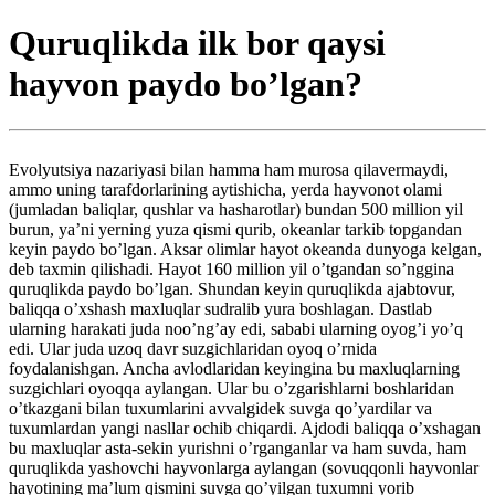
Quruqlikda ilk bor qaysi
hayvon paydo bo’lgan?
Evolyutsiya nazariyasi bilan hamma ham murosa qilavermaydi,
ammo uning tarafdorlarining aytishicha, yerda hayvonot olami
(jumladan baliqlar, qushlar va hasharotlar) bundan 500 million yil
burun, ya’ni yerning yuza qismi qurib, okeanlar tarkib topgandan
keyin paydo bo’lgan. Aksar olimlar hayot okeanda dunyoga kelgan,
deb taxmin qilishadi. Hayot 160 million yil o’tgandan so’nggina
quruqlikda paydo bo’lgan. Shundan keyin quruqlikda ajabtovur,
baliqqa o’xshash maxluqlar sudralib yura boshlagan. Dastlab
ularning harakati juda noo’ng’ay edi, sababi ularning oyog’i yo’q
edi. Ular juda uzoq davr suzgichlaridan oyoq o’rnida
foydalanishgan. Ancha avlodlaridan keyingina bu maxluqlarning
suzgichlari oyoqqa aylangan. Ular bu o’zgarishlarni boshlaridan
o’tkazgani bilan tuxumlarini avvalgidek suvga qo’yardilar va
tuxumlardan yangi nasllar ochib chiqardi. Ajdodi baliqqa o’xshagan
bu maxluqlar asta-sekin yurishni o’rganganlar va ham suvda, ham
quruqlikda yashovchi hayvonlarga aylangan (sovuqqonli hayvonlar
hayotining ma’lum qismini suvga qo’yilgan tuxumni yorib