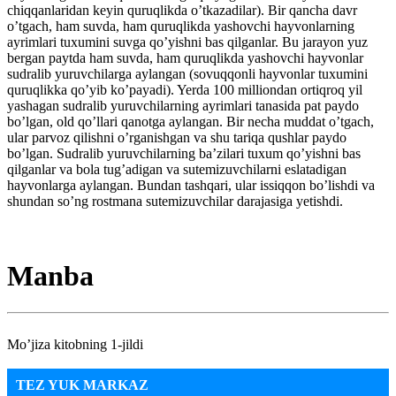
chiqqanlaridan keyin quruqlikda o’tkazadilar). Bir qancha davr
o’tgach, ham suvda, ham quruqlikda yashovchi hayvonlarning
ayrimlari tuxumini suvga qo’yishni bas qilganlar. Bu jarayon yuz
bergan paytda ham suvda, ham quruqlikda yashovchi hayvonlar
sudralib yuruvchilarga aylangan (sovuqqonli hayvonlar tuxumini
quruqlikka qo’yib ko’payadi). Yerda 100 milliondan ortiqroq yil
yashagan sudralib yuruvchilarning ayrimlari tanasida pat paydo
bo’lgan, old qo’llari qanotga aylangan. Bir necha muddat o’tgach,
ular parvoz qilishni o’rganishgan va shu tariqa qushlar paydo
bo’lgan. Sudralib yuruvchilarning ba’zilari tuxum qo’yishni bas
qilganlar va bola tug’adigan va sutemizuvchilarni eslatadigan
hayvonlarga aylangan. Bundan tashqari, ular issiqqon bo’lishdi va
shundan so’ng rostmana sutemizuvchilar darajasiga yetishdi.
Manba
Mo’jiza kitobning 1-jildi
TEZ YUK MARKAZ