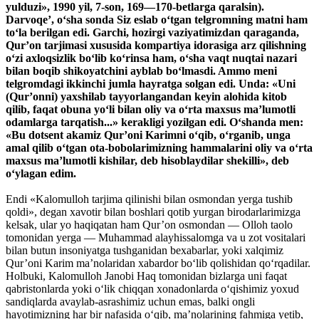
yulduzi», 1990 yil, 7-son, 169—170-betlarga qaralsin).
Darvoqe’, o‘sha sonda Siz eslab o‘tgan telgromning matni ham
to‘la berilgan edi. Garchi, hozirgi vaziyatimizdan qaraganda,
Qur’on tarjimasi xususida kompartiya idorasiga arz qilishning
o‘zi axloqsizlik bo‘lib ko‘rinsa ham, o‘sha vaqt nuqtai nazari
bilan boqib shikoyatchini ayblab bo‘lmasdi. Ammo meni
telgromdagi ikkinchi jumla hayratga solgan edi. Unda: «Uni
(Qur’onni) yaxshilab tayyorlangandan keyin alohida kitob
qilib, faqat obuna yo‘li bilan oliy va o‘rta maxsus ma’lumotli
odamlarga tarqatish...» kerakligi yozilgan edi. O‘shanda men:
«Bu dotsent akamiz Qur’oni Karimni o‘qib, o‘rganib, unga
amal qilib o‘tgan ota-bobolarimizning hammalarini oliy va o‘rta
maxsus ma’lumotli kishilar, deb hisoblaydilar shekilli», deb
o‘ylagan edim.
Endi «Kalomulloh tarjima qilinishi bilan osmondan yerga tushib
qoldi», degan xavotir bilan boshlari qotib yurgan birodarlarimizga
kelsak, ular yo haqiqatan ham Qur’on osmondan — Olloh taolo
tomonidan yerga — Muhammad alayhissalomga va u zot vositalari
bilan butun insoniyatga tushganidan bexabarlar, yoki xalqimiz
Qur’oni Karim ma’nolaridan xabardor bo‘lib qolishidan qo‘rqadilar.
Holbuki, Kalomulloh Janobi Haq tomonidan bizlarga uni faqat
qabristonlarda yoki o‘lik chiqqan xonadonlarda o‘qishimiz yoxud
sandiqlarda avaylab-asrashimiz uchun emas, balki ongli
hayotimizning har bir nafasida o‘qib, ma’nolarining fahmiga yetib,