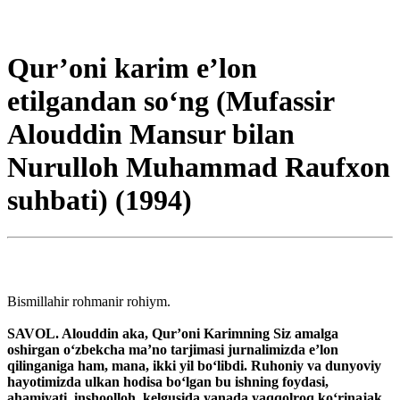
Qur’oni karim e’lon
etilgandan so‘ng (Mufassir
Alouddin Mansur bilan
Nurulloh Muhammad Raufxon
suhbati) (1994)
Bismillahir rohmanir rohiym.
SAVOL. Alouddin aka, Qur’oni Karimning Siz amalga
oshirgan o‘zbekcha ma’no tarjimasi jurnalimizda e’lon
qilinganiga ham, mana, ikki yil bo‘libdi. Ruhoniy va dunyoviy
hayotimizda ulkan hodisa bo‘lgan bu ishning foydasi,
ahamiyati, inshoolloh, kelgusida yanada yaqqolroq ko‘rinajak