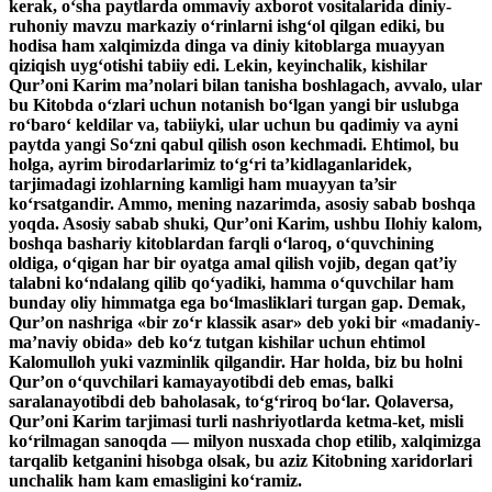
kerak, o‘sha paytlarda ommaviy axborot vositalarida diniy-
ruhoniy mavzu markaziy o‘rinlarni ishg‘ol qilgan ediki, bu
hodisa ham xalqimizda dinga va diniy kitoblarga muayyan
qiziqish uyg‘otishi tabiiy edi. Lekin, keyinchalik, kishilar
Qur’oni Karim ma’nolari bilan tanisha boshlagach, avvalo, ular
bu Kitobda o‘zlari uchun notanish bo‘lgan yangi bir uslubga
ro‘baro‘ keldilar va, tabiiyki, ular uchun bu qadimiy va ayni
paytda yangi So‘zni qabul qilish oson kechmadi. Ehtimol, bu
holga, ayrim birodarlarimiz to‘g‘ri ta’kidlaganlaridek,
tarjimadagi izohlarning kamligi ham muayyan ta’sir
ko‘rsatgandir. Ammo, mening nazarimda, asosiy sabab boshqa
yoqda. Asosiy sabab shuki, Qur’oni Karim, ushbu Ilohiy kalom,
boshqa bashariy kitoblardan farqli o‘laroq, o‘quvchining
oldiga, o‘qigan har bir oyatga amal qilish vojib, degan qat’iy
talabni ko‘ndalang qilib qo‘yadiki, hamma o‘quvchilar ham
bunday oliy himmatga ega bo‘lmasliklari turgan gap. Demak,
Qur’on nashriga «bir zo‘r klassik asar» deb yoki bir «madaniy-
ma’naviy obida» deb ko‘z tutgan kishilar uchun ehtimol
Kalomulloh yuki vazminlik qilgandir. Har holda, biz bu holni
Qur’on o‘quvchilari kamayayotibdi deb emas, balki
saralanayotibdi deb baholasak, to‘g‘riroq bo‘lar. Qolaversa,
Qur’oni Karim tarjimasi turli nashriyotlarda ketma-ket, misli
ko‘rilmagan sanoqda — milyon nusxada chop etilib, xalqimizga
tarqalib ketganini hisobga olsak, bu aziz Kitobning xaridorlari
unchalik ham kam emasligini ko‘ramiz.