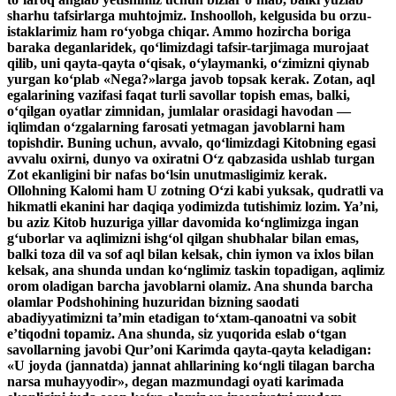
sharhu tafsirlarga muhtojmiz. Inshoolloh, kelgusida bu orzu-
istaklarimiz ham ro‘yobga chiqar. Ammo hozircha boriga
baraka deganlaridek, qo‘limizdagi tafsir-tarjimaga murojaat
qilib, uni qayta-qayta o‘qisak, o‘ylaymanki, o‘zimizni qiynab
yurgan ko‘plab «Nega?»larga javob topsak kerak. Zotan, aql
egalarining vazifasi faqat turli savollar topish emas, balki,
o‘qilgan oyatlar zimnidan, jumlalar orasidagi havodan —
iqlimdan o‘zgalarning farosati yetmagan javoblarni ham
topishdir. Buning uchun, avvalo, qo‘limizdagi Kitobning egasi
avvalu oxirni, dunyo va oxiratni O‘z qabzasida ushlab turgan
Zot ekanligini bir nafas bo‘lsin unutmasligimiz kerak.
Ollohning Kalomi ham U zotning O‘zi kabi yuksak, qudratli va
hikmatli ekanini har daqiqa yodimizda tutishimiz lozim. Ya’ni,
bu aziz Kitob huzuriga yillar davomida ko‘nglimizga ingan
g‘uborlar va aqlimizni ishg‘ol qilgan shubhalar bilan emas,
balki toza dil va sof aql bilan kelsak, chin iymon va ixlos bilan
kelsak, ana shunda undan ko‘nglimiz taskin topadigan, aqlimiz
orom oladigan barcha javoblarni olamiz. Ana shunda barcha
olamlar Podshohining huzuridan bizning saodati
abadiyyatimizni ta’min etadigan to‘xtam-qanoatni va sobit
e’tiqodni topamiz. Ana shunda, siz yuqorida eslab o‘tgan
savollarning javobi Qur’oni Karimda qayta-qayta keladigan:
«U joyda (jannatda) jannat ahllarining ko‘ngli tilagan barcha
narsa muhayyodir», degan mazmundagi oyati karimada