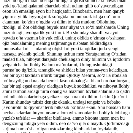
nozil bo‘lgan tildan boshqa bir tilga o‘girish shunchaki havas bilan
yoki qo‘ldagi qalamni charxlab olish uchun qilib qo‘yaveradigan
oson ish emasligi ayon bir haqiqatdir. Binobarin, men ham qariyb
yigirma yillik tayyorgarlik so‘ngida bu muborak ishga qo‘l urar
ekanman, ko‘zim o‘ngida va dilim to‘rida mudom Ollohning
rizoligi, ul Zot oldidagi buyuk mas’uliyat va ro‘zi mahsharda Uning
huzuridagi javobgarlik yuki turdi. Bu shunday sharafli va ayni
paytda o‘ta vazmin bir yuk ediki, uning oldida o‘zimga o‘xshagan
ojiz bandalarning mening tarjimamga nisbatan bildiradigan
munosabatlari — ularning olqishlari yoki tanqidlari juda yengil
narsaga aylanib qoladi. Shuning uchun men Yaratganning O‘zidan
madad tilab, nihoyat darajada cheklangan diniy bilimim va iqtidorim
yetganicha bu Ilohiy Kalom ma’nolarini, Uning uslubidagi
purma’no tig‘izlik, taranglik va shiddat bilan yonma-yon keladigan,
har bir oyat taxtidan ufurib turgan Qudsiy Mehrni, so‘z ila ifodalab
bo‘lmaydigan darajada bemisl fasohat-balog‘at bilan barobar turgan,
har bir aql egasi anglay oladigan buyuk soddalikni va nihoyat Ilohiy
amru farmonlardagi turfa ohang va mazmun tovlanishlarini alo qadri
hol millatdoshlarimizga yetkazishga harakat qildim. Lekin Qur’oni
Karim shunday tubsiz dengiz ekanki, undagi tengsiz va bebaho
javohirotni to qiyomat terib bitkazib bo‘lmas ekan. Shu boisdan ham
necha asrlardan buyon ne-ne allomayi zamonlar bu Ilohiy kitoblarga
yuzlab tafsirlar — sharhlar bitdilar-u, ammo bironta inson men bu
dengizning tubiga yeta oldim, deb da’vo qila olmaydi. Qo‘limizdagi
tarjima ham o‘sha o‘tgan ustozlarning kitoblaridan foydalanib,