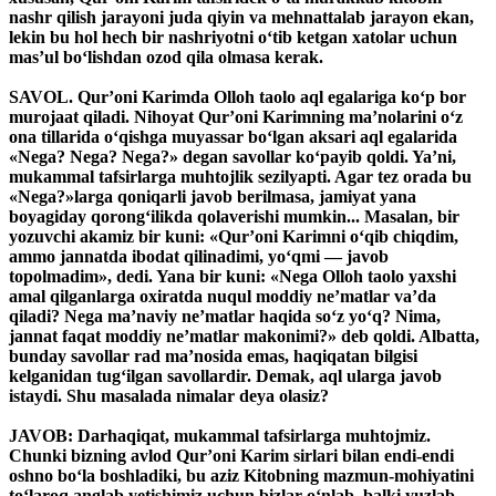
nashr qilish jarayoni juda qiyin va mehnattalab jarayon ekan,
lekin bu hol hech bir nashriyotni o‘tib ketgan xatolar uchun
mas’ul bo‘lishdan ozod qila olmasa kerak.
SAVOL. Qur’oni Karimda Olloh taolo aql egalariga ko‘p bor
murojaat qiladi. Nihoyat Qur’oni Karimning ma’nolarini o‘z
ona tillarida o‘qishga muyassar bo‘lgan aksari aql egalarida
«Nega? Nega? Nega?» degan savollar ko‘payib qoldi. Ya’ni,
mukammal tafsirlarga muhtojlik sezilyapti. Agar tez orada bu
«Nega?»larga qoniqarli javob berilmasa, jamiyat yana
boyagiday qorong‘ilikda qolaverishi mumkin... Masalan, bir
yozuvchi akamiz bir kuni: «Qur’oni Karimni o‘qib chiqdim,
ammo jannatda ibodat qilinadimi, yo‘qmi — javob
topolmadim», dedi. Yana bir kuni: «Nega Olloh taolo yaxshi
amal qilganlarga oxiratda nuqul moddiy ne’matlar va’da
qiladi? Nega ma’naviy ne’matlar haqida so‘z yo‘q? Nima,
jannat faqat moddiy ne’matlar makonimi?» deb qoldi. Albatta,
bunday savollar rad ma’nosida emas, haqiqatan bilgisi
kelganidan tug‘ilgan savollardir. Demak, aql ularga javob
istaydi. Shu masalada nimalar deya olasiz?
JAVOB: Darhaqiqat, mukammal tafsirlarga muhtojmiz.
Chunki bizning avlod Qur’oni Karim sirlari bilan endi-endi
oshno bo‘la boshladiki, bu aziz Kitobning mazmun-mohiyatini
to‘laroq anglab yetishimiz uchun bizlar o‘nlab, balki yuzlab