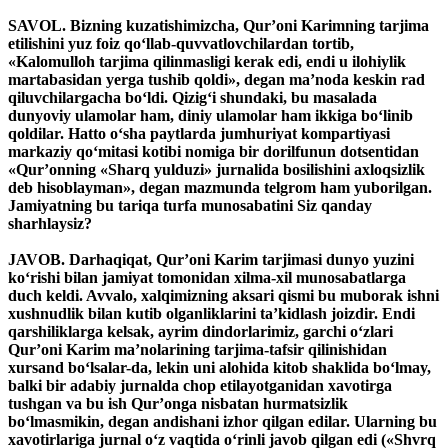
SAVOL. Bizning kuzatishimizcha, Qur’oni Karimning tarjima
etilishini yuz foiz qo‘llab-quvvatlovchilardan tortib,
«Kalomulloh tarjima qilinmasligi kerak edi, endi u ilohiylik
martabasidan yerga tushib qoldi», degan ma’noda keskin rad
qiluvchilargacha bo‘ldi. Qizig‘i shundaki, bu masalada
dunyoviy ulamolar ham, diniy ulamolar ham ikkiga bo‘linib
qoldilar. Hatto o‘sha paytlarda jumhuriyat kompartiyasi
markaziy qo‘mitasi kotibi nomiga bir dorilfunun dotsentidan
«Qur’onning «Sharq yulduzi» jurnalida bosilishini axloqsizlik
deb hisoblayman», degan mazmunda telgrom ham yuborilgan.
Jamiyatning bu tariqa turfa munosabatini Siz qanday
sharhlaysiz?
JAVOB. Darhaqiqat, Qur’oni Karim tarjimasi dunyo yuzini
ko‘rishi bilan jamiyat tomonidan xilma-xil munosabatlarga
duch keldi. Avvalo, xalqimizning aksari qismi bu muborak ishni
xushnudlik bilan kutib olganliklarini ta’kidlash joizdir. Endi
qarshiliklarga kelsak, ayrim dindorlarimiz, garchi o‘zlari
Qur’oni Karim ma’nolarining tarjima-tafsir qilinishidan
xursand bo‘lsalar-da, lekin uni alohida kitob shaklida bo‘lmay,
balki bir adabiy jurnalda chop etilayotganidan xavotirga
tushgan va bu ish Qur’onga nisbatan hurmatsizlik
bo‘lmasmikin, degan andishani izhor qilgan edilar. Ularning bu
xavotirlariga jurnal o‘z vaqtida o‘rinli javob qilgan edi («Shvrq