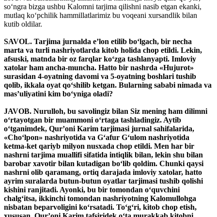
so‘ngra bizga ushbu Kalomni tarjima qilishni nasib etgan ekanki,
mutlaq ko‘pchilik hammillatlarimiz bu voqeani xursandlik bilan
kutib oldilar.
SAVOL. Tarjima jurnalda e’lon etilib bo‘lgach, bir necha
marta va turli nashriyotlarda kitob holida chop etildi. Lekin,
afsuski, matnda bir oz farqlar ko‘zga tashlanyapti. Imloviy
xatolar ham ancha-muncha. Hatto bir nashrda «Hujurot»
surasidan 4-oyatning davomi va 5-oyatning boshlari tushib
qolib, ikkala oyat qo‘shilib ketgan. Bularning sababi nimada va
mas’uliyatini kim bo‘yniga oladi?
JAVOB. Nurulloh, bu savolingiz bilan Siz mening ham dilimni
o‘rtayotgan bir muammoni o‘rtaga tashladingiz. Aytib
o‘tganimdek, Qur’oni Karim tarjimasi jurnal sahifalarida,
«Cho‘lpon» nashriyotida va G‘afur G‘ulom nashriyotida
ketma-ket qariyb milyon nusxada chop etildi. Men har bir
nashrni tarjima muallifi sifatida intiqlik bilan, lekin shu bilan
barobar xavotir bilan kutadigan bo‘lib qoldim. Chunki qaysi
nashrni olib qaramang, ortiq darajada imloviy xatolar, hatto
ayrim suralarda butun-butun oyatlar tarjimasi tushib qolishi
kishini ranjitadi. Ayonki, bu bir tomondan o‘quvchini
chalg‘itsa, ikkinchi tomondan nashriyotning Kalomullohga
nisbatan beparvoligini ko‘rsatadi. To‘g‘ri, kitob chop etish,
xususan, Qur’oni Karim tafsiridek o‘ta murakkab kitobni