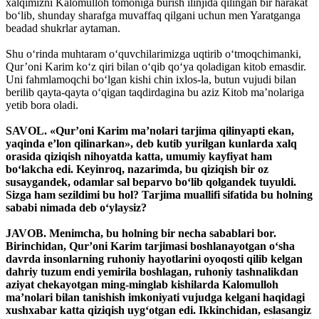
xalqimizni Kalomulloh tomoniga burish ilinjida qilingan bir harakat
bo‘lib, shunday sharafga muvaffaq qilgani uchun men Yaratganga
beadad shukrlar aytaman.
Shu o‘rinda muhtaram o‘quvchilarimizga uqtirib o‘tmoqchimanki,
Qur’oni Karim ko‘z qiri bilan o‘qib qo‘ya qoladigan kitob emasdir.
Uni fahmlamoqchi bo‘lgan kishi chin ixlos-la, butun vujudi bilan
berilib qayta-qayta o‘qigan taqdirdagina bu aziz Kitob ma’nolariga
yetib bora oladi.
SAVOL. «Qur’oni Karim ma’nolari tarjima qilinyapti ekan,
yaqinda e’lon qilinarkan», deb kutib yurilgan kunlarda xalq
orasida qiziqish nihoyatda katta, umumiy kayfiyat ham
bo‘lakcha edi. Keyinroq, nazarimda, bu qiziqish bir oz
susaygandek, odamlar sal beparvo bo‘lib qolgandek tuyuldi.
Sizga ham sezildimi bu hol? Tarjima muallifi sifatida bu holning
sababi nimada deb o‘ylaysiz?
JAVOB. Menimcha, bu holning bir necha sabablari bor.
Birinchidan, Qur’oni Karim tarjimasi boshlanayotgan o‘sha
davrda insonlarning ruhoniy hayotlarini oyoqosti qilib kelgan
dahriy tuzum endi yemirila boshlagan, ruhoniy tashnalikdan
aziyat chekayotgan ming-minglab kishilarda Kalomulloh
ma’nolari bilan tanishish imkoniyati vujudga kelgani haqidagi
xushxabar katta qiziqish uyg‘otgan edi. Ikkinchidan, eslasangiz