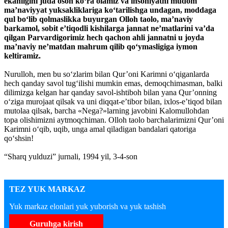
ekanligini juda oson ko‘ra olamiz va insoniyatni mudom
ma’naviyyat yuksakliklariga ko‘tarilishga undagan, moddaga
qul bo‘lib qolmaslikka buyurgan Olloh taolo, ma’naviy
barkamol, sobit e’tiqodli kishilarga jannat ne’matlarini va’da
qilgan Parvardigorimiz hech qachon ahli jannatni u joyda
ma’naviy ne’matdan mahrum qilib qo‘ymasligiga iymon
keltiramiz.
Nurulloh, men bu so‘zlarim bilan Qur’oni Karimni o‘qiganlarda
hech qanday savol tug‘ilishi mumkin emas, demoqchimasman, balki
dilimizga kelgan har qanday savol-ishtiboh bilan yana Qur’onning
o‘ziga murojaat qilsak va uni diqqat-e’tibor bilan, ixlos-e’tiqod bilan
mutolaa qilsak, barcha «Nega?»larning javobini Kalomullohdan
topa olishimizni aytmoqchiman. Olloh taolo barchalarimizni Qur’oni
Karimni o‘qib, uqib, unga amal qiladigan bandalari qatoriga
qo‘shsin!
“Sharq yulduzi” jurnali, 1994 yil, 3-4-son
TEZ YUK MARKAZ
Yuk markaz elonlari yuk yuborish va yuk tashish
Guruhga kirish