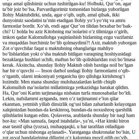
unga amal qilishimiz uchun tushirilgan-ku! Holbuki, Qur’on, agar
ta’bir joiz bo‘lsa, Parvardigorimiz tomonidan bizlarga yuborilgan
Ilohiy Maktubdirki, unda, agar o‘qib, uqib, amal qilsak, ikki
dunyoimiz saodatini ta’min etadigan Ilohiy yo‘l-yo‘riq va amru
farmonlar bordir. Xo‘sh, endi agar Qur’on tilidan bexabar bo‘lsak-
chi? U holda bu aziz Kitobning ma’nolarini o‘z tilimizga o‘girib,
imkon qadar Kalomullohga yaqinlashish bizlarning ezgu vazifamiz
va muqaddas burchimiz bo‘lib qolmaydimi?! Axir, maktub yuborgan
Zot o‘quvchilar faqat u maktubning ohanglariga mahliyo
bo‘lishlaridan yoki o‘sha maktub bitilgan varaqning hoshiyasidagi
bezaklarga hushlari uchib, maftun bo‘lib qolishlaridan rozi bo‘lmasa
kerak. Aksincha, shunday Ilohiy Maktub olish baxtiga noil bo‘lgan
har bir o‘quvchi — Inson darhol undagi Ilohiy farmonlarni o‘qib-
o‘rganib, ularni imkoniyati yetganicha ijro qilishga kirishmog‘i
lozimdir. Men mana shunday mulohazalardan kelib chiqib
Kalomulloh ma’nolarini millatimizga yetkazishga harakat qildim.
Ha, Qur’oni Karim tarjimasiga nisbatan turfa munosabatlar bo‘ldi.
Lekin, nafsilamrni aytganda, men o‘z tarjimamni e’lon qilar
ekanman, yetmish yillab dinsizlik og‘usi bilan zaharlanib kelayotgan
xalqimizdan bundan-da keskinroq, bundan-da noxushroq qarshilik
qilishlarini kutgan edim. Qolaversa, arablarda shunday bir naql ham
bor-ku: «Man sannafa, faqod istahdafa», ya’ni, «Har kimki biron
asar tasnif qilsa (yozsa), muhaqqaqki, u har tarafdan otiladigan
o‘qlar uchun nishonga aylanadi». Yaratganga shukronalar bo‘lsin, U
zot avval bandalarining dillarini o‘z kalomiga moyil qilib qo‘yib,