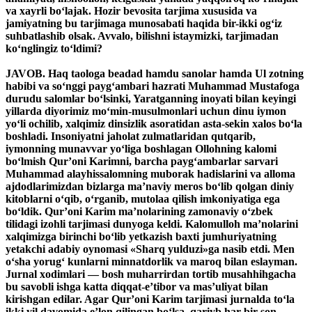
va xayrli bo‘lajak. Hozir bevosita tarjima xususida va
jamiyatning bu tarjimaga munosabati haqida bir-ikki og‘iz
suhbatlashib olsak. Avvalo, bilishni istaymizki, tarjimadan
ko‘nglingiz to‘ldimi?
JAVOB. Haq taologa beadad hamdu sanolar hamda Ul zotning
habibi va so‘nggi payg‘ambari hazrati Muhammad Mustafoga
durudu salomlar bo‘lsinki, Yaratganning inoyati bilan keyingi
yillarda diyorimiz mo‘min-musulmonlari uchun dinu iymon
yo‘li ochilib, xalqimiz dinsizlik asoratidan asta-sekin xalos bo‘la
boshladi. Insoniyatni jaholat zulmatlaridan qutqarib,
iymonning munavvar yo‘liga boshlagan Ollohning kalomi
bo‘lmish Qur’oni Karimni, barcha payg‘ambarlar sarvari
Muhammad alayhissalomning muborak hadislarini va alloma
ajdodlarimizdan bizlarga ma’naviy meros bo‘lib qolgan diniy
kitoblarni o‘qib, o‘rganib, mutolaa qilish imkoniyatiga ega
bo‘ldik. Qur’oni Karim ma’nolarining zamonaviy o‘zbek
tilidagi izohli tarjimasi dunyoga keldi. Kalomulloh ma’nolarini
xalqimizga birinchi bo‘lib yetkazish baxti jumhuriyatning
yetakchi adabiy oynomasi «Sharq yulduzi»ga nasib etdi. Men
o‘sha yorug‘ kunlarni minnatdorlik va maroq bilan eslayman.
Jurnal xodimlari — bosh muharrirdan tortib musahhihgacha
bu savobli ishga katta diqqat-e’tibor va mas’uliyat bilan
kirishgan edilar. Agar Qur’oni Karim tarjimasi jurnalda to‘la
ikki yil davomida e’lon qilingan bo‘lsa, qariyb har bir son