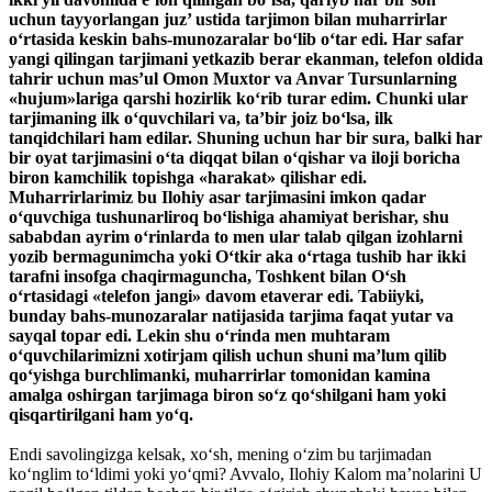
uchun tayyorlangan juz’ ustida tarjimon bilan muharrirlar
o‘rtasida keskin bahs-munozaralar bo‘lib o‘tar edi. Har safar
yangi qilingan tarjimani yetkazib berar ekanman, telefon oldida
tahrir uchun mas’ul Omon Muxtor va Anvar Tursunlarning
«hujum»lariga qarshi hozirlik ko‘rib turar edim. Chunki ular
tarjimaning ilk o‘quvchilari va, ta’bir joiz bo‘lsa, ilk
tanqidchilari ham edilar. Shuning uchun har bir sura, balki har
bir oyat tarjimasini o‘ta diqqat bilan o‘qishar va iloji boricha
biron kamchilik topishga «harakat» qilishar edi.
Muharrirlarimiz bu Ilohiy asar tarjimasini imkon qadar
o‘quvchiga tushunarliroq bo‘lishiga ahamiyat berishar, shu
sababdan ayrim o‘rinlarda to men ular talab qilgan izohlarni
yozib bermagunimcha yoki O‘tkir aka o‘rtaga tushib har ikki
tarafni insofga chaqirmaguncha, Toshkent bilan O‘sh
o‘rtasidagi «telefon jangi» davom etaverar edi. Tabiiyki,
bunday bahs-munozaralar natijasida tarjima faqat yutar va
sayqal topar edi. Lekin shu o‘rinda men muhtaram
o‘quvchilarimizni xotirjam qilish uchun shuni ma’lum qilib
qo‘yishga burchlimanki, muharrirlar tomonidan kamina
amalga oshirgan tarjimaga biron so‘z qo‘shilgani ham yoki
qisqartirilgani ham yo‘q.
Endi savolingizga kelsak, xo‘sh, mening o‘zim bu tarjimadan
ko‘nglim to‘ldimi yoki yo‘qmi? Avvalo, Ilohiy Kalom ma’nolarini U