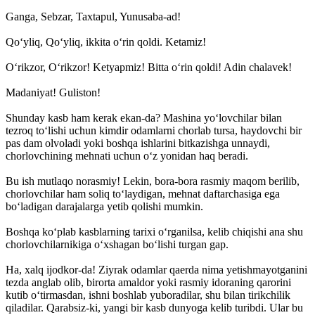
Ganga, Sebzar, Taxtapul, Yunusaba-ad!
Qo‘yliq, Qo‘yliq, ikkita o‘rin qoldi. Ketamiz!
O‘rikzor, O‘rikzor! Ketyapmiz! Bitta o‘rin qoldi! Adin chalavek!
Madaniyat! Guliston!
Shunday kasb ham kerak ekan-da? Mashina yo‘lovchilar bilan
tezroq to‘lishi uchun kimdir odamlarni chorlab tursa, haydovchi bir
pas dam olvoladi yoki boshqa ishlarini bitkazishga unnaydi,
chorlovchining mehnati uchun o‘z yonidan haq beradi.
Bu ish mutlaqo norasmiy! Lekin, bora-bora rasmiy maqom berilib,
chorlovchilar ham soliq to‘laydigan, mehnat daftarchasiga ega
bo‘ladigan darajalarga yetib qolishi mumkin.
Boshqa ko‘plab kasblarning tarixi o‘rganilsa, kelib chiqishi ana shu
chorlovchilarnikiga o‘xshagan bo‘lishi turgan gap.
Ha, xalq ijodkor-da! Ziyrak odamlar qaerda nima yetishmayotganini
tezda anglab olib, birorta amaldor yoki rasmiy idoraning qarorini
kutib o‘tirmasdan, ishni boshlab yuboradilar, shu bilan tirikchilik
qiladilar. Qarabsiz-ki, yangi bir kasb dunyoga kelib turibdi. Ular bu