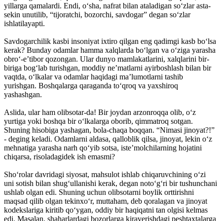
yillarga qamalardi. Endi, o‘sha, nafrat bilan ataladigan so‘zlar asta-
sekin unutilib, “tijoratchi, bozorchi, savdogar” degan so‘zlar
ishlatilayapti.
Savdogarchilik kasbi insoniyat ixtiro qilgan eng qadimgi kasb bo‘lsa
kerak? Bunday odamlar hamma xalqlarda bo‘lgan va o‘ziga yarasha
obro‘-e’tibor qozongan. Ular dunyo mamlakatlarini, xalqlarini bir-
biriga bog‘lab turishgan, moddiy ne’matlarni ayirboshlash bilan bir
vaqtda, o‘lkalar va odamlar haqidagi ma’lumotlarni tashib
yurishgan. Boshqalarga qaraganda to‘qroq va yaxshiroq
yashashgan.
Aslida, ular ham olibsotar-da! Bir joydan arzonroqqa olib, o‘z
yurtiga yoki boshqa bir o‘lkalarga oborib, qimmatroq sotgan.
Shuning hisobiga yashagan, bola-chaqa boqqan. “Nimasi jinoyat?!”
- deging keladi. Odamlarni aldasa, qalloblik qilsa, jinoyat, lekin o‘z
mehnatiga yarasha narh qo‘yib sotsa, iste’molchilarning hojatini
chiqarsa, risoladagidek ish emasmi?
Sho‘rolar davridagi siyosat, mahsulot ishlab chiqaruvchining o‘zi
uni sotish bilan shug‘ullanishi kerak, degan noto‘g‘ri bir tushunchani
ushlab olgan edi. Shuning uchun olibsotarni boylik orttirishni
maqsad qilib olgan tekinxo‘r, muttaham, deb qoralagan va jinoyat
kodekslariga kiritib qo‘ygan, oddiy bir haqiqatni tan olgisi kelmas
edi. Masalan, shaharlardagi bozorlarga kiraverishdagi peshtaxtalarga