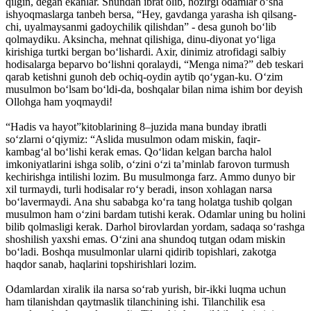
qilgin, degan ekanlar. Shundan ibrat olib, hozirgi odamlar o‘sha
ishyoqmaslarga tanbeh bersa, “Hey, gavdanga yarasha ish qilsang-
chi, uyalmaysanmi gadoychilik qilishdan” - desa gunoh bo‘lib
qolmaydiku. Aksincha, mehnat qilishiga, dinu-diyonat yo‘liga
kirishiga turtki bergan bo‘lishardi. Axir, dinimiz atrofidagi salbiy
hodisalarga beparvo bo‘lishni qoralaydi, “Menga nima?” deb teskari
qarab ketishni gunoh deb ochiq-oydin aytib qo‘ygan-ku. O‘zim
musulmon bo‘lsam bo‘ldi-da, boshqalar bilan nima ishim bor deyish
Ollohga ham yoqmaydi!
“Hadis va hayot”kitoblarining 8–juzida mana bunday ibratli
so‘zlarni o‘qiymiz: “Aslida musulmon odam miskin, faqir-
kambag‘al bo‘lishi kerak emas. Qo‘lidan kelgan barcha halol
imkoniyatlarini ishga solib, o‘zini o‘zi ta’minlab farovon turmush
kechirishga intilishi lozim. Bu musulmonga farz. Ammo dunyo bir
xil turmaydi, turli hodisalar ro‘y beradi, inson xohlagan narsa
bo‘lavermaydi. Ana shu sababga ko‘ra tang holatga tushib qolgan
musulmon ham o‘zini bardam tutishi kerak. Odamlar uning bu holini
bilib qolmasligi kerak. Darhol birovlardan yordam, sadaqa so‘rashga
shoshilish yaxshi emas. O‘zini ana shundoq tutgan odam miskin
bo‘ladi. Boshqa musulmonlar ularni qidirib topishlari, zakotga
haqdor sanab, haqlarini topshirishlari lozim.
Odamlardan xiralik ila narsa so‘rab yurish, bir-ikki luqma uchun
ham tilanishdan qaytmaslik tilanchining ishi. Tilanchilik esa