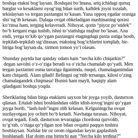
boshqa etakni bog‘laysan. Boshqasi bo‘lmasa, ariq ichidagi quruq
barglar va kesaklarni oyog‘ing bilan surib, kaftdek joyni tozalab,
tekislaysan va tergan paxtangni to‘kasan. Yana oppoq egatlar orasiga
sho‘ng‘ib ketasan. Dalaga ovqat obkeladigan mashinaning qorasi
ko‘rinsa ham, terging kelaveradi. Nihoyat, qorin “piyoz po‘stidek”
bo‘b ketgani esga tushib, ishni to‘xtatishga majbur bo‘lasan. Ana
endi, yerga to‘kib qo‘ygan paxtangni etagingdagi paxta ustiga bosib,
tepkilab-tepkilab sig‘dirasan, etakning bog‘ichlarini tortqilab, bir-
biriga bog‘laysan-da, xirmon tomon yo‘l olasan.
Shunday paytda har qanday odam ham “necha kilo chiqarkin?”
degan savolni o‘z-o‘ziga beradi va o‘zicha chamalab qo‘yadi. Men
tergan paxtamni osma taroziga ilganimda, nuqul, chamalaganimdan
kam chiqardi. Alam qiladi! Belingni og‘ritib tersangu, kilosi o‘zing
chamalagandek chiqmasa! Bunisi ham mayli, haqiqiy alam
qiladigani boshqa yoqda.
Sheriklaring bilan birga etaklarni sayxon bir joyga yoyib, dasturxon
qilasan. Ertalab ishni boshlashdan oldin idish-tovog‘ingni qo‘ygan
joyga borib, “lash-lush”ingni olib kelasan. Kelguningcha ovqat
suzilayotgan joy ochirit bo‘b ketadi. Navbatga turasan. Nihoyat,
ovqat tegadi. Endi, dasturxon tevaragiga chordona qurvolib,
to‘g‘rab, o‘rtaga qo‘yilgan non bilan ovqatni paqqos tushira
boshlaysan. Nafslar bir oz orom olgandan keyin gaplashish
boshlanadi. Har doim eng birinchi gap “Necha kilo terding?”