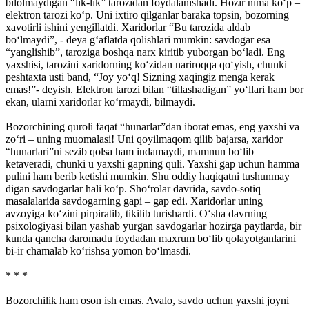
bilolmaydigan “lik-lik” tarozidan foydalanishadi. Hozir nima ko‘p –
elektron tarozi ko‘p. Uni ixtiro qilganlar baraka topsin, bozorning
xavotirli ishini yengillatdi. Xaridorlar “Bu tarozida aldab
bo‘lmaydi”, - deya g‘aflatda qolishlari mumkin: savdogar esa
“yanglishib”, taroziga boshqa narx kiritib yuborgan bo‘ladi. Eng
yaxshisi, tarozini xaridorning ko‘zidan nariroqqa qo‘yish, chunki
peshtaxta usti band, “Joy yo‘q! Sizning xaqingiz menga kerak
emas!”- deyish. Elektron tarozi bilan “tillashadigan” yo‘llari ham bor
ekan, ularni xaridorlar ko‘rmaydi, bilmaydi.
Bozorchining quroli faqat “hunarlar”dan iborat emas, eng yaxshi va
zo‘ri – uning muomalasi! Uni qoyilmaqom qilib bajarsa, xaridor
“hunarlari”ni sezib qolsa ham indamaydi, mamnun bo‘lib
ketaveradi, chunki u yaxshi gapning quli. Yaxshi gap uchun hamma
pulini ham berib ketishi mumkin. Shu oddiy haqiqatni tushunmay
digan savdogarlar hali ko‘p. Sho‘rolar davrida, savdo-sotiq
masalalarida savdogarning gapi – gap edi. Xaridorlar uning
avzoyiga ko‘zini pirpiratib, tikilib turishardi. O‘sha davrning
psixologiyasi bilan yashab yurgan savdogarlar hozirga paytlarda, bir
kunda qancha daromadu foydadan maxrum bo‘lib qolayotganlarini
bi-ir chamalab ko‘rishsa yomon bo‘lmasdi.
* * *
Bozorchilik ham oson ish emas. Avalo, savdo uchun yaxshi joyni