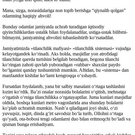
Mana, sizga, norasidalariga non topib berishga “qiynalib qolgan”
odamning haqiqiy ahvoli!
Bunday odamlar jamiyatda uchrab turadigan iqtisodiy
qiyinchiliklardan ustalik bilan foydalanadilar, ustiga-ustak bilibmi-
bilmaymi, jamiyatning ahvolini tubanlashtirib ko‘rsatadilar.
Jamiyatimizda «tilanchilik mafiyasi» «tilanchilik sistemasi» vujudga
kelayotgandek ko‘rinadi. Aks holda, masjidlar yon atrofidagi
tilanchilar qaerda turishini belgilab beradigan, begona tilanchi
ko‘ringan zahoti quvlab yuboradigan «rahbar» shaxslar paydo
bo‘lganini qanday tushuntirish mumkin. Aftidan, bu «sistema» dan
manfaatdor kishilar ko‘lami kengroqqa o‘xshaydi.
Fursatdan foydalanib, yana bir salbiy masalani o‘rtaga tashlashni
lozim ko‘rdik. Ba’zi onalar norasida bolalarini o‘qitish, mehnatga
o‘rgatish o‘rniga tilanchilikka o‘rgatayaptilar. Juma kunlari masjidlar
oldida, boshqa kunlari metro vagonlarida ana shunday bolalarni
ko‘plab uchratish mumkin. Nash’a qiladigani joyi shuki, o‘zi
yuvuqsiz, isqirt, dinda g‘irt savodsiz bo‘la turib, Ollohni o‘rtaga
qo‘yadi, ota-bobosi tengi odamlarni duo bilan eritmoqchi bo‘ladi va
qisman bunga erishadiyam.