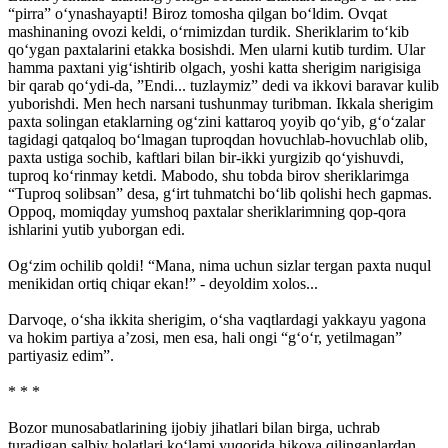
“pirra” o‘ynashayapti! Biroz tomosha qilgan bo‘ldim. Ovqat
mashinaning ovozi keldi, o‘rnimizdan turdik. Sheriklarim to‘kib
qo‘ygan paxtalarini etakka bosishdi. Men ularni kutib turdim. Ular
hamma paxtani yig‘ishtirib olgach, yoshi katta sherigim narigisiga
bir qarab qo‘ydi-da, ”Endi... tuzlaymiz” dedi va ikkovi baravar kulib
yuborishdi. Men hech narsani tushunmay turibman. Ikkala sherigim
paxta solingan etaklarning og‘zini kattaroq yoyib qo‘yib, g‘o‘zalar
tagidagi qatqaloq bo‘lmagan tuproqdan hovuchlab-hovuchlab olib,
paxta ustiga sochib, kaftlari bilan bir-ikki yurgizib qo‘yishuvdi,
tuproq ko‘rinmay ketdi. Mabodo, shu tobda birov sheriklarimga
“Tuproq solibsan” desa, g‘irt tuhmatchi bo‘lib qolishi hech gapmas.
Oppoq, momiqday yumshoq paxtalar sheriklarimning qop-qora
ishlarini yutib yuborgan edi.
Og‘zim ochilib qoldi! “Mana, nima uchun sizlar tergan paxta nuqul
menikidan ortiq chiqar ekan!” - deyoldim xolos...
Darvoqe, o‘sha ikkita sherigim, o‘sha vaqtlardagi yakkayu yagona
va hokim partiya a’zosi, men esa, hali ongi “g‘o‘r, yetilmagan”
partiyasiz edim”.
* * *
Bozor munosabatlarining ijobiy jihatlari bilan birga, uchrab
turadigan salbiy holatlari ko‘lami yuqorida hikoya qilinganlardan