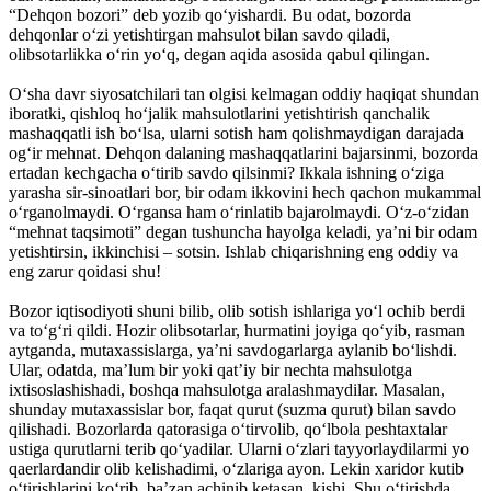
“Dehqon bozori” deb yozib qo‘yishardi. Bu odat, bozorda
dehqonlar o‘zi yetishtirgan mahsulot bilan savdo qiladi,
olibsotarlikka o‘rin yo‘q, degan aqida asosida qabul qilingan.
O‘sha davr siyosatchilari tan olgisi kelmagan oddiy haqiqat shundan
iboratki, qishloq ho‘jalik mahsulotlarini yetishtirish qanchalik
mashaqqatli ish bo‘lsa, ularni sotish ham qolishmaydigan darajada
og‘ir mehnat. Dehqon dalaning mashaqqatlarini bajarsinmi, bozorda
ertadan kechgacha o‘tirib savdo qilsinmi? Ikkala ishning o‘ziga
yarasha sir-sinoatlari bor, bir odam ikkovini hech qachon mukammal
o‘rganolmaydi. O‘rgansa ham o‘rinlatib bajarolmaydi. O‘z-o‘zidan
“mehnat taqsimoti” degan tushuncha hayolga keladi, ya’ni bir odam
yetishtirsin, ikkinchisi – sotsin. Ishlab chiqarishning eng oddiy va
eng zarur qoidasi shu!
Bozor iqtisodiyoti shuni bilib, olib sotish ishlariga yo‘l ochib berdi
va to‘g‘ri qildi. Hozir olibsotarlar, hurmatini joyiga qo‘yib, rasman
aytganda, mutaxassislarga, ya’ni savdogarlarga aylanib bo‘lishdi.
Ular, odatda, ma’lum bir yoki qat’iy bir nechta mahsulotga
ixtisoslashishadi, boshqa mahsulotga aralashmaydilar. Masalan,
shunday mutaxassislar bor, faqat qurut (suzma qurut) bilan savdo
qilishadi. Bozorlarda qatorasiga o‘tirvolib, qo‘lbola peshtaxtalar
ustiga qurutlarni terib qo‘yadilar. Ularni o‘zlari tayyorlaydilarmi yo
qaerlardandir olib kelishadimi, o‘zlariga ayon. Lekin xaridor kutib
o‘tirishlarini ko‘rib, ba’zan achinib ketasan, kishi. Shu o‘tirishda