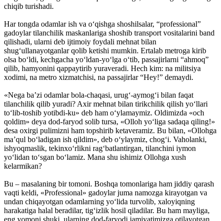
chiqib turishadi.
Har tongda odamlar ish va o‘qishga shoshilsalar, “professional”
gadoylar tilanchilik maskanlariga shoshib transport vositalarini band
qilishadi, ularni deb ijtimoiy foydali mehnat bilan
shug‘ullanayotganlar qolib ketishi mumkin. Ertalab metroga kirib
olsa bo‘ldi, kechgacha yo‘ldan-yo‘lga o‘tib, passajirlarni “ahmoq”
qilib, hamyonini qappaytirib yuraveradi. Hech kim: na militsiya
xodimi, na metro xizmatchisi, na passajirlar “Hey!” demaydi.
«Nega ba’zi odamlar bola-chaqasi, urug‘-aymog‘i bilan faqat
tilanchilik qilib yuradi? Axir mehnat bilan tirikchilik qilish yo‘llari
to‘lib-toshib yotibdi-ku» deb ham o‘ylamaymiz. Oldimizda «och
qoldim» deya dod-faryod solib tursa, «Olloh yo‘liga sadaqa qiling!»
desa oxirgi pulimizni ham topshirib ketaveramiz. Bu bilan, «Ollohga
ma’qul bo‘ladigan ish qildim», deb o‘ylaymiz, chog‘i. Vaholanki,
ishyoqmaslik, tekinxo‘rlikni rag‘batlantirgan, tilanchini iymon
yo‘lidan to‘sgan bo‘lamiz. Mana shu ishimiz Ollohga xush
kelarmikan?
Bu – masalaning bir tomoni. Boshqa tomonlariga ham jiddiy qarash
vaqti keldi, «Professional» gadoylar juma namozga kirayotgan va
undan chiqayotgan odamlarning yo‘lida turvolib, xaloyiqning
harakatiga halal beradilar, tig‘izlik hosil qiladilar. Bu ham mayliga,
eng yomoni shuki, ularning dod-faryodi jamiyatimizga otilayotgan