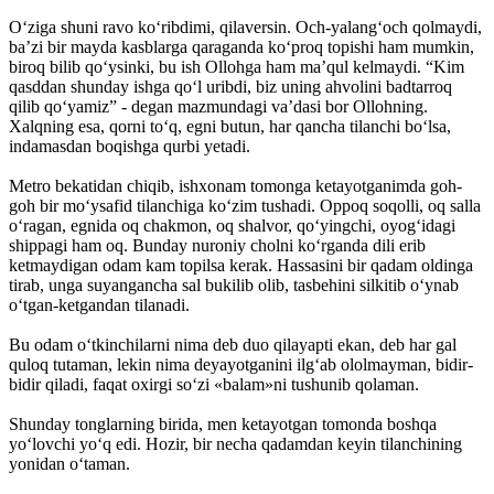
O‘ziga shuni ravo ko‘ribdimi, qilaversin. Och-yalang‘och qolmaydi,
ba’zi bir mayda kasblarga qaraganda ko‘proq topishi ham mumkin,
biroq bilib qo‘ysinki, bu ish Ollohga ham ma’qul kelmaydi. “Kim
qasddan shunday ishga qo‘l uribdi, biz uning ahvolini badtarroq
qilib qo‘yamiz” - degan mazmundagi va’dasi bor Ollohning.
Xalqning esa, qorni to‘q, egni butun, har qancha tilanchi bo‘lsa,
indamasdan boqishga qurbi yetadi.
Metro bekatidan chiqib, ishxonam tomonga ketayotganimda goh-
goh bir mo‘ysafid tilanchiga ko‘zim tushadi. Oppoq soqolli, oq salla
o‘ragan, egnida oq chakmon, oq shalvor, qo‘yingchi, oyog‘idagi
shippagi ham oq. Bunday nuroniy cholni ko‘rganda dili erib
ketmaydigan odam kam topilsa kerak. Hassasini bir qadam oldinga
tirab, unga suyangancha sal bukilib olib, tasbehini silkitib o‘ynab
o‘tgan-ketgandan tilanadi.
Bu odam o‘tkinchilarni nima deb duo qilayapti ekan, deb har gal
quloq tutaman, lekin nima deyayotganini ilg‘ab ololmayman, bidir-
bidir qiladi, faqat oxirgi so‘zi «balam»ni tushunib qolaman.
Shunday tonglarning birida, men ketayotgan tomonda boshqa
yo‘lovchi yo‘q edi. Hozir, bir necha qadamdan keyin tilanchining
yonidan o‘taman.