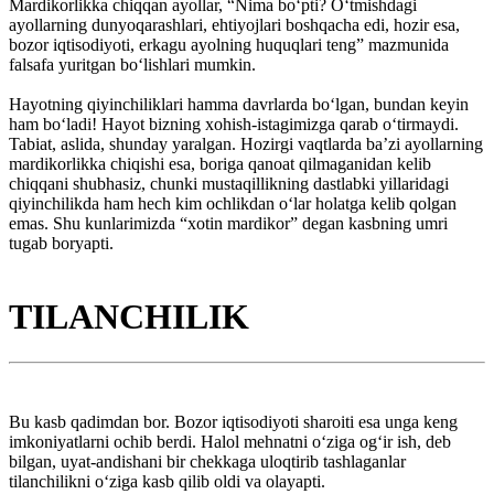
Mardikorlikka chiqqan ayollar, “Nima bo‘pti? O‘tmishdagi
ayollarning dunyoqarashlari, ehtiyojlari boshqacha edi, hozir esa,
bozor iqtisodiyoti, erkagu ayolning huquqlari teng” mazmunida
falsafa yuritgan bo‘lishlari mumkin.
Hayotning qiyinchiliklari hamma davrlarda bo‘lgan, bundan keyin
ham bo‘ladi! Hayot bizning xohish-istagimizga qarab o‘tirmaydi.
Tabiat, aslida, shunday yaralgan. Hozirgi vaqtlarda ba’zi ayollarning
mardikorlikka chiqishi esa, boriga qanoat qilmaganidan kelib
chiqqani shubhasiz, chunki mustaqillikning dastlabki yillaridagi
qiyinchilikda ham hech kim ochlikdan o‘lar holatga kelib qolgan
emas. Shu kunlarimizda “xotin mardikor” degan kasbning umri
tugab boryapti.
TILANCHILIK
Bu kasb qadimdan bor. Bozor iqtisodiyoti sharoiti esa unga keng
imkoniyatlarni ochib berdi. Halol mehnatni o‘ziga og‘ir ish, deb
bilgan, uyat-andishani bir chekkaga uloqtirib tashlaganlar
tilanchilikni o‘ziga kasb qilib oldi va olayapti.