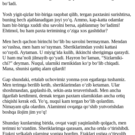
bo‘ladi.
Yosh yigit-qizlar bir-biriga raqobat qilib, tergan paxtasini surishtirsa,
buning hech ajablanadigan joyi yo‘q. Ammo, kap-katta odamlar
ham bir-biriga xuddi shu savolni bersa, ajablanmay bo‘ladimi!
Ehtimol, bu ham paxta terimining o‘ziga xos gashtidur?
Men hech qachon birinchi bo‘lib bu savolni bermayman. Mendan
so‘rashsa, men ham so‘rayman. Sheriklarimdan yoshi kattasi
so‘raydi. Aytaman. U miyig‘ida kulib, ikkinchi sherigimga qaraydi.
U ham ma’noli jilmayib qo‘yadi. Hayron bo‘laman, “Sizlarniki-
chi?” deyman. Nuqul, ularniki menikidan ko‘p bo‘lib chiqadi.
Mana, shunisi qattiq alam qilardi!
Gap shundaki, ertalab uchovimiz yonma-yon egatlarga tushamiz.
Men terimga berilib ketib, sheriklarimdan o‘zib ketaman. Ular
shoshmasdan, gaplashi-ib, sekin-asta teraverishadi. Men ancha
ilgarilab ketdimmi, demak tergan paxtam ularnikidan ancha ortiq
chiqishi kerak edi. Yo‘q, nuqul kam tergan bo‘lib qolardim.
Nimayam qila olardim. Alamimni ovqatga qo‘shib yutvorishdan
boshqa ilojim jim yo‘q!
Shunday kunlarning birida, ovqat vaqti yaqinlashib qolgach, men
terimni to‘xtatdim. Sheriklarimga qarasam, ancha ortda o‘tirishibdi.
Etakni yelkalab ularning yoniga bordim. Etaklari ustiga o‘tirvolib