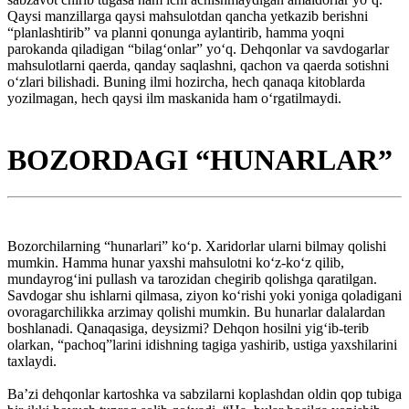
Qaysi manzillarga qaysi mahsulotdan qancha yetkazib berishni
“planlashtirib” va planni qonunga aylantirib, hamma yoqni
parokanda qiladigan “bilag‘onlar” yo‘q. Dehqonlar va savdogarlar
mahsulotlarni qaerda, qanday saqlashni, qachon va qaerda sotishni
o‘zlari bilishadi. Buning ilmi hozircha, hech qanaqa kitoblarda
yozilmagan, hech qaysi ilm maskanida ham o‘rgatilmaydi.
BOZORDAGI “HUNARLAR”
Bozorchilarning “hunarlari” ko‘p. Xaridorlar ularni bilmay qolishi
mumkin. Hamma hunar yaxshi mahsulotni ko‘z-ko‘z qilib,
mundayrog‘ini pullash va tarozidan chegirib qolishga qaratilgan.
Savdogar shu ishlarni qilmasa, ziyon ko‘rishi yoki yoniga qoladigani
ovoragarchilikka arzimay qolishi mumkin. Bu hunarlar dalalardan
boshlanadi. Qanaqasiga, deysizmi? Dehqon hosilni yig‘ib-terib
olarkan, “pachoq”larini idishning tagiga yashirib, ustiga yaxshilarini
taxlaydi.
Ba’zi dehqonlar kartoshka va sabzilarni koplashdan oldin qop tubiga