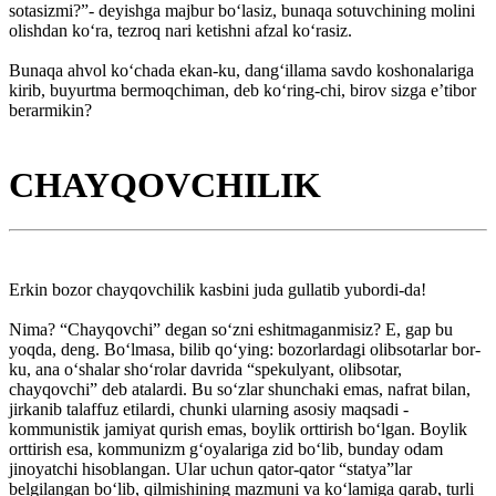
sotasizmi?”- deyishga majbur bo‘lasiz, bunaqa sotuvchining molini
olishdan ko‘ra, tezroq nari ketishni afzal ko‘rasiz.
Bunaqa ahvol ko‘chada ekan-ku, dang‘illama savdo koshonalariga
kirib, buyurtma bermoqchiman, deb ko‘ring-chi, birov sizga e’tibor
berarmikin?
CHAYQOVCHILIK
Erkin bozor chayqovchilik kasbini juda gullatib yubordi-da!
Nima? “Chayqovchi” degan so‘zni eshitmaganmisiz? E, gap bu
yoqda, deng. Bo‘lmasa, bilib qo‘ying: bozorlardagi olibsotarlar bor-
ku, ana o‘shalar sho‘rolar davrida “spekulyant, olibsotar,
chayqovchi” deb atalardi. Bu so‘zlar shunchaki emas, nafrat bilan,
jirkanib talaffuz etilardi, chunki ularning asosiy maqsadi -
kommunistik jamiyat qurish emas, boylik orttirish bo‘lgan. Boylik
orttirish esa, kommunizm g‘oyalariga zid bo‘lib, bunday odam
jinoyatchi hisoblangan. Ular uchun qator-qator “statya”lar
belgilangan bo‘lib, qilmishining mazmuni va ko‘lamiga qarab, turli