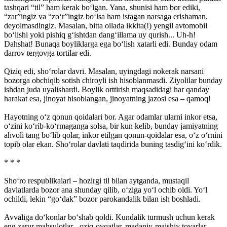
tashqari “til” ham kerak bo‘lgan. Yana, shunisi ham bor ediki,
“zar”ingiz va “zo‘r”ingiz bo‘lsa ham istagan narsaga erishaman,
deyolmasdingiz. Masalan, bitta oilada ikkita(!) yengil avtomobil
bo‘lishi yoki pishiq g‘ishtdan dang‘illama uy qurish... Uh-h!
Dahshat! Bunaqa boyliklarga ega bo‘lish xatarli edi. Bunday odam
darrov tergovga tortilar edi.
Qiziq edi, sho‘rolar davri. Masalan, uyingdagi nokerak narsani
bozorga obchiqib sotish chiroyli ish hisoblanmasdi. Ziyolilar bunday
ishdan juda uyalishardi. Boylik orttirish maqsadidagi har qanday
harakat esa, jinoyat hisoblangan, jinoyatning jazosi esa – qamoq!
Hayotning o‘z qonun qoidalari bor. Agar odamlar ularni inkor etsa,
o‘zini ko‘rib-ko‘rmaganga solsa, bir kun kelib, bunday jamiyatning
ahvoli tang bo‘lib qolar, inkor etilgan qonun-qoidalar esa, o‘z o‘rnini
topib olar ekan. Sho‘rolar davlati taqdirida buning tasdig‘ini ko‘rdik.
* * *
Sho‘ro respublikalari – hozirgi til bilan aytganda, mustaqil
davlatlarda bozor ana shunday qilib, o‘ziga yo‘l ochib oldi. Yo‘l
ochildi, lekin “go‘dak” bozor parokandalik bilan ish boshladi.
Avvaliga do‘konlar bo‘shab qoldi. Kundalik turmush uchun kerak
eng zarur mahsulotlar - oziq-ovqatlar, madaniy-maishiy tovarlar