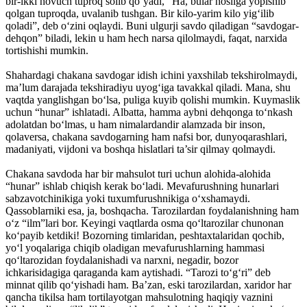
bir-ikki hovuch tuproq solib qo‘yadi, “Ha, bular hosilga yopishib
qolgan tuproqda, uvalanib tushgan. Bir kilo-yarim kilo yig‘ilib
qoladi”, deb o‘zini oqlaydi. Buni ulgurji savdo qiladigan “savdogar-
dehqon” biladi, lekin u ham hech narsa qilolmaydi, faqat, narxida
tortishishi mumkin.
Shahardagi chakana savdogar idish ichini yaxshilab tekshirolmaydi,
ma’lum darajada tekshiradiyu uyog‘iga tavakkal qiladi. Mana, shu
vaqtda yanglishgan bo‘lsa, puliga kuyib qolishi mumkin. Kuymaslik
uchun “hunar” ishlatadi. Albatta, hamma aybni dehqonga to‘nkash
adolatdan bo‘lmas, u ham nimalardandir alamzada bir inson,
qolaversa, chakana savdogarning ham nafsi bor, dunyoqarashlari,
madaniyati, vijdoni va boshqa hislatlari ta’sir qilmay qolmaydi.
Chakana savdoda har bir mahsulot turi uchun alohida-alohida
“hunar” ishlab chiqish kerak bo‘ladi. Mevafurushning hunarlari
sabzavotchinikiga yoki tuxumfurushnikiga o‘xshamaydi.
Qassoblarniki esa, ja, boshqacha. Tarozilardan foydalanishning ham
o‘z “ilm”lari bor. Keyingi vaqtlarda osma qo‘ltarozilar chunonan
ko‘payib ketdiki! Bozorning timlaridan, peshtaxtalaridan qochib,
yo‘l yoqalariga chiqib oladigan mevafurushlarning hammasi
qo‘ltarozidan foydalanishadi va narxni, negadir, bozor
ichkarisidagiga qaraganda kam aytishadi. “Tarozi to‘g‘ri” deb
minnat qilib qo‘yishadi ham. Ba’zan, eski tarozilardan, xaridor har
qancha tikilsa ham tortilayotgan mahsulotning haqiqiy vaznini