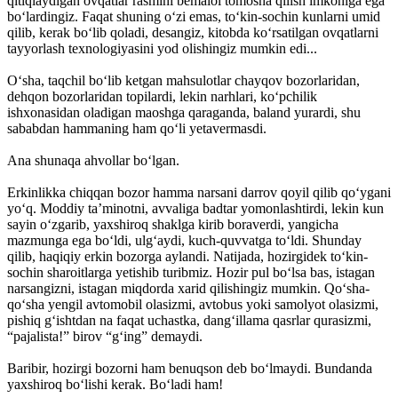
qitiqlaydigan ovqatlar rasmini bemalol tomosha qilish imkoniga ega
bo‘lardingiz. Faqat shuning o‘zi emas, to‘kin-sochin kunlarni umid
qilib, kerak bo‘lib qoladi, desangiz, kitobda ko‘rsatilgan ovqatlarni
tayyorlash texnologiyasini yod olishingiz mumkin edi...
O‘sha, taqchil bo‘lib ketgan mahsulotlar chayqov bozorlaridan,
dehqon bozorlaridan topilardi, lekin narhlari, ko‘pchilik
ishxonasidan oladigan maoshga qaraganda, baland yurardi, shu
sababdan hammaning ham qo‘li yetavermasdi.
Ana shunaqa ahvollar bo‘lgan.
Erkinlikka chiqqan bozor hamma narsani darrov qoyil qilib qo‘ygani
yo‘q. Moddiy ta’minotni, avvaliga badtar yomonlashtirdi, lekin kun
sayin o‘zgarib, yaxshiroq shaklga kirib boraverdi, yangicha
mazmunga ega bo‘ldi, ulg‘aydi, kuch-quvvatga to‘ldi. Shunday
qilib, haqiqiy erkin bozorga aylandi. Natijada, hozirgidek to‘kin-
sochin sharoitlarga yetishib turibmiz. Hozir pul bo‘lsa bas, istagan
narsangizni, istagan miqdorda xarid qilishingiz mumkin. Qo‘sha-
qo‘sha yengil avtomobil olasizmi, avtobus yoki samolyot olasizmi,
pishiq g‘ishtdan na faqat uchastka, dang‘illama qasrlar qurasizmi,
“pajalista!” birov “g‘ing” demaydi.
Baribir, hozirgi bozorni ham benuqson deb bo‘lmaydi. Bundanda
yaxshiroq bo‘lishi kerak. Bo‘ladi ham!