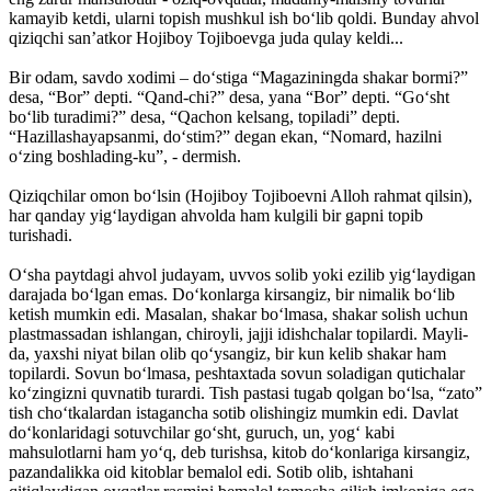
kamayib ketdi, ularni topish mushkul ish bo‘lib qoldi. Bunday ahvol
qiziqchi san’atkor Hojiboy Tojiboevga juda qulay keldi...
Bir odam, savdo xodimi – do‘stiga “Magaziningda shakar bormi?”
desa, “Bor” depti. “Qand-chi?” desa, yana “Bor” depti. “Go‘sht
bo‘lib turadimi?” desa, “Qachon kelsang, topiladi” depti.
“Hazillashayapsanmi, do‘stim?” degan ekan, “Nomard, hazilni
o‘zing boshlading-ku”, - dermish.
Qiziqchilar omon bo‘lsin (Hojiboy Tojiboevni Alloh rahmat qilsin),
har qanday yig‘laydigan ahvolda ham kulgili bir gapni topib
turishadi.
O‘sha paytdagi ahvol judayam, uvvos solib yoki ezilib yig‘laydigan
darajada bo‘lgan emas. Do‘konlarga kirsangiz, bir nimalik bo‘lib
ketish mumkin edi. Masalan, shakar bo‘lmasa, shakar solish uchun
plastmassadan ishlangan, chiroyli, jajji idishchalar topilardi. Mayli-
da, yaxshi niyat bilan olib qo‘ysangiz, bir kun kelib shakar ham
topilardi. Sovun bo‘lmasa, peshtaxtada sovun soladigan qutichalar
ko‘zingizni quvnatib turardi. Tish pastasi tugab qolgan bo‘lsa, “zato”
tish cho‘tkalardan istagancha sotib olishingiz mumkin edi. Davlat
do‘konlaridagi sotuvchilar go‘sht, guruch, un, yog‘ kabi
mahsulotlarni ham yo‘q, deb turishsa, kitob do‘konlariga kirsangiz,
pazandalikka oid kitoblar bemalol edi. Sotib olib, ishtahani