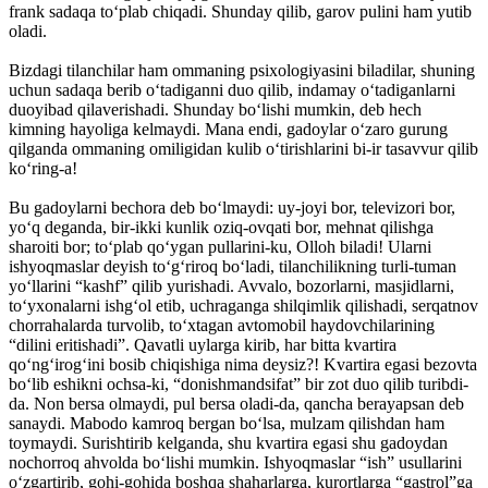
frank sadaqa to‘plab chiqadi. Shunday qilib, garov pulini ham yutib
oladi.
Bizdagi tilanchilar ham ommaning psixologiyasini biladilar, shuning
uchun sadaqa berib o‘tadiganni duo qilib, indamay o‘tadiganlarni
duoyibad qilaverishadi. Shunday bo‘lishi mumkin, deb hech
kimning hayoliga kelmaydi. Mana endi, gadoylar o‘zaro gurung
qilganda ommaning omiligidan kulib o‘tirishlarini bi-ir tasavvur qilib
ko‘ring-a!
Bu gadoylarni bechora deb bo‘lmaydi: uy-joyi bor, televizori bor,
yo‘q deganda, bir-ikki kunlik oziq-ovqati bor, mehnat qilishga
sharoiti bor; to‘plab qo‘ygan pullarini-ku, Olloh biladi! Ularni
ishyoqmaslar deyish to‘g‘riroq bo‘ladi, tilanchilikning turli-tuman
yo‘llarini “kashf” qilib yurishadi. Avvalo, bozorlarni, masjidlarni,
to‘yxonalarni ishg‘ol etib, uchraganga shilqimlik qilishadi, serqatnov
chorrahalarda turvolib, to‘xtagan avtomobil haydovchilarining
“dilini eritishadi”. Qavatli uylarga kirib, har bitta kvartira
qo‘ng‘irog‘ini bosib chiqishiga nima deysiz?! Kvartira egasi bezovta
bo‘lib eshikni ochsa-ki, “donishmandsifat” bir zot duo qilib turibdi-
da. Non bersa olmaydi, pul bersa oladi-da, qancha berayapsan deb
sanaydi. Mabodo kamroq bergan bo‘lsa, mulzam qilishdan ham
toymaydi. Surishtirib kelganda, shu kvartira egasi shu gadoydan
nochorroq ahvolda bo‘lishi mumkin. Ishyoqmaslar “ish” usullarini
o‘zgartirib, gohi-gohida boshqa shaharlarga, kurortlarga “gastrol”ga