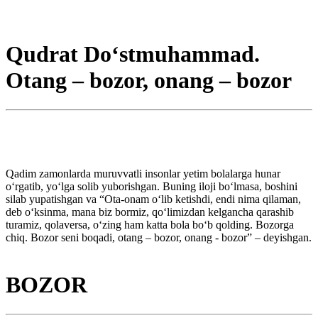
Qudrat Do‘stmuhammad.
Otang – bozor, onang – bozor
Qadim zamonlarda muruvvatli insonlar yetim bolalarga hunar
o‘rgatib, yo‘lga solib yuborishgan. Buning iloji bo‘lmasa, boshini
silab yupatishgan va “Ota-onam o‘lib ketishdi, endi nima qilaman,
deb o‘ksinma, mana biz bormiz, qo‘limizdan kelgancha qarashib
turamiz, qolaversa, o‘zing ham katta bola bo‘b qolding. Bozorga
chiq. Bozor seni boqadi, otang – bozor, onang - bozor” – deyishgan.
BOZOR