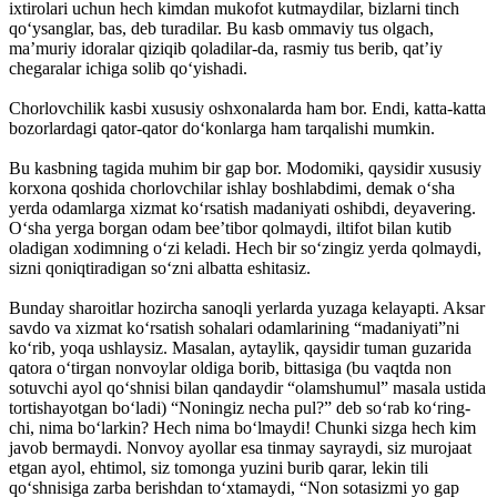
ixtirolari uchun hech kimdan mukofot kutmaydilar, bizlarni tinch
qo‘ysanglar, bas, deb turadilar. Bu kasb ommaviy tus olgach,
ma’muriy idoralar qiziqib qoladilar-da, rasmiy tus berib, qat’iy
chegaralar ichiga solib qo‘yishadi.
Chorlovchilik kasbi xususiy oshxonalarda ham bor. Endi, katta-katta
bozorlardagi qator-qator do‘konlarga ham tarqalishi mumkin.
Bu kasbning tagida muhim bir gap bor. Modomiki, qaysidir xususiy
korxona qoshida chorlovchilar ishlay boshlabdimi, demak o‘sha
yerda odamlarga xizmat ko‘rsatish madaniyati oshibdi, deyavering.
O‘sha yerga borgan odam bee’tibor qolmaydi, iltifot bilan kutib
oladigan xodimning o‘zi keladi. Hech bir so‘zingiz yerda qolmaydi,
sizni qoniqtiradigan so‘zni albatta eshitasiz.
Bunday sharoitlar hozircha sanoqli yerlarda yuzaga kelayapti. Aksar
savdo va xizmat ko‘rsatish sohalari odamlarining “madaniyati”ni
ko‘rib, yoqa ushlaysiz. Masalan, aytaylik, qaysidir tuman guzarida
qatora o‘tirgan nonvoylar oldiga borib, bittasiga (bu vaqtda non
sotuvchi ayol qo‘shnisi bilan qandaydir “olamshumul” masala ustida
tortishayotgan bo‘ladi) “Noningiz necha pul?” deb so‘rab ko‘ring-
chi, nima bo‘larkin? Hech nima bo‘lmaydi! Chunki sizga hech kim
javob bermaydi. Nonvoy ayollar esa tinmay sayraydi, siz murojaat
etgan ayol, ehtimol, siz tomonga yuzini burib qarar, lekin tili
qo‘shnisiga zarba berishdan to‘xtamaydi, “Non sotasizmi yo gap