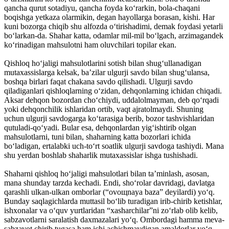
qancha qurut sotadiyu, qancha foyda ko‘rarkin, bola-chaqani
boqishga yetkaza olarmikin, degan hayollarga borasan, kishi. Har
kuni bozorga chiqib shu alfozda o‘tirishadimi, demak foydasi yetarli
bo‘larkan-da. Shahar katta, odamlar mil-mil bo‘lgach, arzimagandek
ko‘rinadigan mahsulotni ham oluvchilari topilar ekan.
Qishloq ho‘jaligi mahsulotlarini sotish bilan shug‘ullanadigan
mutaxassislarga kelsak, ba’zilar ulgurji savdo bilan shug‘ulansa,
boshqa birlari faqat chakana savdo qilishadi. Ulgurji savdo
qiladiganlari qishloqlarning o‘zidan, dehqonlarning ichidan chiqadi.
Aksar dehqon bozordan cho‘chiydi, uddalolmayman, deb qo‘rqadi
yoki dehqonchilik ishlaridan ortib, vaqt ajratolmaydi. Shuning
uchun ulgurji savdogarga ko‘tarasiga berib, bozor tashvishlaridan
qutuladi-qo‘yadi. Bular esa, dehqonlardan yig‘ishtirib olgan
mahsulotlarni, tuni bilan, shaharning katta bozorlari ichida
bo‘ladigan, ertalabki uch-to‘rt soatlik ulgurji savdoga tashiydi. Mana
shu yerdan boshlab shaharlik mutaxassislar ishga tushishadi.
Shaharni qishloq ho‘jaligi mahsulotlari bilan ta’minlash, asosan,
mana shunday tarzda kechadi. Endi, sho‘rolar davridagi, davlatga
qarashli ulkan-ulkan omborlar (“ovoщnaya baza” deyilardi) yo‘q.
Bunday saqlagichlarda muttasil bo‘lib turadigan irib-chirib ketishlar,
ishxonalar va o‘quv yurtlaridan “xasharchilar”ni zo‘rlab olib kelib,
sabzavotlarni saralatish daxmazalari yo‘q. Ombordagi hamma meva-
sabzavot chirib tugasa ham ichi achishmaydigan amaldorlar yo‘q.