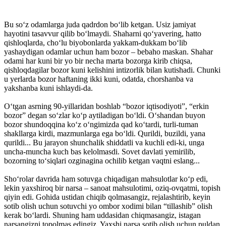
Bu so‘z odamlarga juda qadrdon bo‘lib ketgan. Usiz jamiyat
hayotini tasavvur qilib bo‘lmaydi. Shaharni qo‘yavering, hatto
qishloqlarda, cho‘lu biyobonlarda yakkam-dukkam bo‘lib
yashaydigan odamlar uchun ham bozor – bebaho maskan. Shahar
odami har kuni bir yo bir necha marta bozorga kirib chiqsa,
qishloqdagilar bozor kuni kelishini intizorlik bilan kutishadi. Chunki
u yerlarda bozor haftaning ikki kuni, odatda, chorshanba va
yakshanba kuni ishlaydi-da.
O‘tgan asrning 90-yillaridan boshlab “bozor iqtisodiyoti”, “erkin
bozor” degan so‘zlar ko‘p aytiladigan bo‘ldi. O‘shandan buyon
bozor shundoqqina ko‘z o‘ngimizda qad ko‘tardi, turli-tuman
shakllarga kirdi, mazmunlarga ega bo‘ldi. Qurildi, buzildi, yana
qurildi... Bu jarayon shunchalik shiddatli va kuchli edi-ki, unga
uncha-muncha kuch bas kelolmasdi. Sovet davlati yemirilib,
bozorning to‘siqlari ozginagina ochilib ketgan vaqtni eslang...
Sho‘rolar davrida ham sotuvga chiqadigan mahsulotlar ko‘p edi,
lekin yaxshiroq bir narsa – sanoat mahsulotimi, oziq-ovqatmi, topish
qiyin edi. Gohida ustidan chiqib qolmasangiz, rejalashtirib, keyin
sotib olish uchun sotuvchi yo ombor xodimi bilan “tillashib” olish
kerak bo‘lardi. Shuning ham uddasidan chiqmasangiz, istagan
narsangizni topolmas edingiz. Yaxshi narsa sotib olish uchun puldan