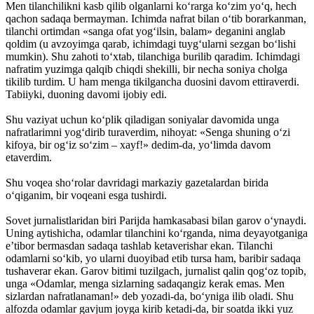
Men tilanchilikni kasb qilib olganlarni ko‘rarga ko‘zim yo‘q, hech
qachon sadaqa bermayman. Ichimda nafrat bilan o‘tib borarkanman,
tilanchi ortimdan «sanga ofat yog‘ilsin, balam» deganini anglab
qoldim (u avzoyimga qarab, ichimdagi tuyg‘ularni sezgan bo‘lishi
mumkin). Shu zahoti to‘xtab, tilanchiga burilib qaradim. Ichimdagi
nafratim yuzimga qalqib chiqdi shekilli, bir necha soniya cholga
tikilib turdim. U ham menga tikilgancha duosini davom ettiraverdi.
Tabiiyki, duoning davomi ijobiy edi.
Shu vaziyat uchun ko‘plik qiladigan soniyalar davomida unga
nafratlarimni yog‘dirib turaverdim, nihoyat: «Senga shuning o‘zi
kifoya, bir og‘iz so‘zim – xayf!» dedim-da, yo‘limda davom
etaverdim.
Shu voqea sho‘rolar davridagi markaziy gazetalardan birida
o‘qiganim, bir voqeani esga tushirdi.
Sovet jurnalistlaridan biri Parijda hamkasabasi bilan garov o‘ynaydi.
Uning aytishicha, odamlar tilanchini ko‘rganda, nima deyayotganiga
e’tibor bermasdan sadaqa tashlab ketaverishar ekan. Tilanchi
odamlarni so‘kib, yo ularni duoyibad etib tursa ham, baribir sadaqa
tushaverar ekan. Garov bitimi tuzilgach, jurnalist qalin qog‘oz topib,
unga «Odamlar, menga sizlarning sadaqangiz kerak emas. Men
sizlardan nafratlanaman!» deb yozadi-da, bo‘yniga ilib oladi. Shu
alfozda odamlar gavjum joyga kirib ketadi-da, bir soatda ikki yuz