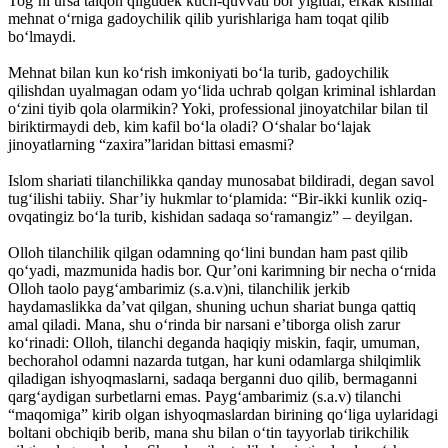
Tog‘ni ursa talqon qilgudek kuch-quvvati bor yigitlar, erkak kishilar
mehnat o‘rniga gadoychilik qilib yurishlariga ham toqat qilib
bo‘lmaydi.
Mehnat bilan kun ko‘rish imkoniyati bo‘la turib, gadoychilik
qilishdan uyalmagan odam yo‘lida uchrab qolgan kriminal ishlardan
o‘zini tiyib qola olarmikin? Yoki, professional jinoyatchilar bilan til
biriktirmaydi deb, kim kafil bo‘la oladi? O‘shalar bo‘lajak
jinoyatlarning “zaxira”laridan bittasi emasmi?
Islom shariati tilanchilikka qanday munosabat bildiradi, degan savol
tug‘ilishi tabiiy. Shar’iy hukmlar to‘plamida: “Bir-ikki kunlik oziq-
ovqatingiz bo‘la turib, kishidan sadaqa so‘ramangiz” – deyilgan.
Olloh tilanchilik qilgan odamning qo‘lini bundan ham past qilib
qo‘yadi, mazmunida hadis bor. Qur’oni karimning bir necha o‘rnida
Olloh taolo payg‘ambarimiz (s.a.v)ni, tilanchilik jerkib
haydamaslikka da’vat qilgan, shuning uchun shariat bunga qattiq
amal qiladi. Mana, shu o‘rinda bir narsani e’tiborga olish zarur
ko‘rinadi: Olloh, tilanchi deganda haqiqiy miskin, faqir, umuman,
bechorahol odamni nazarda tutgan, har kuni odamlarga shilqimlik
qiladigan ishyoqmaslarni, sadaqa berganni duo qilib, bermaganni
qarg‘aydigan surbetlarni emas. Payg‘ambarimiz (s.a.v) tilanchi
“maqomiga” kirib olgan ishyoqmaslardan birining qo‘liga uylaridagi
boltani obchiqib berib, mana shu bilan o‘tin tayyorlab tirikchilik