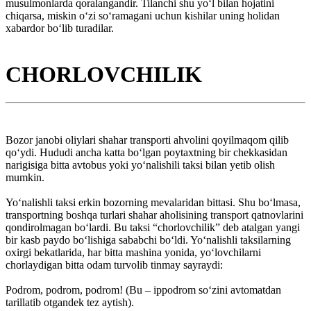
musulmonlarda qoralangandir. Tilanchi shu yo‘l bilan hojatini
chiqarsa, miskin o‘zi so‘ramagani uchun kishilar uning holidan
xabardor bo‘lib turadilar.
CHORLOVCHILIK
Bozor janobi oliylari shahar transporti ahvolini qoyilmaqom qilib
qo‘ydi. Hududi ancha katta bo‘lgan poytaxtning bir chekkasidan
narigisiga bitta avtobus yoki yo‘nalishili taksi bilan yetib olish
mumkin.
Yo‘nalishli taksi erkin bozorning mevalaridan bittasi. Shu bo‘lmasa,
transportning boshqa turlari shahar aholisining transport qatnovlarini
qondirolmagan bo‘lardi. Bu taksi “chorlovchilik” deb atalgan yangi
bir kasb paydo bo‘lishiga sababchi bo‘ldi. Yo‘nalishli taksilarning
oxirgi bekatlarida, har bitta mashina yonida, yo‘lovchilarni
chorlaydigan bitta odam turvolib tinmay sayraydi:
Podrom, podrom, podrom! (Bu – ippodrom so‘zini avtomatdan
tarillatib otgandek tez aytish).