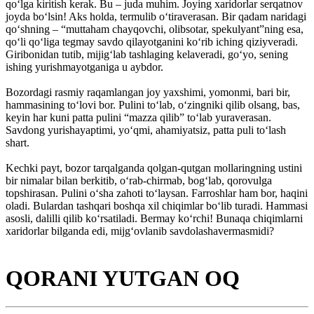
qo‘lga kiritish kerak. Bu – juda muhim. Joying xaridorlar serqatnov
joyda bo‘lsin! Aks holda, termulib o‘tiraverasan. Bir qadam naridagi
qo‘shning – “muttaham chayqovchi, olibsotar, spekulyant”ning esa,
qo‘li qo‘liga tegmay savdo qilayotganini ko‘rib iching qiziyveradi.
Giribonidan tutib, mijig‘lab tashlaging kelaveradi, go‘yo, sening
ishing yurishmayotganiga u aybdor.
Bozordagi rasmiy raqamlangan joy yaxshimi, yomonmi, bari bir,
hammasining to‘lovi bor. Pulini to‘lab, o‘zingniki qilib olsang, bas,
keyin har kuni patta pulini “mazza qilib” to‘lab yuraverasan.
Savdong yurishayaptimi, yo‘qmi, ahamiyatsiz, patta puli to‘lash
shart.
Kechki payt, bozor tarqalganda qolgan-qutgan mollaringning ustini
bir nimalar bilan berkitib, o‘rab-chirmab, bog‘lab, qorovulga
topshirasan. Pulini o‘sha zahoti to‘laysan. Farroshlar ham bor, haqini
oladi. Bulardan tashqari boshqa xil chiqimlar bo‘lib turadi. Hammasi
asosli, dalilli qilib ko‘rsatiladi. Bermay ko‘rchi! Bunaqa chiqimlarni
xaridorlar bilganda edi, mijg‘ovlanib savdolashavermasmidi?
QORANI YUTGAN OQ