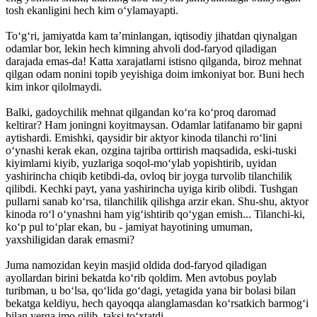
tosh ekanligini hech kim o‘ylamayapti.
To‘g‘ri, jamiyatda kam ta’minlangan, iqtisodiy jihatdan qiynalgan
odamlar bor, lekin hech kimning ahvoli dod-faryod qiladigan
darajada emas-da! Katta xarajatlarni istisno qilganda, biroz mehnat
qilgan odam nonini topib yeyishiga doim imkoniyat bor. Buni hech
kim inkor qilolmaydi.
Balki, gadoychilik mehnat qilgandan ko‘ra ko‘proq daromad
keltirar? Ham joningni koyitmaysan. Odamlar latifanamo bir gapni
aytishardi. Emishki, qaysidir bir aktyor kinoda tilanchi ro‘lini
o‘ynashi kerak ekan, ozgina tajriba orttirish maqsadida, eski-tuski
kiyimlarni kiyib, yuzlariga soqol-mo‘ylab yopishtirib, uyidan
yashirincha chiqib ketibdi-da, ovloq bir joyga turvolib tilanchilik
qilibdi. Kechki payt, yana yashirincha uyiga kirib olibdi. Tushgan
pullarni sanab ko‘rsa, tilanchilik qilishga arzir ekan. Shu-shu, aktyor
kinoda ro‘l o‘ynashni ham yig‘ishtirib qo‘ygan emish... Tilanchi-ki,
ko‘p pul to‘plar ekan, bu - jamiyat hayotining umuman,
yaxshiligidan darak emasmi?
Juma namozidan keyin masjid oldida dod-faryod qiladigan
ayollardan birini bekatda ko‘rib qoldim. Men avtobus poylab
turibman, u bo‘lsa, qo‘lida go‘dagi, yetagida yana bir bolasi bilan
bekatga keldiyu, hech qayoqqa alanglamasdan ko‘rsatkich barmog‘i
bilan yerga imo qilib, taksi to‘xtatdi.