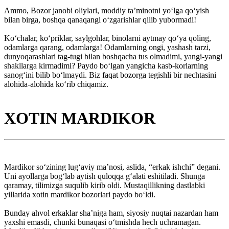
Ammo, Bozor janobi oliylari, moddiy ta’minotni yo‘lga qo‘yish
bilan birga, boshqa qanaqangi o‘zgarishlar qilib yubormadi!
Ko‘chalar, ko‘priklar, saylgohlar, binolarni aytmay qo‘ya qoling,
odamlarga qarang, odamlarga! Odamlarning ongi, yashash tarzi,
dunyoqarashlari tag-tugi bilan boshqacha tus olmadimi, yangi-yangi
shakllarga kirmadimi? Paydo bo‘lgan yangicha kasb-korlarning
sanog‘ini bilib bo‘lmaydi. Biz faqat bozorga tegishli bir nechtasini
alohida-alohida ko‘rib chiqamiz.
XOTIN MARDIKOR
Mardikor so‘zining lug‘aviy ma’nosi, aslida, “erkak ishchi” degani.
Uni ayollarga bog‘lab aytish quloqqa g‘alati eshitiladi. Shunga
qaramay, tilimizga suqulib kirib oldi. Mustaqillikning dastlabki
yillarida xotin mardikor bozorlari paydo bo‘ldi.
Bunday ahvol erkaklar sha’niga ham, siyosiy nuqtai nazardan ham
yaxshi emasdi, chunki bunaqasi o‘tmishda hech uchramagan.