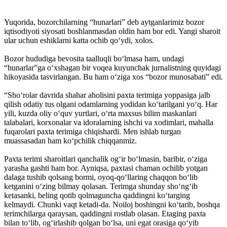
Yuqorida, bozorchilarning “hunarlari” deb aytganlarimiz bozor
iqtisodiyoti siyosati boshlanmasdan oldin ham bor edi. Yangi sharoit
ular uchun eshiklarni katta ochib qo‘ydi, xolos.
Bozor hududiga bevosita taalluqli bo‘lmasa ham, undagi
“hunarlar”ga o‘xshagan bir voqea kuyunchak jurnalistning quyidagi
hikoyasida tasvirlangan. Bu ham o‘ziga xos “bozor munosabati” edi.
“Sho‘rolar davrida shahar aholisini paxta terimiga yoppasiga jalb
qilish odatiy tus olgani odamlarning yodidan ko‘tarilgani yo‘q. Har
yili, kuzda oliy o‘quv yurtlari, o‘rta maxsus bilim maskanlari
talabalari, korxonalar va idoralarning ishchi va xodimlari, mahalla
fuqarolari paxta terimiga chiqishardi. Men ishlab turgan
muassasadan ham ko‘pchilik chiqqanmiz.
Paxta terimi sharoitlari qanchalik og‘ir bo‘lmasin, baribir, o‘ziga
yarasha gashti ham bor. Ayniqsa, paxtasi chaman ochilib yotgan
dalaga tushib qolsang bormi, oyoq-qo‘llaring chaqqon bo‘lib
ketganini o‘zing bilmay qolasan. Terimga shunday sho‘ng‘ib
ketasanki, beling qotib qolmaguncha qaddingni ko‘targing
kelmaydi. Chunki vaqt ketadi-da. Noiloj boshingni ko‘tarib, boshqa
terimchilarga qaraysan, qaddingni rostlab olasan. Etaging paxta
bilan to‘lib, og‘irlashib qolgan bo‘lsa, uni egat orasiga qo‘yib