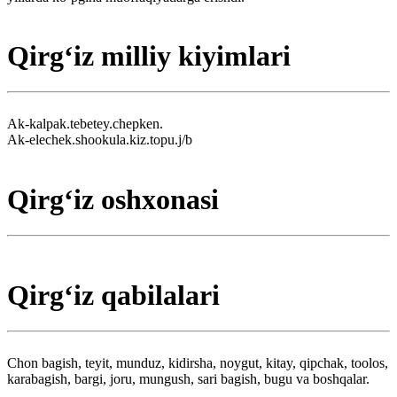
Qirgʻiz milliy kiyimlari
Ak-kalpak.tebetey.chepken.
Ak-elechek.shookula.kiz.topu.j/b
Qirgʻiz oshxonasi
Qirgʻiz qabilalari
Chon bagish, teyit, munduz, kidirsha, noygut, kitay, qipchak, toolos,
karabagish, bargi, joru, mungush, sari bagish, bugu va boshqalar.