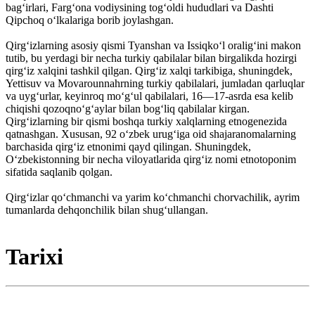
bagʻirlari, Fargʻona vodiysining togʻoldi hududlari va Dashti
Qipchoq oʻlkalariga borib joylashgan.
Qirgʻizlarning asosiy qismi Tyanshan va Issiqkoʻl oraligʻini makon
tutib, bu yerdagi bir necha turkiy qabilalar bilan birgalikda hozirgi
qirgʻiz xalqini tashkil qilgan. Qirgʻiz xalqi tarkibiga, shuningdek,
Yettisuv va Movarounnahrning turkiy qabilalari, jumladan qarluqlar
va uygʻurlar, keyinroq moʻgʻul qabilalari, 16—17-asrda esa kelib
chiqishi qozoqnoʻgʻaylar bilan bogʻliq qabilalar kirgan.
Qirgʻizlarning bir qismi boshqa turkiy xalqlarning etnogenezida
qatnashgan. Xususan, 92 oʻzbek urugʻiga oid shajaranomalarning
barchasida qirgʻiz etnonimi qayd qilingan. Shuningdek,
Oʻzbekistonning bir necha viloyatlarida qirgʻiz nomi etnotoponim
sifatida saqlanib qolgan.
Qirgʻizlar qoʻchmanchi va yarim koʻchmanchi chorvachilik, ayrim
tumanlarda dehqonchilik bilan shugʻullangan.
Tarixi