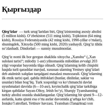
Қырғыздар
Qirgʻizlar
— turk urug‘laridan biri, Qirgʻizistonning asosiy aholisi
(5 million kishi). Oʻzbekiston (511 ming kishi), Tojikiston (64 ming
kishi), Rossiya Federatsiyasida (42 ming kishi, 1990-yillar oʻrtalari),
shuningdek, Xitoyda (500 ming kishi, 2020) yashaydi. Qirgʻiz tilida
soʻzlashadi. Dindorlari — sunniy musulmonlar.
Qirgʻiz nomi ilk bor geegun shaklida xitoycha „Xanshu“ („Xan
sulolasi tarixi“; milodiy 1-asr) yilnomasida miloddan avvalgi 203
yilgi voqealar bayonida tilga olinadi. Qirgʻizlarning kelib chiqishi
haqida turli qarashlar mavjud, xususan ularning Yenisey qirgʻizlari
deb atalmish xalqdan tarqalgani masalasi munozarali. Qirgʻizlarning
ilk etnik tarixi qad. qabila ittifoklari (hunlar, dinlinlar, saklar va
usunlar) bilan bogʻliq. Turk xoqonligi va koʻchmanchi davlat
uyushmalari davrida (6—10-asr), keyinchalik qirgʻizlar tarkibiga
kirgan qabilalar Sayan-Oltoy, Irtish boʻyi, Sharqiy Tyanshanning
turkiy aholisi orasida shakllanganlar. Qirgʻizlarning bir qismi 9—12-
asrlarda, katta qismi esa oʻrta asrlar davomida gʻarbga koʻchib,
Issiqkoʻl atroflari, Yettisuv havzasi, Tyanshan (Tangritog) yon