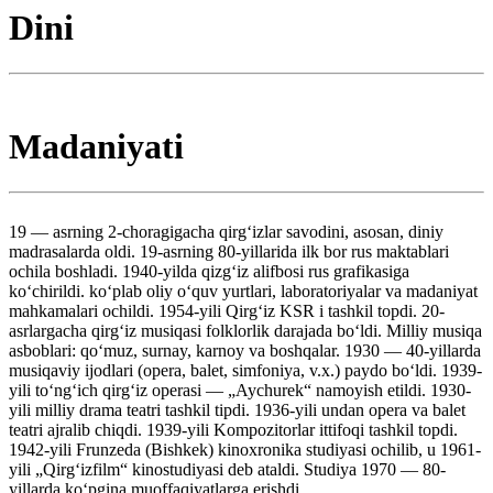
Dini
Madaniyati
19 — asrning 2-choragigacha qirgʻizlar savodini, asosan, diniy
madrasalarda oldi. 19-asrning 80-yillarida ilk bor rus maktablari
ochila boshladi. 1940-yilda qizgʻiz alifbosi rus grafikasiga
koʻchirildi. koʻplab oliy oʻquv yurtlari, laboratoriyalar va madaniyat
mahkamalari ochildi. 1954-yili Qirgʻiz KSR i tashkil topdi. 20-
asrlargacha qirgʻiz musiqasi folklorlik darajada boʻldi. Milliy musiqa
asboblari: qoʻmuz, surnay, karnoy va boshqalar. 1930 — 40-yillarda
musiqaviy ijodlari (opera, balet, simfoniya, v.x.) paydo boʻldi. 1939-
yili toʻngʻich qirgʻiz operasi — „Aychurek“ namoyish etildi. 1930-
yili milliy drama teatri tashkil tipdi. 1936-yili undan opera va balet
teatri ajralib chiqdi. 1939-yili Kompozitorlar ittifoqi tashkil topdi.
1942-yili Frunzeda (Bishkek) kinoxronika studiyasi ochilib, u 1961-
yili „Qirgʻizfilm“ kinostudiyasi deb ataldi. Studiya 1970 — 80-
yillarda koʻpgina muoffaqiyatlarga erishdi.