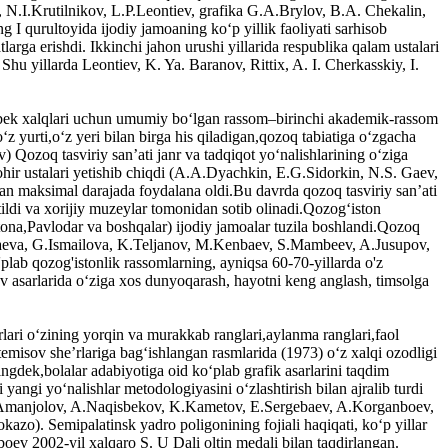
v, N.I.Krutilnikov, L.P.Leontiev, grafika G.A.Brylov, B.A. Chekalin,
 I qurultoyida ijodiy jamoaning koʻp yillik faoliyati sarhisob
tlarga erishdi. Ikkinchi jahon urushi yillarida respublika qalam ustalari
. Shu yillarda Leontiev, K. Ya. Baranov, Rittix, A. I. Cherkasskiy, I.
 oʻzbek xalqlari uchun umumiy boʻlgan rassom–birinchi akademik-rassom
 yurti,oʻz yeri bilan birga his qiladigan,qozoq tabiatiga oʻzgacha
 Qozoq tasviriy sanʼati janr va tadqiqot yoʻnalishlarining oʻziga
 mohir ustalari yetishib chiqdi (A.A.Dyachkin, E.G.Sidorkin, N.S. Gaev,
n maksimal darajada foydalana oldi.Bu davrda qozoq tasviriy san’ati
ildi va xorijiy muzeylar tomonidan sotib olinadi.Qozogʻiston
tona,Pavlodar va boshqalar) ijodiy jamoalar tuzila boshlandi.Qozoq
mbaeva, G.Ismailova, K.Teljanov, M.Kenbaev, S.Mambeev, A.Jusupov,
ab qozog'istonlik rassomlarning, ayniqsa 60-70-yillarda o'z
v asarlarida oʻziga xos dunyoqarash, hayotni keng anglash, timsolga
lari oʻzining yorqin va murakkab ranglari,aylanma ranglari,faol
ʻtemisov sheʼrlariga bagʻishlangan rasmlarida (1973) oʻz xalqi ozodligi
ngdek,bolalar adabiyotiga oid koʻplab grafik asarlarini taqdim
yangi yoʻnalishlar metodologiyasini oʻzlashtirish bilan ajralib turdi
M.Amanjolov, A.Naqisbekov, K.Kametov, E.Sergebaev, A.Korganboev,
azo). Semipalatinsk yadro poligonining fojiali haqiqati, koʻp yillar
ev 2002-yil xalqaro S. U Dali oltin medali bilan taqdirlangan.