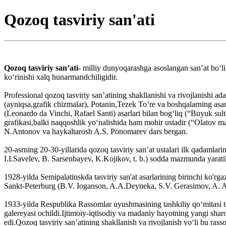
Qozoq tasviriy san'ati
Qozoq tasviriy sanʼati-
milliy dunyoqarashga asoslangan sanʼat boʻli
koʻrinishi xalq hunarmandchiligidir.
Professional qozoq tasviriy san’atining shakllanishi va rivojlanish
(ayniqsa,grafik chizmalar), Potanin,Tezek Toʻre va boshqalarning asarl
(Leonardo da Vinchi, Rafael Santi) asarlari bilan bogʻliq (“Buyuk sul
grafikasi,balki naqqoshlik yoʻnalishida ham mohir ustadir (“Olatov ma
N.Antonov va haykaltarosh A.S. Ponomarev dars bergan.
20-asrning 20-30-yillarida qozoq tasviriy sanʼat ustalari ilk qadamlar
I.I.Savelev, B. Sarsenbayev, K.Kojikov, t. b.) sodda mazmunda yaratil
1928-yilda Semipalatinskda tasviriy san'at asarlarining birinchi ko'rg
Sankt-Peterburg (B.V. Ioganson, A.A.Deyneka, S.V. Gerasimov, A. A. 
1933-yilda Respublika Rassomlar uyushmasining tashkiliy qoʻmitasi tu
galereyasi ochildi.Ijtimoiy-iqtisodiy va madaniy hayotning yangi sharo
edi.Qozoq tasviriy san’atining shakllanish va rivojlanish yoʻli bu ra