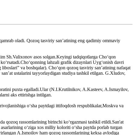
ni qamrab oladi. Qozoq tasviriy sanʼatining eng qadimiy ommaviy
olim Sh.Valixonov asos solgan.Keyingi tadqiqotlarga Choʻqon
i koʻrsatadi.Choʻqonning lahzali grafik dizaynlari Uygʻonish davri
 liboslari” va boshqalar). Choʻqon qozoq tasviriy san’atining nafaqat
anʼat ustalarini tayyorlaydigan studiya tashkil etilgan. G.Xludov,
oratini puxta egalladi.Ular (N.I.Krutilnikov, A.Kasteev, A.Ismayilov,
rni aks ettirishga intilgan.
 rivojlanishiga oʻsha paytdagi ittifoqdosh respublikalar,Moskva va
 qozoq rassomlarining birinchi koʻrgazmasi tashkil etildi.San'at
sarlarining oʻziga xos milliy koloriti oʻsha paytda porlab turgan
tasvirlangan A.Ismoilov ham qozoq rassomlarining keksa avlodiga