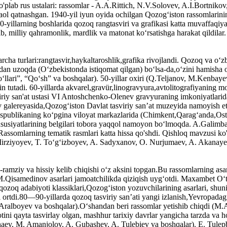
ko'plab rus ustalari: rassomlar - A.A.Rittich, N.V.Solovev, A.I.Bortniko
aol qatnashgan. 1940-yil iyun oyida ochilgan Qozogʻiston rassomlarining
1940-yillarning boshlarida qozoq rangtasviri va grafikasi katta muvaffaqiya
irib, milliy qahramonlik, mardlik va matonat koʻrsatishga harakat qildilar
barcha turlari:rangtasvir,haykaltaroshlik,grafika rivojlandi. Qozoq va
an uzoqda (Oʻzbekistonda istiqomat qilgan) boʻlsa-da,oʻzini hamisha oʻz
lari”, “Qoʻsh” va boshqalar). 50-yillar oxiri (Q.Teljanov, M.Kenbayev)
ʻrin tutadi. 60-yillarda akvarel,gravür,linogravyura,avtolitografiyaning
iy san'at ustasi VI Antoshchenko-Olenev gravyuraning imkoniyatlarida
ov galereyasida,Qozogʻiston Davlat tasviriy san’at muzeyida namoyish et
 Respublikaning koʻpgina viloyat markazlarida (Chimkent,Qaragʻanda,Os
 xususiyatlarining belgilari tobora yaqqol namoyon boʻlmoqda. A.Gali
omlarning tematik rasmlari katta hissa qo'shdi. Qishloq mavzusi ko'pl
h. Mirziyoyev, T. Toʻgʻizboyev, A. Sadyxanov, O. Nurjumaev, A. Akanaye
mziy va hissiy kelib chiqishi oʻz aksini topgan.Bu rassomlarning asar
adi. M.Qisamedinov asarlari jamoatchilikda qiziqish uygʻotdi. Maxambet O
zoq adabiyoti klassiklari,Qozogʻiston yozuvchilarining asarlari, shuni
i ortdi.80—90-yillarda qozoq tasviriy sanʼati yangi izlanish,Yevropadagi 
Aralboyev va boshqalar).Oʻshandan beri rassomlar yetishib chiqdi (
i qayta tasvirlay olgan, mashhur tarixiy davrlar yangicha tarzda va hok
ev, M. Amanjolov, A. Gubashev, A. Tulebiev va boshqalar). E. Tulepbo