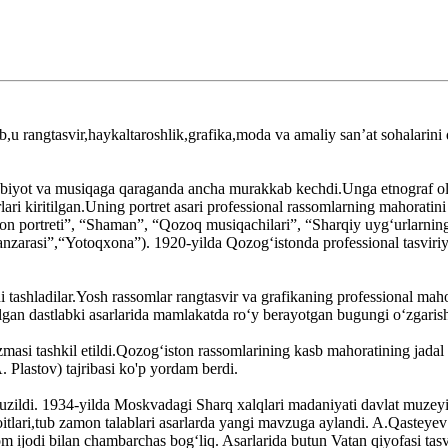
b,u rangtasvir,haykaltaroshlik,grafika,moda va amaliy sanʼat sohalari
i adabiyot va musiqaga qaraganda ancha murakkab kechdi.Unga etnograf 
ari kiritilgan.Uning portret asari professional rassomlarning mahoratin
ton portreti”, “Shaman”, “Qozoq musiqachilari”, “Sharqiy uygʻurlarning
nzarasi”,“Yotoqxona”). 1920-yilda Qozogʻistonda professional tasviriy s
ini tashladilar.Yosh rassomlar rangtasvir va grafikaning professional mah
gan dastlabki asarlarida mamlakatda roʻy berayotgan bugungi oʻzgarishla
azmasi tashkil etildi.Qozogʻiston rassomlarining kasb mahoratining jadal
Plastov) tajribasi ko'p yordam berdi.
zildi. 1934-yilda Moskvadagi Sharq xalqlari madaniyati davlat muzeyida
itlari,tub zamon talablari asarlarda yangi mavzuga aylandi. A.Qasteyev a
ssom ijodi bilan chambarchas bogʻliq. Asarlarida butun Vatan qiyofasi 