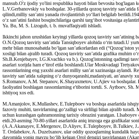
mansub.O'z ijodiy yo'lini respublika hayoti bilan bevosita bog'lagan 
L.V.Gerbanovskiy va boshqalar. 30-yillarda qozoq tasviriy sanʼatida f
qilindi,milliy san’atni yanada rivojlantirish yoʻllari belgilab berildi.
oʻz san’atini fashist bosqinchilariga qarshi targʻibot vositasiga aylant
Ya. Bu, M. S. Lizogub, t. b. muvaffaqiyatli ishladi.
Ikkinchi jahon urushidan keyingi yillarda qozoq tasviriy sanʼatining 
O.N.Qozoq tasviriy san’atida Tansiqboyev alohida oʻrin tutadi.U yurtd
mehr bilan munosabatda boʻlgan san’atkorlardan edi (“Qozogʻiston yoʻl
xosligi bilan ajralib turadi. Qozoq tasviriy sanʼatida grafika muhim o
Sh.B.Kenjebayev, I.G.Kvachko va b.). Qozog'istonning qadimgi tasvir
asarlari xorijda ham e’tirof etila boshlandi.Ular Moskvadagi Tretyak
rassomlarining eng yaxshi asarlari milliy san’at xazinasiga aylandi.
tasviriy san’atida xalqning oʻz dunyoqarashi,madaniyati, an’anaviy
S.Romanov, A.M. Stepanov, K.Shayaxmetov, U.Ajiev va boshqalar. Rass
faoliyatini boshlagan rassomlarning e'tiborini tortdi. S. Aytboev, S
ishtiyoq xos edi.
M.Amanjolov, K.Mullashev, E.Tulepboev va boshqa asarlarida ishqiy-ra
fazoviy muhiti, tasvirlarning goʻzalligi va sirliligi bilan ajralib tur
uchun kurashgan qahramonning tarixiy obrazini yaratgan. I.Isaboyev qo
etdi.20-asrning 70-80-yillari asarlarida aniq imzoga ega grafikalar son
(A.A.Akanayev, E.Mergenov, D.Aliyev, E.Tulepboyev, B.Tulkiev, J.
T. Ordabekov, A. Duzelxanov, ular oddiy qozoqlarning kundalik hayotin
davomida yopiq mavzu boʻlib kelgan Orol dengizi tasvirlangan (Akana