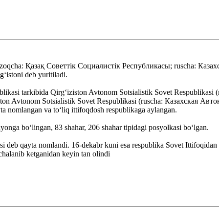
zoqcha: Қазақ Советтік Социалистік Республикасы; ruscha: Казах
istoni deb yuritiladi.
spublikasi tarkibida Qirgʻiziston Avtonom Sotsialistik Sovet Respub
ʻiston Avtonom Sotsialistik Sovet Respublikasi (ruscha: Казахская 
 nomlangan va toʻliq ittifoqdosh respublikaga aylangan.
onga boʻlingan, 83 shahar, 206 shahar tipidagi posyolkasi boʻlgan.
eb qayta nomlandi. 16-dekabr kuni esa respublika Sovet Ittifoqidan oʻz
chalanib ketganidan keyin tan olindi