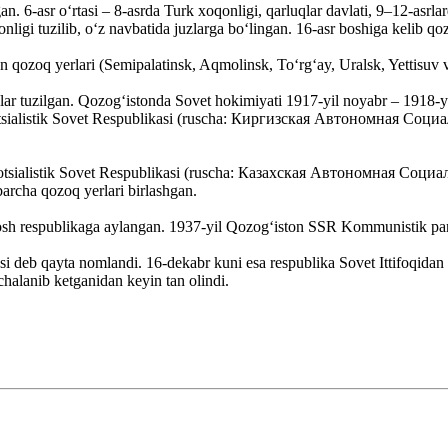
. 6-asr oʻrtasi – 8-asrda Turk xoqonligi, qarluqlar davlati, 9–12-asrlar
nligi tuzilib, oʻz navbatida juzlarga boʻlingan. 16-asr boshiga kelib qo
n qozoq yerlari (Semipalatinsk, Aqmolinsk, Toʻrgʻay, Uralsk, Yettisuv va
klar tuzilgan. Qozogʻistonda Sovet hokimiyati 1917-yil noyabr – 1918-y
m Sotsialistik Sovet Respublikasi (ruscha: Киргизская Автономная Со
Sotsialistik Sovet Respublikasi (ruscha: Казахская Автономная Соц
barcha qozoq yerlari birlashgan.
dosh respublikaga aylangan. 1937-yil Qozogʻiston SSR Kommunistik part
eb qayta nomlandi. 16-dekabr kuni esa respublika Sovet Ittifoqidan oʻz
chalanib ketganidan keyin tan olindi.