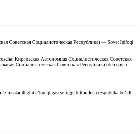
ская Советская Социалистическая Республика) — Sovet Ittifoqi
likasi (ruscha: Киргизская Автономная Социалистическая Советская
Автономная Социалистическая Советская Республика) deb qayta
 mustaqilligini eʼlon qilgan soʻnggi ittifoqdosh respublika boʻldi.