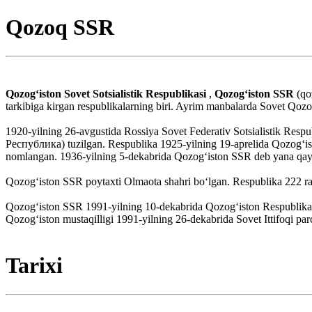
Qozoq SSR
Qozogʻiston Sovet Sotsialistik Respublikasi
,
Qozogʻiston SSR
(qo
tarkibiga kirgan respublikalarning biri. Ayrim manbalarda Sovet Qozogʻ
1920-yilning 26-avgustida Rossiya Sovet Federativ Sotsialistik Re
Республика) tuzilgan. Respublika 1925-yilning 19-aprelida Qozog
nomlangan. 1936-yilning 5-dekabrida Qozogʻiston SSR deb yana qayta
Qozogʻiston SSR poytaxti Olmaota shahri boʻlgan. Respublika 222 ray
Qozogʻiston SSR 1991-yilning 10-dekabrida Qozogʻiston Respublikasi d
Qozogʻiston mustaqilligi 1991-yilning 26-dekabrida Sovet Ittifoqi par
Tarixi