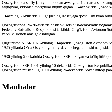
Qozogʻistonda sinfiy jamiyat miloddan avvalgi 2–1-asrlarda shakllangan
saljuqiylar, kidonlar, moʻgʻullar hujum qilgan. 15-asr oxirida Qozoq xo
19-asrning 60-yillarida Ulugʻ juzning Rossiyaga qoʻshilishi bilan butu
Qozogʻistonda 19–20-asrlarda dastlabki sotsialist-demokratik toʻgara
Federativ Sotsialistik Respublikasi tarkibida Qirgʻiziston Avtono
yer-suv islohoti amalga oshirilgan.
Qirgʻiziston ASSR 1925-yilning 19-aprelida Qozogʻiston Avtonom 
1925-yillarda Oʻrta Osiyoning milliy-davlat chegaralanishi natijasida 
1936-yilning 5-dekabrida Qozogʻiston SSR tuzilgan va toʻliq ittifoq
Qozogʻiston SSR 1991-yilning 10-dekabrida Qozogʻiston Respublikasi d
Qozogʻiston mustaqilligi 1991-yilning 26-dekabrida Sovet Ittifoqi par
Manbalar