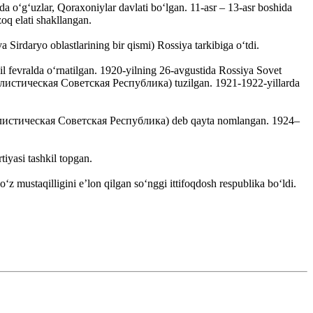
da oʻgʻuzlar, Qoraxoniylar davlati boʻlgan. 11-asr – 13-asr boshida
zoq elati shakllangan.
 Sirdaryo oblastlarining bir qismi) Rossiya tarkibiga oʻtdi.
il fevralda oʻrnatilgan. 1920-yilning 26-avgustida Rossiya Sovet
циалистическая Советская Республика) tuzilgan. 1921-1922-yillarda
иалистическая Советская Республика) deb qayta nomlangan. 1924–
iyasi tashkil topgan.
 mustaqilligini eʼlon qilgan soʻnggi ittifoqdosh respublika boʻldi.