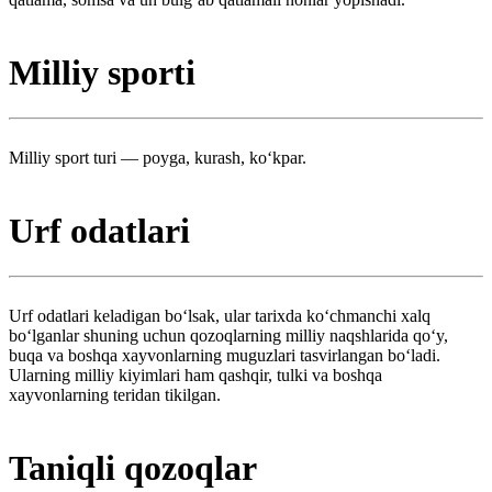
Milliy sporti
Milliy sport turi — poyga, kurash, koʻkpar.
Urf odatlari
Urf odatlari keladigan boʻlsak, ular tarixda koʻchmanchi xalq
boʻlganlar shuning uchun qozoqlarning milliy naqshlarida qoʻy,
buqa va boshqa xayvonlarning muguzlari tasvirlangan boʻladi.
Ularning milliy kiyimlari ham qashqir, tulki va boshqa
xayvonlarning teridan tikilgan.
Taniqli qozoqlar