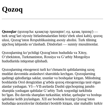
Qozoq
Qozoqlar
(qozoqcha: қазақтар /qɑzɑqtɑr/; ед. қазақ /qɑzɑq/) —
turk urugʻlari siyosiy birlashmalaridan biri(o‘zbek ulusi kabi), qozoq
ulusi, Qozogʻiston Respublikasining asosiy aholisi. Turk tilining
qipchoq lahjasida soʻzlashadi. Dindorlari — sunniy musulmonlar.
Qozoqlarning koʻpchiligi Qozog'iston hududida va Xitoy,
Oʻzbekiston, Turkmaniston, Rossiya va Gʻarbiy Mongoliya
hududlarida istiqomat qilishadi.
Qozoqlarning etnogenezi turli koʻchmanchi qabilalarning uzoq
muddat davomida aralashuvi sharoitida kechgan. Qozoqlarning
qadimgi ajdodlariga saklar, usunlar va boshqalar kirgan. Milodning
boshlarida Orol dengizidan gʻarbda qozoq etnogeneziga tasir etgan
alanlar yashagan. VI—VII-asrlarda Dashti qipchoqning janubi-
sharqida yashagan qabilalar Gʻarbiy Turk xoqonligi tarkibida
boʻlgan. Bu davrda sharqdan turkashlar, telelar, qarluqlar va boshqa
qabilalar kelib joylashgan. XII asr boshida hozirgi Qozogʻiston
hududiga qoraxitoylar (kidanlar) bostirib kirgan, ular mahalliy turkiy