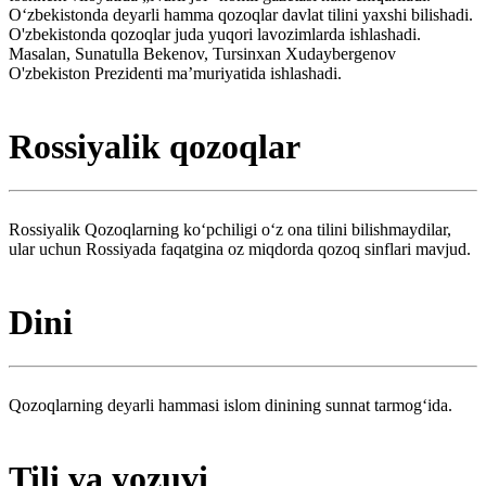
Oʻzbekistonda deyarli hamma qozoqlar davlat tilini yaxshi bilishadi.
O'zbekistonda qozoqlar juda yuqori lavozimlarda ishlashadi.
Masalan, Sunatulla Bekenov, Tursinxan Xudaybergenov
O'zbekiston Prezidenti maʼmuriyatida ishlashadi.
Rossiyalik qozoqlar
Rossiyalik Qozoqlarning koʻpchiligi oʻz ona tilini bilishmaydilar,
ular uchun Rossiyada faqatgina oz miqdorda qozoq sinflari mavjud.
Dini
Qozoqlarning deyarli hammasi islom dinining sunnat tarmogʻida.
Tili va yozuvi