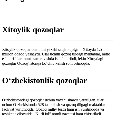
Xitoylik qozoqlar
Xitoylik qozoqlar ona tilini yaxshi saqlab qolgan, Xitoyda 1,5
million qozoq yashaydi. Ular uchun qozoq tilidagi maktablar, radio
eshittirishlar muntazam ravishda ishlab turibdi, lekin Xitoydagi
qozoqlar Qozogʻistonga koʻchib kelish soni ortmoqda.
Oʻzbekistonlik qozoqlar
Oʻzbekistondagi qozoqlar uchun yaxshi sharoit yaratilgan, ular
uchun Oʻzbekistonda 528 ta aralash va qozoq tiligagi maktablar
faoliyat yuritmoqda. Qozoq milliy teatri ham ish yuritmoqda va
toshkent viloyatida „Nurli jol“ nomli gazetasi ham chiqariladi.