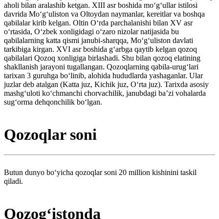
aholi bilan aralashib ketgan. XIII asr boshida moʻgʻullar istilosi
davrida Moʻgʻuliston va Oltoydan naymanlar, kereitlar va boshqa
qabilalar kirib kelgan. Oltin Oʻrda parchalanishi bilan XV asr
oʻrtasida, Oʻzbek xonligidagi oʻzaro nizolar natijasida bu
qabilalarning katta qismi janubi-sharqqa, Moʻgʻuliston davlati
tarkibiga kirgan. XVI asr boshida gʻarbga qaytib kelgan qozoq
qabilalari Qozoq xonligiga birlashadi. Shu bilan qozoq elatining
shakllanish jarayoni tugallangan. Qozoqlarning qabila-urugʻlari
tarixan 3 guruhga boʻlinib, alohida hududlarda yashaganlar. Ular
juzlar deb atalgan (Katta juz, Kichik juz, Oʻrta juz). Tarixda asosiy
mashgʻuloti koʻchmanchi chorvachilik, janubdagi baʼzi vohalarda
sugʻorma dehqonchilik boʻlgan.
Qozoqlar soni
Butun dunyo boʻyicha qozoqlar soni 20 million kishinini taskil
qiladi.
Qozogʻistonda