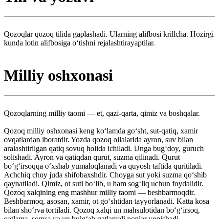
Qozoqlar qozoq tilida gaplashadi. Ularning alifbosi krillcha. Hozirgi
kunda lotin alifbosiga oʻtishni rejalashtirayaptilar.
Milliy oshxonasi
Qozoqlarning milliy taomi — et, qazi-qarta, qimiz va boshqalar.
Qozoq milliy oshxonasi keng koʻlamda goʻsht, sut-qatiq, xamir
ovqatlardan iboratdir. Yozda qozoq oilalarida ayron, suv bilan
aralashtirilgan qatiq sovuq holida ichiladi. Unga bugʻdoy, guruch
solishadi. Ayron va qatiqdan qurut, suzma qilinadi. Qurut
boʻgʻirsoqqa oʻxshab yumaloqlanadi va quyosh taftida quritiladi.
Achchiq choy juda shifobaxshdir. Choyga sut yoki suzma qoʻshib
qaynatiladi. Qimiz, ot suti boʻlib, u ham sogʻliq uchun foydalidir.
Qozoq xalqining eng mashhur milliy taomi — beshbarmoqdir.
Beshbarmoq, asosan, xamir, ot goʻshtidan tayyorlanadi. Katta kosa
bilan shoʻrva tortiladi. Qozoq xalqi un mahsulotidan boʻgʻirsoq,
qatlama, somsa va un bulgʻab qatlamali nonlar yopishadi.