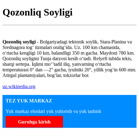
Qozonliq Soyligi
Qozonliq soyligi
- Bolgariyadagi tektonik soylik, Stara-Planina va
Srednagora togʻ tizmalari oraligʻida. Uz. 100 km chamasida,
oʻrtacha kengligi 10 km, balandligi 350 m gacha. Maydoni 780 km.
Qozonliq soyligini Tunja daryosi kesib oʻtadi. Relyefi tubida tekis,
sharqi sertepa. Iqlimi moʻʼtadil iliq, yanvarning oʻrtacha
temperaturasi 0° dan —2° gacha, iyulniki 20°, yillik yogʻin 600 mm.
Atirgul plantatsiyalari, bogʻlar, tokzorlar bor.
uz.wikipedia.org
TEZ YUK MARKAZ
Yuk markaz elonlari yuk yuborish va yuk tashish
Guruhga kirish