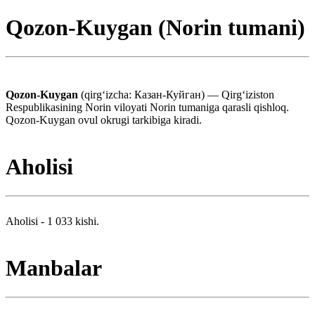
Qozon-Kuygan (Norin tumani)
Qozon-Kuygan
(qirgʻizcha: Казан-Куйган) — Qirgʻiziston
Respublikasining Norin viloyati Norin tumaniga qarasli qishloq.
Qozon-Kuygan ovul okrugi tarkibiga kiradi.
Aholisi
Aholisi - 1 033 kishi.
Manbalar