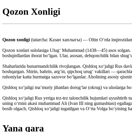
Qozon Xonligi
Qozon xonligi
(tatarcha: Казан ханлыгы) — Oltin Oʻrda inqirozidan
Qozon xonlari sulolasiga Ulugʻ Muhammad (1438—45) asos solgan. Mar
boshqirdlardan iborat boʻlgan. Ular, asosan, dehqonchilik bilan shugʻ
Shaharlarida hunarmandchilik rivojlangan. Qishloq xoʻjaligi Rus davla
boshqargan. Shirin, bahrin, argʻin, qipchoq urugʻ vakillari — qarachla
ruhoniylar katta hurmatga sazovor boʻlganlar. Aholining asosiy qismini
Qishloq xoʻjaligi maʼmuriy jihatdan dorugʻlar (okrug) va uluslarga boʻ
Qishloq xoʻjaligi Rus yeriga tez-tez talonchilik hujumlari uyushtirib 
uning oʻrnini akasi muhammad Ali (Ivan III ning gumashtasi) egallaga
bosib olgach, Qishloq xoʻjaligi tugatilgan va Oʻrta Volga boʻyining ha
Yana qara