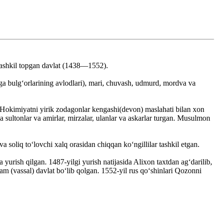
tashkil topgan davlat (1438—1552).
 bulgʻorlarining avlodlari), mari, chuvash, udmurd, mordva va
n. Hokimiyatni yirik zodagonlar kengashi(devon) maslahati bilan xon
a sultonlar va amirlar, mirzalar, ulanlar va askarlar turgan. Musulmon
 soliq toʻlovchi xalq orasidan chiqqan koʻngillilar tashkil etgan.
yurish qilgan. 1487-yilgi yurish natijasida Alixon taxtdan agʻdarilib,
m (vassal) davlat boʻlib qolgan. 1552-yil rus qoʻshinlari Qozonni