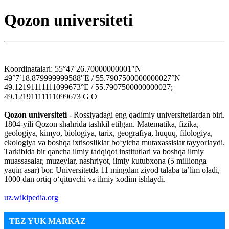
Qozon universiteti
Koordinatalari: 55°47′26.70000000001″N
49°7′18.879999999588″E / 55.7907500000000027°N
49.12191111111099673°E / 55.7907500000000027;
49.12191111111099673 G O
Qozon universiteti
- Rossiyadagi eng qadimiy universitetlardan biri.
1804-yili Qozon shahrida tashkil etilgan. Matematika, fizika,
geologiya, kimyo, biologiya, tarix, geografiya, huquq, filologiya,
ekologiya va boshqa ixtisosliklar boʻyicha mutaxassislar tayyorlaydi.
Tarkibida bir qancha ilmiy tadqiqot institutlari va boshqa ilmiy
muassasalar, muzeylar, nashriyot, ilmiy kutubxona (5 millionga
yaqin asar) bor. Universitetda 11 mingdan ziyod talaba taʼlim oladi,
1000 dan ortiq oʻqituvchi va ilmiy xodim ishlaydi.
uz.wikipedia.org
TEZ YUK MARKAZ